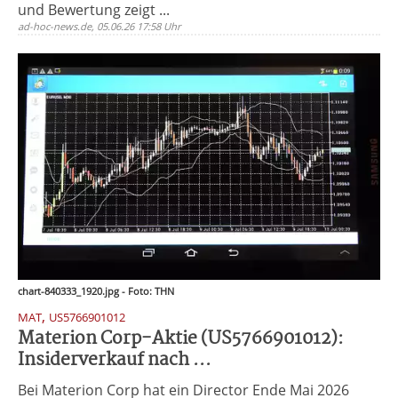
und Bewertung zeigt ...
ad-hoc-news.de, 05.06.26 17:58 Uhr
chart-840333_1920.jpg - Foto: THN
,
MAT
US5766901012
Materion Corp-Aktie (US5766901012):
Insiderverkauf nach ...
Bei Materion Corp hat ein Director Ende Mai 2026