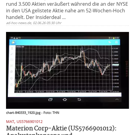
rund 3.500 Aktien veräußert während die an der NYSE
in den USA gelistete Aktie nahe am 52-Wochen-Hoch
handelt. Der Insiderdeal ...
ad-hoc-news.de, 02.06.26 05:30 Uhr
chart-840333_1920.jpg - Foto: THN
,
MAT
US5766901012
Materion Corp-Aktie (US5766901012):