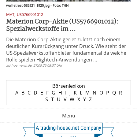
wall-street-582921_1920.jpg - Foto: THN
,
MAT
US5766901012
Materion Corp-Aktie (US5766901012):
Spezialwerkstoffe im ...
Die Materion Corp-Aktie geriet zuletzt nach einem
deutlichen Kursrückgang unter Druck. Wie steht der
US-Spezialwerkstoffanbieter fundamental da welche
Rolle spielen Hightech-Anwendungen ...
ad-hoc-news.de, 27.05.26 08:37 Uhr
Börsenlexikon
A
B
C
D
E
F
G
H
I
J
K
L
M
N
O
P
Q
R
S
T
U
V
W
X
Y
Z
Menü