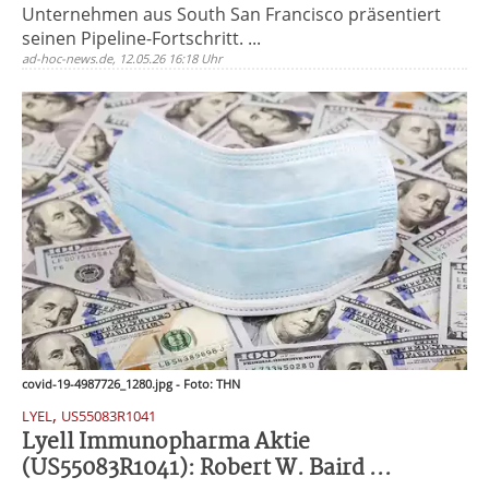
Unternehmen aus South San Francisco präsentiert
seinen Pipeline-Fortschritt. ...
ad-hoc-news.de, 12.05.26 16:18 Uhr
covid-19-4987726_1280.jpg - Foto: THN
,
LYEL
US55083R1041
Lyell Immunopharma Aktie
(US55083R1041): Robert W. Baird ...