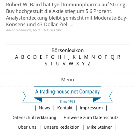
Robert W. Baird hat Lyell Immunopharma auf Strong-
Buy hochgestuft die Aktie stieg um 5 6 Prozent.
Analystendeckung bleibt gemischt mit Moderate-Buy-
Konsens und 43-Dollar-Ziel. ...
ad-hoc-news.de, 05.05.26 13:03 Uhr
Börsenlexikon
A
B
C
D
E
F
G
H
I
J
K
L
M
N
O
P
Q
R
S
T
U
V
W
X
Y
Z
Menü
|
|
|
|
|
i
News
Kontakt
Impressum
|
|
Datenschutzerklärung
Hinweise zum Datenschutz
|
|
|
Über uns
Unsere Redaktion
Mike Steiner