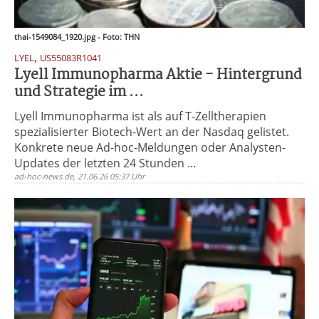
thai-1549084_1920.jpg - Foto: THN
,
LYEL
US55083R1041
Lyell Immunopharma Aktie - Hintergrund
und Strategie im ...
Lyell Immunopharma ist als auf T-Zelltherapien
spezialisierter Biotech-Wert an der Nasdaq gelistet.
Konkrete neue Ad-hoc-Meldungen oder Analysten-
Updates der letzten 24 Stunden ...
ad-hoc-news.de, 21.06.26 05:37 Uhr