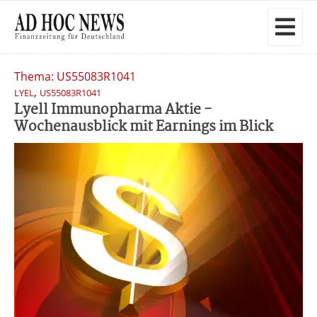
Thema: US55083R1041
,
LYEL
US55083R1041
Lyell Immunopharma Aktie -
Wochenausblick mit Earnings im Blick