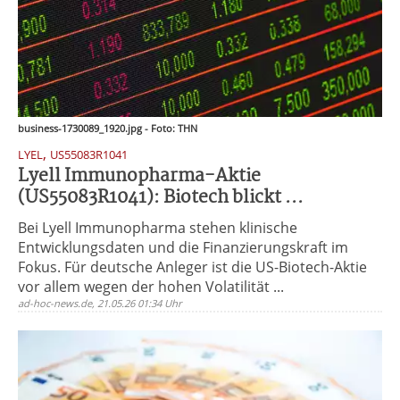
business-1730089_1920.jpg - Foto: THN
,
LYEL
US55083R1041
Lyell Immunopharma-Aktie
(US55083R1041): Biotech blickt ...
Bei Lyell Immunopharma stehen klinische
Entwicklungsdaten und die Finanzierungskraft im
Fokus. Für deutsche Anleger ist die US-Biotech-Aktie
vor allem wegen der hohen Volatilität ...
ad-hoc-news.de, 21.05.26 01:34 Uhr