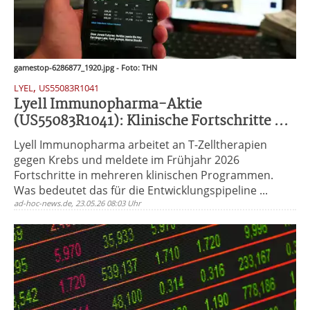
gamestop-6286877_1920.jpg - Foto: THN
,
LYEL
US55083R1041
Lyell Immunopharma-Aktie
(US55083R1041): Klinische Fortschritte ...
Lyell Immunopharma arbeitet an T-Zelltherapien
gegen Krebs und meldete im Frühjahr 2026
Fortschritte in mehreren klinischen Programmen.
Was bedeutet das für die Entwicklungspipeline ...
ad-hoc-news.de, 23.05.26 08:03 Uhr