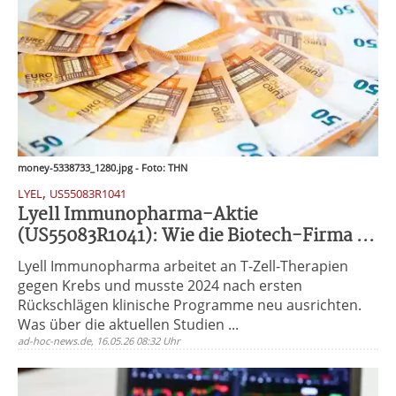
money-5338733_1280.jpg - Foto: THN
,
LYEL
US55083R1041
Lyell Immunopharma-Aktie
(US55083R1041): Wie die Biotech-Firma ...
Lyell Immunopharma arbeitet an T-Zell-Therapien
gegen Krebs und musste 2024 nach ersten
Rückschlägen klinische Programme neu ausrichten.
Was über die aktuellen Studien ...
ad-hoc-news.de, 16.05.26 08:32 Uhr