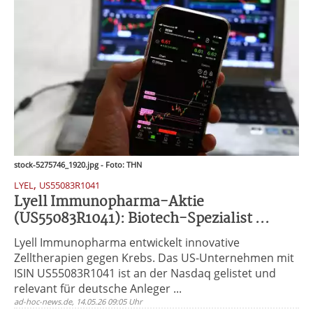
stock-5275746_1920.jpg - Foto: THN
,
LYEL
US55083R1041
Lyell Immunopharma-Aktie
(US55083R1041): Biotech-Spezialist ...
Lyell Immunopharma entwickelt innovative
Zelltherapien gegen Krebs. Das US-Unternehmen mit
ISIN US55083R1041 ist an der Nasdaq gelistet und
relevant für deutsche Anleger ...
ad-hoc-news.de, 14.05.26 09:05 Uhr