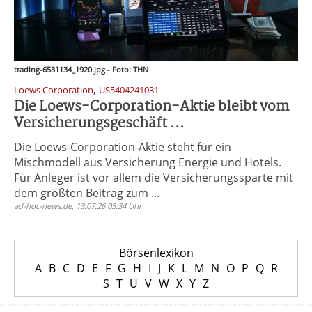
trading-6531134_1920.jpg - Foto: THN
,
Loews Corporation
US5404241031
Die Loews-Corporation-Aktie bleibt vom
Versicherungsgeschäft ...
Die Loews-Corporation-Aktie steht für ein
Mischmodell aus Versicherung Energie und Hotels.
Für Anleger ist vor allem die Versicherungssparte mit
dem größten Beitrag zum ...
ad-hoc-news.de, 13.07.26 05:34 Uhr
Börsenlexikon
A
B
C
D
E
F
G
H
I
J
K
L
M
N
O
P
Q
R
S
T
U
V
W
X
Y
Z