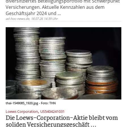
diversifiziertes Beteiligungsportfolio mit Schwerpunkt
Versicherungen. Aktuelle Kennzahlen aus dem
Geschäftsjahr 2024 und ...
ad-hoc-news.de, 18.07.26 14:39 Uhr
thai-1549085_1920.jpg - Foto: THN
,
Loews Corporation
US5404241031
Die Loews-Corporation-Aktie bleibt vom
soliden Versicherungsgeschäft ...