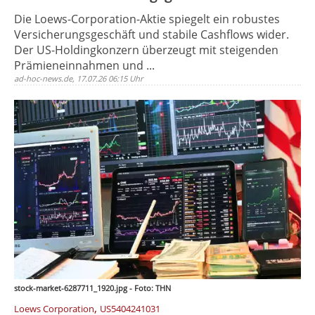
Die Loews-Corporation-Aktie spiegelt ein robustes
Versicherungsgeschäft und stabile Cashflows wider.
Der US-Holdingkonzern überzeugt mit steigenden
Prämieneinnahmen und ...
ad-hoc-news.de, 17.07.26 06:15 Uhr
stock-market-6287711_1920.jpg - Foto: THN
,
Loews Corporation
US5404241031