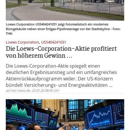
Loews Corporation US5404241031 zeigt fotorealistisch ein modernes
Bürogebäude neben einer Erdgas-Pipelineanlage vor der Stadtskyline - Foto:
THN
,
Loews Corporation
US5404241031
Die Loews-Corporation-Aktie profitiert
von höherem Gewinn ...
Die Loews-Corporation-Aktie spiegelt einen
deutlichen Ergebnisanstieg und ein umfangreiches
Aktienrückkaufprogramm wider. Der US-Konzern
bündelt Versicherungs- und Energieaktivitäten ...
ad-hoc-news.de, 23.07.26 08:45 Uhr