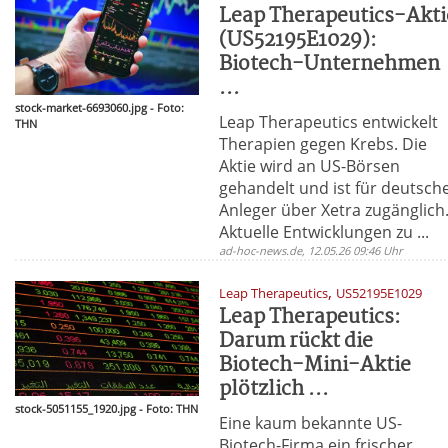
Leap Therapeutics-Akti
(US52195E1029):
Biotech-Unternehmen
...
stock-market-6693060.jpg - Foto:
Leap Therapeutics entwickelt
THN
Therapien gegen Krebs. Die
Aktie wird an US-Börsen
gehandelt und ist für deutsch
Anleger über Xetra zugänglich
Aktuelle Entwicklungen zu ...
ad-hoc-news.de, 12.05.26 09:46 Uhr
,
Leap Therapeutics
US52195E1029
Leap Therapeutics:
Darum rückt die
Biotech-Mini-Aktie
plötzlich ...
stock-5051155_1920.jpg - Foto: THN
Eine kaum bekannte US-
Biotech-Firma ein frischer