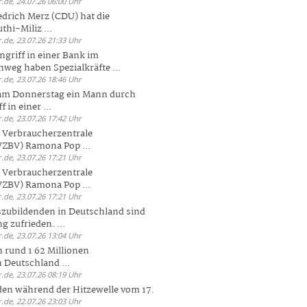
.de, 24.07.26 06:00 Uhr
drich Merz (CDU) hat die
hi-Miliz ...
.de, 23.07.26 21:33 Uhr
griff in einer Bank im
weg haben Spezialkräfte ...
.de, 23.07.26 18:46 Uhr
 am Donnerstag ein Mann durch
 in einer ...
.de, 23.07.26 17:42 Uhr
s Verbraucherzentrale
ZBV) Ramona Pop ...
.de, 23.07.26 17:21 Uhr
s Verbraucherzentrale
ZBV) Ramona Pop ...
.de, 23.07.26 17:21 Uhr
zubildenden in Deutschland sind
g zufrieden. ...
.de, 23.07.26 13:04 Uhr
 rund 1 62 Millionen
n Deutschland ...
.de, 23.07.26 08:19 Uhr
den während der Hitzewelle vom 17.
.de, 22.07.26 23:03 Uhr