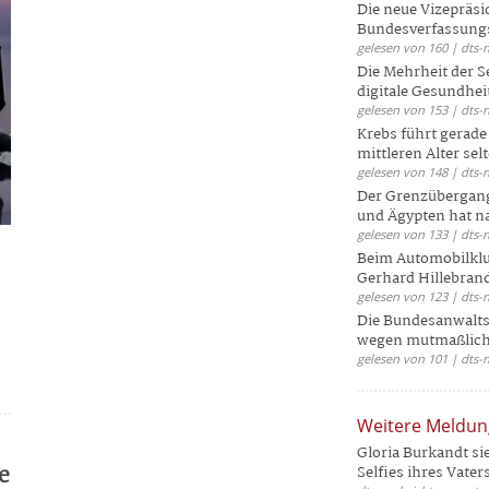
Die neue Vizepräsi
Bundesverfassungs
gelesen von 160 | dts-
Die Mehrheit der S
digitale Gesundhei
gelesen von 153 | dts-
Krebs führt gerad
mittleren Alter selt
gelesen von 148 | dts-
Der Grenzübergang
und Ägypten hat na
gelesen von 133 | dts-
Beim Automobilklu
Gerhard Hillebrand
gelesen von 123 | dts-
Die Bundesanwalts
wegen mutmaßliche
gelesen von 101 | dts-
Weitere Meldu
Gloria Burkandt si
e
Selfies ihres Vaters 