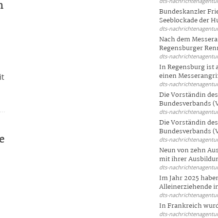
dts-nachrichtenagentur
m
Bundeskanzler Frie
Seeblockade der Hut
dts-nachrichtenagentur
s
Nach dem Messeran
Regensburger Renn
e
dts-nachrichtenagentur
In Regensburg ist
einen Messerangriff
it
dts-nachrichtenagentur
Die Vorständin de
Bundesverbands (V
dts-nachrichtenagentur
Die Vorständin de
Bundesverbands (V
e
dts-nachrichtenagentur
Neun von zehn Aus
mit ihrer Ausbildun
dts-nachrichtenagentur
Im Jahr 2025 haben
Alleinerziehende i
dts-nachrichtenagentur
In Frankreich wur
dts-nachrichtenagentur