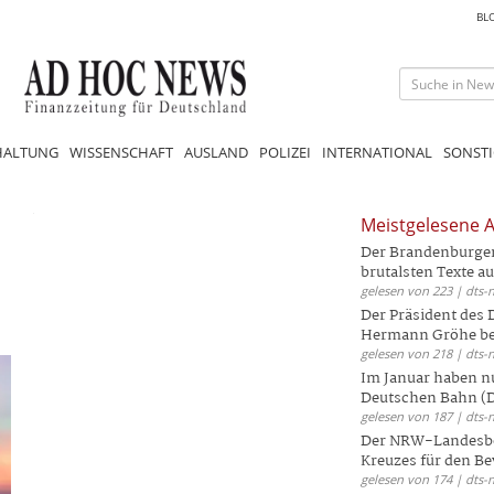
BL
HALTUNG
WISSENSCHAFT
AUSLAND
POLIZEI
INTERNATIONAL
SONSTI
Meistgelesene A
Der Brandenburger 
brutalsten Texte aus
gelesen von 223 | dts-
Der Präsident des
Hermann Gröhe bek
gelesen von 218 | dts-
Im Januar haben nu
Deutschen Bahn (DB
gelesen von 187 | dts-
Der NRW-Landesbe
Kreuzes für den Be
gelesen von 174 | dts-