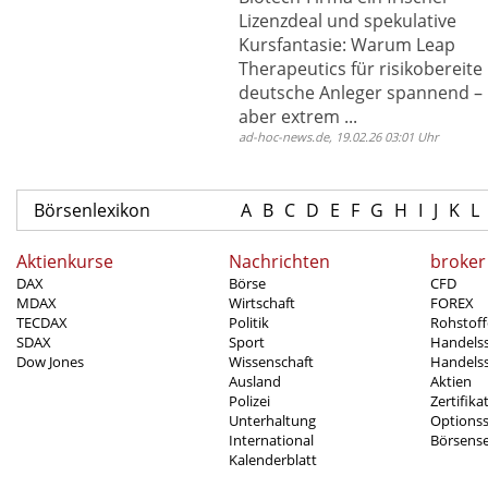
Lizenzdeal und spekulative
Kursfantasie: Warum Leap
Therapeutics für risikobereite
deutsche Anleger spannend –
aber extrem ...
ad-hoc-news.de, 19.02.26 03:01 Uhr
Börsenlexikon
A
B
C
D
E
F
G
H
I
J
K
L
Aktienkurse
Nachrichten
broker
DAX
Börse
CFD
MDAX
Wirtschaft
FOREX
TECDAX
Politik
Rohstoff
SDAX
Sport
Handels
Dow Jones
Wissenschaft
Handelss
Ausland
Aktien
Polizei
Zertifika
Unterhaltung
Options
International
Börsens
Kalenderblatt