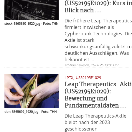
(US52195E1029): Kurs i
Blick nach ...
Die frühere Leap Therapeutic
stock-1863880_1920.jpg - Foto: THN
firmiert inzwischen als
Cypherpunk Technologies. Di
Aktie ist stark
schwankungsanfällig zuletzt m
deutlichen Ausschlägen. Was
bekannt ist ...
ad-hoc-news.de, 16.06.26 13:06 Uhr
,
LPTX
US52195E1029
Leap Therapeutics-Akti
(US52195E1029):
Bewertung und
Fundamentaldaten ...
don-3565699_1920.jpg - Foto: THN
Die Leap Therapeutics-Aktie
bleibt nach der 2023
geschlossenen