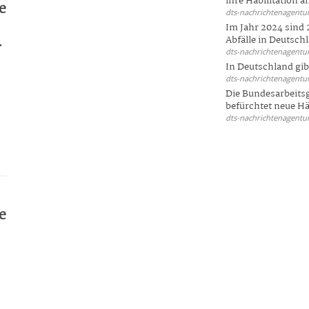
ihre Habilitation an
e
dts-nachrichtenagentur
Im Jahr 2024 sind 
.
Abfälle in Deutschl
dts-nachrichtenagentur
In Deutschland gi
dts-nachrichtenagentur
Die Bundesarbeit
befürchtet neue Här
dts-nachrichtenagentur
e