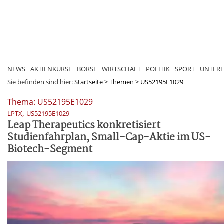
NEWS
AKTIENKURSE
BÖRSE
WIRTSCHAFT
POLITIK
SPORT
UNTER
Sie befinden sind hier:
Startseite
>
Themen
>
US52195E1029
Thema: US52195E1029
,
LPTX
US52195E1029
Leap Therapeutics konkretisiert
Studienfahrplan, Small-Cap-Aktie im US-
Biotech-Segment