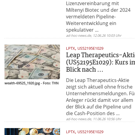
Lizenzvereinbarung mit
Miltenyi Biotec und der 2024
vermeldeten Pipeline-
Weiterentwicklung ein
spekulativer ...
ad-hoc-news.de, 12.06.26 10:03 Uhr
,
LPTX
US52195E1029
Leap Therapeutics-Akti
(US52195E1029): Kurs i
Blick nach ...
Die Leap Therapeutics-Aktie
wealth-69525_1920.jpg - Foto: THN
zeigt sich aktuell ohne frische
Unternehmensmeldungen. Fü
Anleger rückt damit vor allem
der Blick auf die Pipeline und
die Cash-Position des ...
ad-hoc-news.de, 11.06.26 10:56 Uhr
,
LPTX
US52195E1029