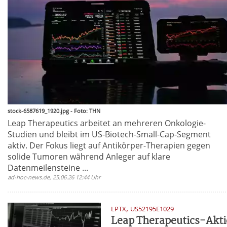
stock-6587619_1920.jpg - Foto: THN
Leap Therapeutics arbeitet an mehreren Onkologie-
Studien und bleibt im US-Biotech-Small-Cap-Segment
aktiv. Der Fokus liegt auf Antikörper-Therapien gegen
solide Tumoren während Anleger auf klare
Datenmeilensteine ...
ad-hoc-news.de, 25.06.26 12:44 Uhr
,
LPTX
US52195E1029
Leap Therapeutics-Akti