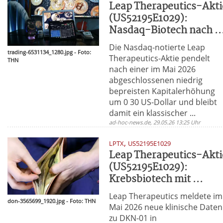
Leap Therapeutics-Akti
(US52195E1029):
Nasdaq-Biotech nach ..
Die Nasdaq-notierte Leap
trading-6531134_1280.jpg - Foto:
Therapeutics-Aktie pendelt
THN
nach einer im Mai 2026
abgeschlossenen niedrig
bepreisten Kapitalerhöhung
um 0 30 US-Dollar und bleibt
damit ein klassischer ...
ad-hoc-news.de, 29.05.26 13:25 Uhr
,
LPTX
US52195E1029
Leap Therapeutics-Akti
(US52195E1029):
Krebsbiotech mit ...
Leap Therapeutics meldete im
don-3565699_1920.jpg - Foto: THN
Mai 2026 neue klinische Daten
zu DKN-01 in