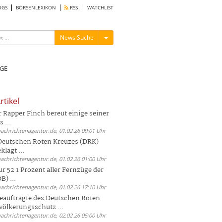
OGS
BÖRSENLEXIKON
RSS
WATCHLIST
Menü ein-/ausblenden
News Suche
GE
rtikel
Rapper Finch bereut einige seiner
 ...
nachrichtenagentur.de, 01.02.26 09:01 Uhr
 Deutschen Roten Kreuzes (DRK)
lagt ...
nachrichtenagentur.de, 01.02.26 01:00 Uhr
r 52 1 Prozent aller Fernzüge der
) ...
nachrichtenagentur.de, 01.02.26 17:10 Uhr
auftragte des Deutschen Roten
völkerungsschutz ...
nachrichtenagentur.de, 02.02.26 05:00 Uhr