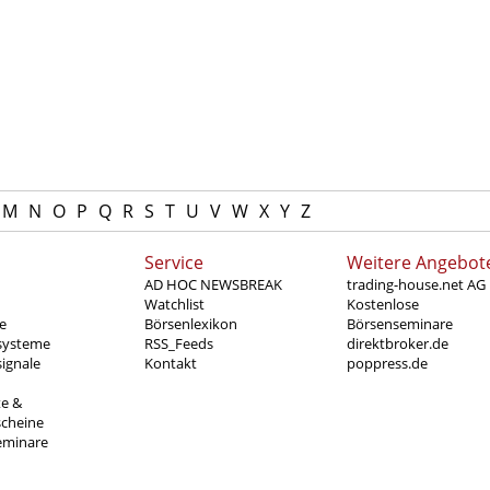
M
N
O
P
Q
R
S
T
U
V
W
X
Y
Z
Service
Weitere Angebot
AD HOC NEWSBREAK
trading-house.net AG
Watchlist
Kostenlose
e
Börsenlexikon
Börsenseminare
systeme
RSS_Feeds
direktbroker.de
ignale
Kontakt
poppress.de
te &
scheine
eminare