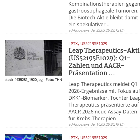
Kombinationstherapien gege
gastroösophageale Tumoren.
Die Biotech-Aktie bleibt damit
ein spekulativer ...
ad-hoc-news.de, 23.05.26 23:12 Uhr
,
LPTX
US52195E1029
Leap Therapeutics-Akti
(US52195E1029): Q1-
Zahlen und AACR-
Präsentation ...
stock-4435281_1920.jpg - Foto: THN
Leap Therapeutics meldet Q1
2026-Ergebnisse mit Fokus au
DKK1-Biomarker. Tochter Lea
Therapeutics präsentierte auf
AACR 2026 neue Assay-Daten
für Krebs-Therapien.
ad-hoc-news.de, 14.05.26 20:19 Uhr
,
LPTX
US52195E1029