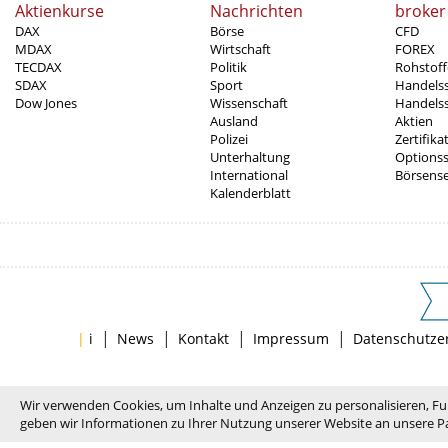
Aktienkurse
Nachrichten
broker
DAX
Börse
CFD
MDAX
Wirtschaft
FOREX
TECDAX
Politik
Rohstoff
SDAX
Sport
Handels
Dow Jones
Wissenschaft
Handelss
Ausland
Aktien
Polizei
Zertifika
Unterhaltung
Options
International
Börsens
Kalenderblatt
|
|
|
|
|
i
News
Kontakt
Impressum
Datenschutze
Wir verwenden Cookies, um Inhalte und Anzeigen zu personalisieren, Fu
geben wir Informationen zu Ihrer Nutzung unserer Website an unsere Pa