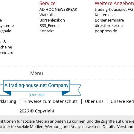
Service
Weitere Angebot
AD HOC NEWSBREAK
trading-house.net AG
Watchlist
Kostenlose
e
Börsenlexikon
Börsenseminare
systeme
RSS_Feeds
direktbroker.de
ignale
Kontakt
poppress.de
te &
scheine
eminare
Menü
|
|
|
rklärung
Hinweise zum Datenschutz
Über uns
Unsere Red
2026 © Copyright
nktionen für soziale Medien anbieten zu können und die Zugriffe auf unser
rtner für soziale Medien, Werbung und Analysen weiter.
Details
Verstand