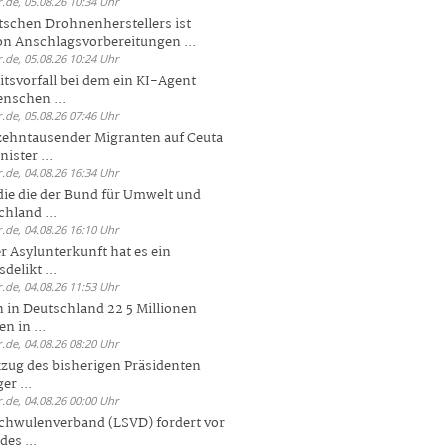
.de, 05.08.26 10:34 Uhr
tschen Drohnenherstellers ist
von Anschlagsvorbereitungen ...
.de, 05.08.26 10:24 Uhr
itsvorfall bei dem ein KI-Agent
nschen ...
.de, 05.08.26 07:46 Uhr
zehntausender Migranten auf Ceuta
ister ...
.de, 04.08.26 16:34 Uhr
die die der Bund für Umwelt und
hland ...
.de, 04.08.26 16:10 Uhr
r Asylunterkunft hat es ein
elikt ...
.de, 04.08.26 11:53 Uhr
 in Deutschland 22 5 Millionen
n in ...
.de, 04.08.26 08:20 Uhr
zug des bisherigen Präsidenten
er ...
.de, 04.08.26 00:00 Uhr
chwulenverband (LSVD) fordert vor
es ...