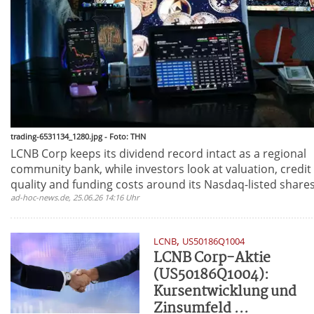
trading-6531134_1280.jpg - Foto: THN
LCNB Corp keeps its dividend record intact as a regional
community bank, while investors look at valuation, credit
quality and funding costs around its Nasdaq-listed shares
ad-hoc-news.de, 25.06.26 14:16 Uhr
,
LCNB
US50186Q1004
LCNB Corp-Aktie
(US50186Q1004):
Kursentwicklung und
Zinsumfeld ...