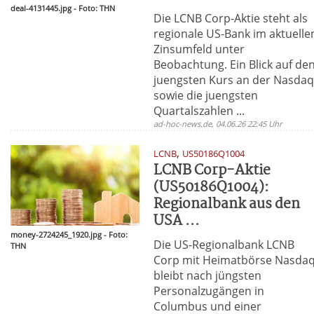
deal-4131445.jpg - Foto: THN
Die LCNB Corp-Aktie steht als
regionale US-Bank im aktuelle
Zinsumfeld unter
Beobachtung. Ein Blick auf de
juengsten Kurs an der Nasda
sowie die juengsten
Quartalszahlen ...
ad-hoc-news.de, 04.06.26 22:45 Uhr
,
LCNB
US50186Q1004
LCNB Corp-Aktie
(US50186Q1004):
Regionalbank aus den
USA ...
money-2724245_1920.jpg - Foto:
Die US-Regionalbank LCNB
THN
Corp mit Heimatbörse Nasda
bleibt nach jüngsten
Personalzugängen in
Columbus und einer