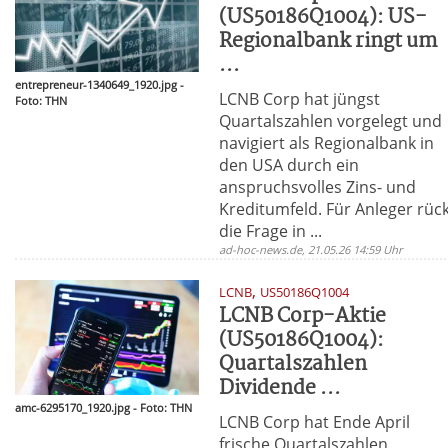
(US50186Q1004): US-
Regionalbank ringt um
...
entrepreneur-1340649_1920.jpg -
LCNB Corp hat jüngst
Foto: THN
Quartalszahlen vorgelegt und
navigiert als Regionalbank in
den USA durch ein
anspruchsvolles Zins- und
Kreditumfeld. Für Anleger rüc
die Frage in ...
ad-hoc-news.de, 21.05.26 14:59 Uhr
,
LCNB
US50186Q1004
LCNB Corp-Aktie
(US50186Q1004):
Quartalszahlen
Dividende ...
amc-6295170_1920.jpg - Foto: THN
LCNB Corp hat Ende April
frische Quartalszahlen