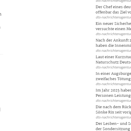
dts-nachrichtenagentur
Der Chef eines deu
offenbar das Ziel 
n
dts-nachrichtenagentur
Ein neuer Sicherhe
n
versuchte einen Me
q
dts-nachrichtenagentur
Nach der Ankunft 
haben die Innenmin
dts-nachrichtenagentur
Laut einer Kurzstu
Naturschutz Deutsc
dts-nachrichtenagentur
In einer Augsburge
zweifaches Tötungsd
dts-nachrichtenagentur
Im Jahr 2025 haben
Personen Leistunge
dts-nachrichtenagentur
Die nach dem Rück
q
Sönke Rix seit vorig
dts-nachrichtenagentur
Der Lesben- und S
der Sondersitzung d