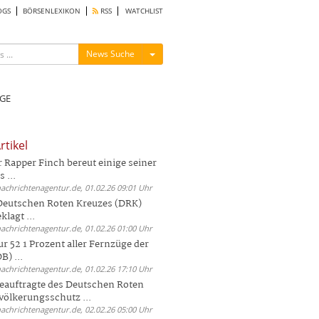
OGS
BÖRSENLEXIKON
RSS
WATCHLIST
Menü ein-/ausblenden
News Suche
GE
rtikel
Rapper Finch bereut einige seiner
 ...
nachrichtenagentur.de, 01.02.26 09:01 Uhr
 Deutschen Roten Kreuzes (DRK)
lagt ...
nachrichtenagentur.de, 01.02.26 01:00 Uhr
r 52 1 Prozent aller Fernzüge der
) ...
nachrichtenagentur.de, 01.02.26 17:10 Uhr
auftragte des Deutschen Roten
völkerungsschutz ...
nachrichtenagentur.de, 02.02.26 05:00 Uhr