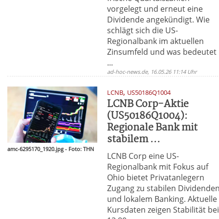
vorgelegt und erneut eine
Dividende angekündigt. Wie
schlägt sich die US-
Regionalbank im aktuellen
Zinsumfeld und was bedeutet
...
ad-hoc-news.de, 16.05.26 11:14 Uhr
,
LCNB
US50186Q1004
LCNB Corp-Aktie
(US50186Q1004):
Regionale Bank mit
stabilem ...
amc-6295170_1920.jpg - Foto: THN
LCNB Corp eine US-
Regionalbank mit Fokus auf
Ohio bietet Privatanlegern
Zugang zu stabilen Dividende
und lokalem Banking. Aktuelle
Kursdaten zeigen Stabilität be