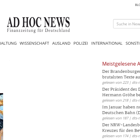
BL
HALTUNG
WISSENSCHAFT
AUSLAND
POLIZEI
INTERNATIONAL
SONSTI
Meistgelesene A
Der Brandenburger 
brutalsten Texte aus
gelesen von 223 | dts-
Der Präsident des
Hermann Gröhe bek
gelesen von 218 | dts-
Im Januar haben nu
Deutschen Bahn (DB
gelesen von 187 | dts-
Der NRW-Landesbe
Kreuzes für den Be
gelesen von 174 | dts-