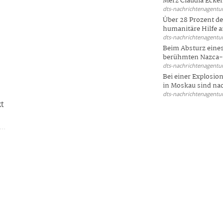
Merz Claudia Eckert
dts-nachrichtenagentur
Über 28 Prozent de
humanitäre Hilfe a
dts-nachrichtenagentur
Beim Absturz eines
berühmten Nazca-Li
dts-nachrichtenagentur
Bei einer Explosio
in Moskau sind nac
dts-nachrichtenagentur
kt