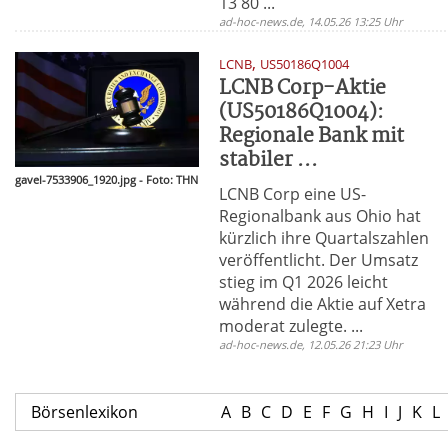
13 80 ...
ad-hoc-news.de, 14.05.26 13:25 Uhr
,
LCNB
US50186Q1004
LCNB Corp-Aktie
(US50186Q1004):
Regionale Bank mit
stabiler ...
gavel-7533906_1920.jpg - Foto: THN
LCNB Corp eine US-
Regionalbank aus Ohio hat
kürzlich ihre Quartalszahlen
veröffentlicht. Der Umsatz
stieg im Q1 2026 leicht
während die Aktie auf Xetra
moderat zulegte. ...
ad-hoc-news.de, 12.05.26 21:23 Uhr
Börsenlexikon
A
B
C
D
E
F
G
H
I
J
K
L