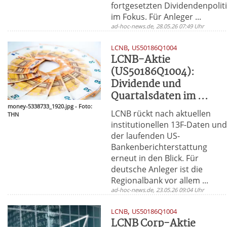
fortgesetzten Dividendenpolit
im Fokus. Für Anleger ...
ad-hoc-news.de, 28.05.26 07:49 Uhr
,
LCNB
US50186Q1004
LCNB-Aktie
(US50186Q1004):
Dividende und
Quartalsdaten im ...
money-5338733_1920.jpg - Foto:
LCNB rückt nach aktuellen
THN
institutionellen 13F-Daten un
der laufenden US-
Bankenberichterstattung
erneut in den Blick. Für
deutsche Anleger ist die
Regionalbank vor allem ...
ad-hoc-news.de, 23.05.26 09:04 Uhr
,
LCNB
US50186Q1004
LCNB Corp-Aktie