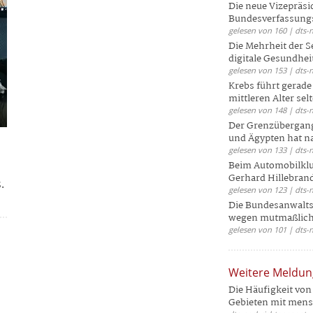
Die neue Vizepräsi
Bundesverfassungs
gelesen von 160 | dts-
Die Mehrheit der S
digitale Gesundhei
gelesen von 153 | dts-
Krebs führt gerad
mittleren Alter selt
gelesen von 148 | dts-
Der Grenzübergang
und Ägypten hat na
gelesen von 133 | dts-
Beim Automobilklu
Gerhard Hillebrand
.
gelesen von 123 | dts-
Die Bundesanwalts
wegen mutmaßliche
gelesen von 101 | dts-
Weitere Meldu
Die Häufigkeit von 
Gebieten mit mensc