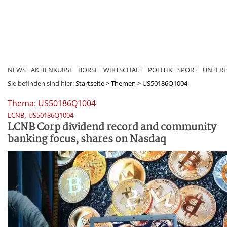
NEWS
AKTIENKURSE
BÖRSE
WIRTSCHAFT
POLITIK
SPORT
UNTER
Sie befinden sind hier:
Startseite
>
Themen
>
US50186Q1004
Thema: US50186Q1004
,
LCNB
US50186Q1004
LCNB Corp dividend record and community
banking focus, shares on Nasdaq