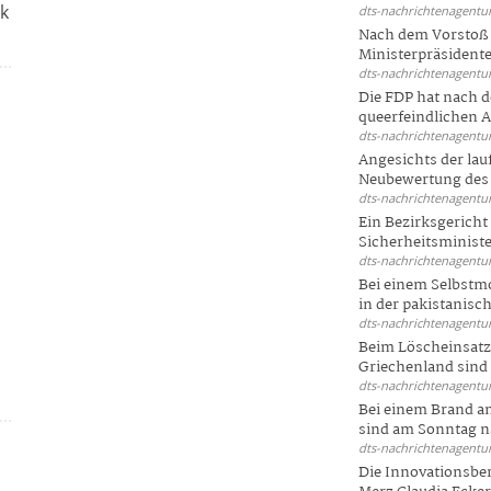
ik
dts-nachrichtenagentur
Nach dem Vorstoß 
Ministerpräsidente
dts-nachrichtenagentur
Die FDP hat nach 
queerfeindlichen A
dts-nachrichtenagentur
Angesichts der la
Neubewertung des 
dts-nachrichtenagentur
Ein Bezirksgericht
Sicherheitsminister
dts-nachrichtenagentur
d
Bei einem Selbstmo
in der pakistanisch
dts-nachrichtenagentur
Beim Löscheinsatz
Griechenland sind .
dts-nachrichtenagentur
Bei einem Brand a
sind am Sonntag na
dts-nachrichtenagentur
Die Innovationsber