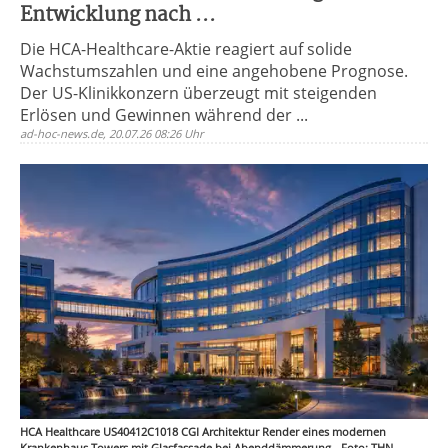
Entwicklung nach ...
Die HCA-Healthcare-Aktie reagiert auf solide
Wachstumszahlen und eine angehobene Prognose.
Der US-Klinikkonzern überzeugt mit steigenden
Erlösen und Gewinnen während der ...
ad-hoc-news.de, 20.07.26 08:26 Uhr
HCA Healthcare US40412C1018 CGI Architektur Render eines modernen
Krankenhaus Towers mit Glasfassade bei Abenddämmerung - Foto: THN