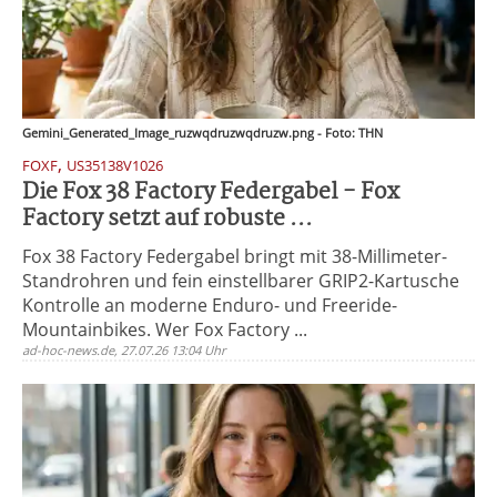
Gemini_Generated_Image_ruzwqdruzwqdruzw.png - Foto: THN
,
FOXF
US35138V1026
Die Fox 38 Factory Federgabel - Fox
Factory setzt auf robuste ...
Fox 38 Factory Federgabel bringt mit 38-Millimeter-
Standrohren und fein einstellbarer GRIP2-Kartusche
Kontrolle an moderne Enduro- und Freeride-
Mountainbikes. Wer Fox Factory ...
ad-hoc-news.de, 27.07.26 13:04 Uhr