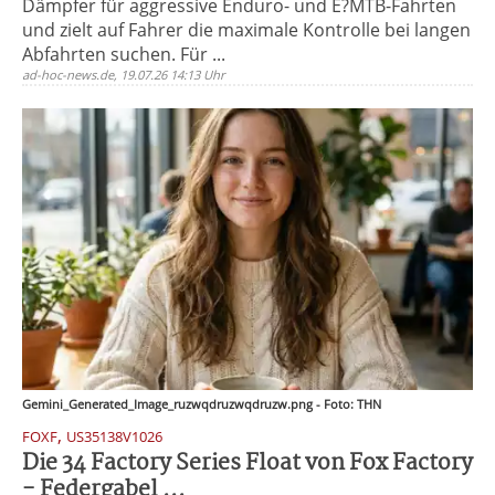
Dämpfer für aggressive Enduro- und E?MTB-Fahrten
und zielt auf Fahrer die maximale Kontrolle bei langen
Abfahrten suchen. Für ...
ad-hoc-news.de, 19.07.26 14:13 Uhr
Gemini_Generated_Image_ruzwqdruzwqdruzw.png - Foto: THN
,
FOXF
US35138V1026
Die 34 Factory Series Float von Fox Factory
- Federgabel ...