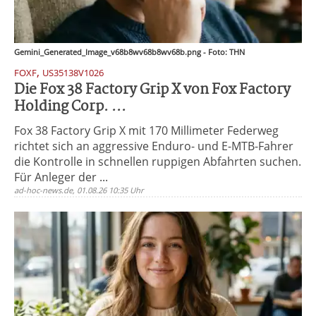
Gemini_Generated_Image_v68b8wv68b8wv68b.png - Foto: THN
,
FOXF
US35138V1026
Die Fox 38 Factory Grip X von Fox Factory
Holding Corp. ...
Fox 38 Factory Grip X mit 170 Millimeter Federweg
richtet sich an aggressive Enduro- und E-MTB-Fahrer
die Kontrolle in schnellen ruppigen Abfahrten suchen.
Für Anleger der ...
ad-hoc-news.de, 01.08.26 10:35 Uhr