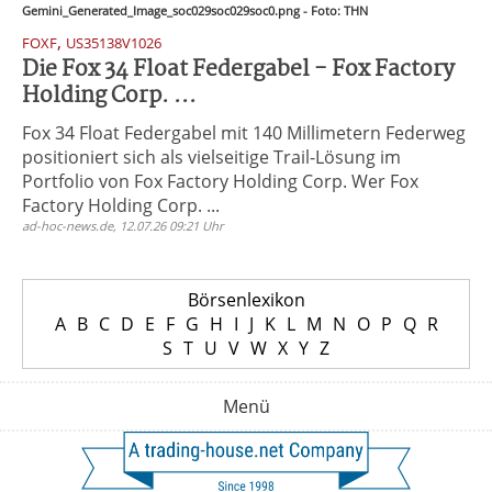
Gemini_Generated_Image_soc029soc029soc0.png - Foto: THN
,
FOXF
US35138V1026
Die Fox 34 Float Federgabel - Fox Factory
Holding Corp. ...
Fox 34 Float Federgabel mit 140 Millimetern Federweg
positioniert sich als vielseitige Trail-Lösung im
Portfolio von Fox Factory Holding Corp. Wer Fox
Factory Holding Corp. ...
ad-hoc-news.de, 12.07.26 09:21 Uhr
Börsenlexikon
A
B
C
D
E
F
G
H
I
J
K
L
M
N
O
P
Q
R
S
T
U
V
W
X
Y
Z
Menü