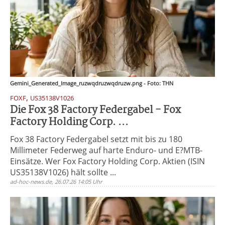
Gemini_Generated_Image_ruzwqdruzwqdruzw.png - Foto: THN
,
FOXF
US35138V1026
Die Fox 38 Factory Federgabel - Fox
Factory Holding Corp. ...
Fox 38 Factory Federgabel setzt mit bis zu 180
Millimeter Federweg auf harte Enduro- und E?MTB-
Einsätze. Wer Fox Factory Holding Corp. Aktien (ISIN
US35138V1026) hält sollte ...
ad-hoc-news.de, 26.07.26 14:05 Uhr