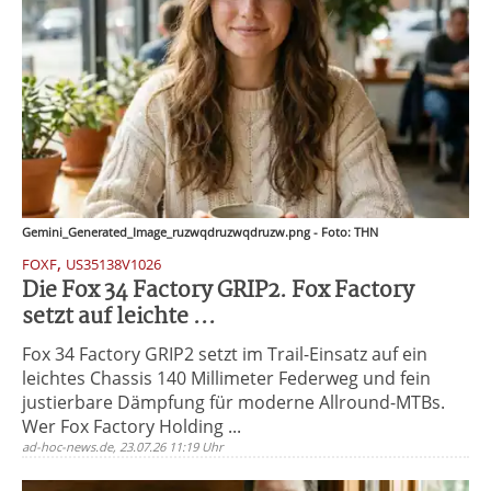
Gemini_Generated_Image_ruzwqdruzwqdruzw.png - Foto: THN
,
FOXF
US35138V1026
Die Fox 34 Factory GRIP2. Fox Factory
setzt auf leichte ...
Fox 34 Factory GRIP2 setzt im Trail-Einsatz auf ein
leichtes Chassis 140 Millimeter Federweg und fein
justierbare Dämpfung für moderne Allround-MTBs.
Wer Fox Factory Holding ...
ad-hoc-news.de, 23.07.26 11:19 Uhr