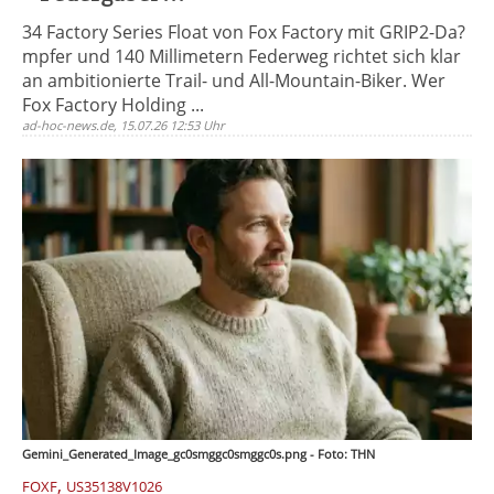
34 Factory Series Float von Fox Factory mit GRIP2-Da?
mpfer und 140 Millimetern Federweg richtet sich klar
an ambitionierte Trail- und All-Mountain-Biker. Wer
Fox Factory Holding ...
ad-hoc-news.de, 15.07.26 12:53 Uhr
Gemini_Generated_Image_gc0smggc0smggc0s.png - Foto: THN
,
FOXF
US35138V1026