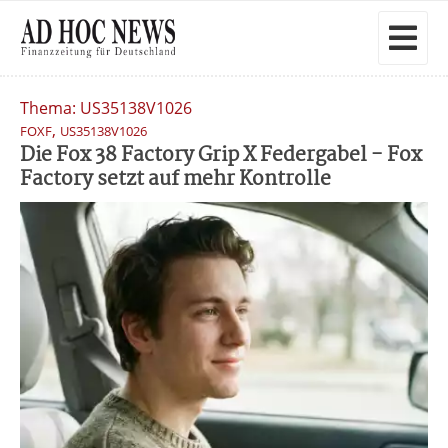
Thema: US35138V1026
,
FOXF
US35138V1026
Die Fox 38 Factory Grip X Federgabel - Fox
Factory setzt auf mehr Kontrolle