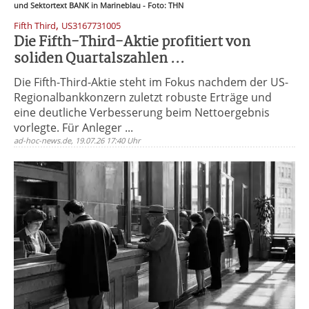
und Sektortext BANK in Marineblau - Foto: THN
,
Fifth Third
US3167731005
Die Fifth-Third-Aktie profitiert von
soliden Quartalszahlen ...
Die Fifth-Third-Aktie steht im Fokus nachdem der US-
Regionalbankkonzern zuletzt robuste Erträge und
eine deutliche Verbesserung beim Nettoergebnis
vorlegte. Für Anleger ...
ad-hoc-news.de, 19.07.26 17:40 Uhr