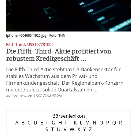
iphone-4004683_1920.jpg - Foto: THN
,
Fifth Third
US3167731005
Die Fifth-Third-Aktie profitiert von
robustem Kreditgeschäft ...
Die Fifth-Third-Aktie steht im US-Bankensektor für
stabiles Wachstum aus dem Privat- und
Firmenkundengeschäft. Der Regionalbank-Konzern
meldete zuletzt solide Quartalszahlen ...
ad-hoc-news.de, 17.07.26 03:43 Uhr
Börsenlexikon
A
B
C
D
E
F
G
H
I
J
K
L
M
N
O
P
Q
R
S
T
U
V
W
X
Y
Z