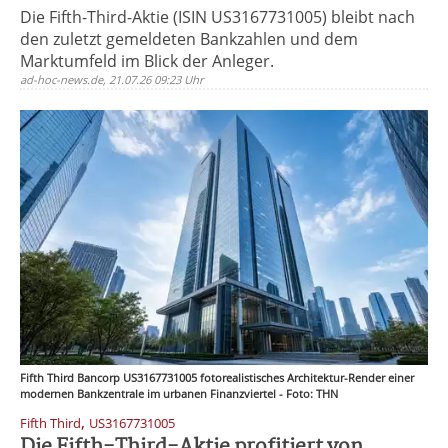
Die Fifth-Third-Aktie (ISIN US3167731005) bleibt nach
den zuletzt gemeldeten Bankzahlen und dem
Marktumfeld im Blick der Anleger.
ad-hoc-news.de, 21.07.26 09:23 Uhr
Fifth Third Bancorp US3167731005 fotorealistisches Architektur-Render einer
modernen Bankzentrale im urbanen Finanzviertel - Foto: THN
,
Fifth Third
US3167731005
Die Fifth-Third-Aktie profitiert von