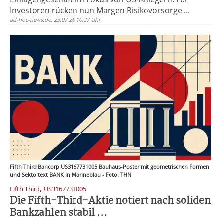
Investoren rücken nun Margen Risikovorsorge ...
ad-hoc-news.de, 23.07.26 10:27 Uhr
Fifth Third Bancorp US3167731005 Bauhaus-Poster mit geometrischen Formen
und Sektortext BANK in Marineblau - Foto: THN
,
Fifth Third
US3167731005
Die Fifth-Third-Aktie notiert nach soliden
Bankzahlen stabil ...