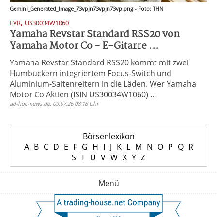
Gemini_Generated_Image_73vpjn73vpjn73vp.png - Foto: THN
,
EVR
US30034W1060
Yamaha Revstar Standard RSS20 von
Yamaha Motor Co - E-Gitarre ...
Yamaha Revstar Standard RSS20 kommt mit zwei
Humbuckern integriertem Focus-Switch und
Aluminium-Saitenreitern in die Läden. Wer Yamaha
Motor Co Aktien (ISIN US30034W1060) ...
ad-hoc-news.de, 09.07.26 08:18 Uhr
Börsenlexikon
A
B
C
D
E
F
G
H
I
J
K
L
M
N
O
P
Q
R
S
T
U
V
W
X
Y
Z
Menü