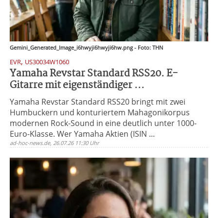
Gemini_Generated_Image_i6hwyji6hwyji6hw.png - Foto: THN
,
EVR
US30034W1060
Yamaha Revstar Standard RSS20. E-
Gitarre mit eigenständiger ...
Yamaha Revstar Standard RSS20 bringt mit zwei
Humbuckern und konturiertem Mahagonikorpus
modernen Rock-Sound in eine deutlich unter 1000-
Euro-Klasse. Wer Yamaha Aktien (ISIN ...
ad-hoc-news.de, 26.07.26 11:30 Uhr