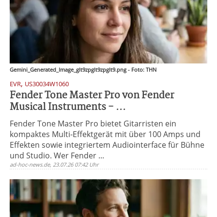
Gemini_Generated_Image_glt9zpglt9zpglt9.png - Foto: THN
,
EVR
US30034W1060
Fender Tone Master Pro von Fender
Musical Instruments - ...
Fender Tone Master Pro bietet Gitarristen ein
kompaktes Multi-Effektgerät mit über 100 Amps und
Effekten sowie integriertem Audiointerface für Bühne
und Studio. Wer Fender ...
ad-hoc-news.de, 23.07.26 07:42 Uhr