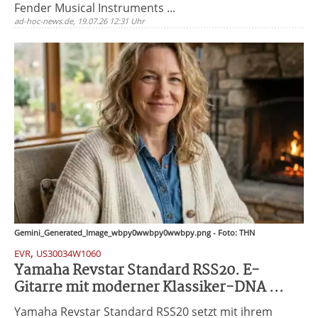
Fender Musical Instruments ...
ad-hoc-news.de, 19.07.26 12:31 Uhr
Gemini_Generated_Image_wbpy0wwbpy0wwbpy.png - Foto: THN
,
EVR
US30034W1060
Yamaha Revstar Standard RSS20. E-
Gitarre mit moderner Klassiker-DNA ...
Yamaha Revstar Standard RSS20 setzt mit ihrem