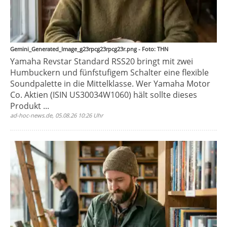
Gemini_Generated_Image_g23rpcg23rpcg23r.png - Foto: THN
Yamaha Revstar Standard RSS20 bringt mit zwei
Humbuckern und fünfstufigem Schalter eine flexible
Soundpalette in die Mittelklasse. Wer Yamaha Motor
Co. Aktien (ISIN US30034W1060) hält sollte dieses
Produkt ...
ad-hoc-news.de, 05.08.26 10:26 Uhr