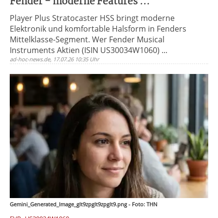
Fender - moderne Features ...
Player Plus Stratocaster HSS bringt moderne
Elektronik und komfortable Halsform in Fenders
Mittelklasse-Segment. Wer Fender Musical
Instruments Aktien (ISIN US30034W1060) ...
ad-hoc-news.de, 17.07.26 10:35 Uhr
Gemini_Generated_Image_glt9zpglt9zpglt9.png - Foto: THN