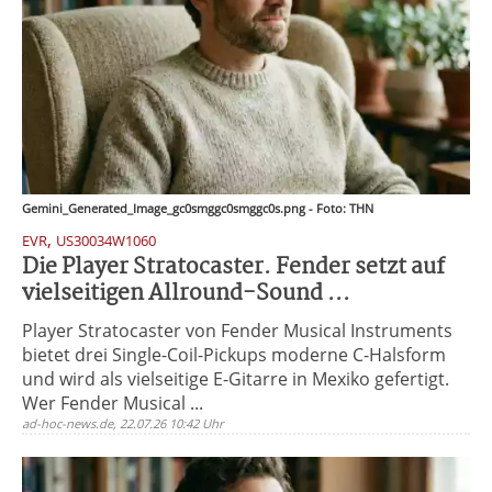
Gemini_Generated_Image_gc0smggc0smggc0s.png - Foto: THN
,
EVR
US30034W1060
Die Player Stratocaster. Fender setzt auf
vielseitigen Allround-Sound ...
Player Stratocaster von Fender Musical Instruments
bietet drei Single-Coil-Pickups moderne C-Halsform
und wird als vielseitige E-Gitarre in Mexiko gefertigt.
Wer Fender Musical ...
ad-hoc-news.de, 22.07.26 10:42 Uhr