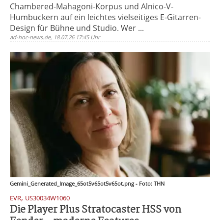
Chambered-Mahagoni-Korpus und Alnico-V-
Humbuckern auf ein leichtes vielseitiges E-Gitarren-
Design für Bühne und Studio. Wer ...
ad-hoc-news.de, 18.07.26 17:45 Uhr
Gemini_Generated_Image_65ot5v65ot5v65ot.png - Foto: THN
,
EVR
US30034W1060
Die Player Plus Stratocaster HSS von