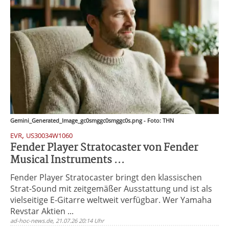
Gemini_Generated_Image_gc0smggc0smggc0s.png - Foto: THN
,
EVR
US30034W1060
Fender Player Stratocaster von Fender
Musical Instruments ...
Fender Player Stratocaster bringt den klassischen
Strat-Sound mit zeitgemäßer Ausstattung und ist als
vielseitige E-Gitarre weltweit verfügbar. Wer Yamaha
Revstar Aktien ...
ad-hoc-news.de, 21.07.26 20:14 Uhr