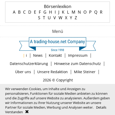
Börsenlexikon
A
B
C
D
E
F
G
H
I
J
K
L
M
N
O
P
Q
R
S
T
U
V
W
X
Y
Z
Menü
|
|
|
|
|
i
News
Kontakt
Impressum
|
|
Datenschutzerklärung
Hinweise zum Datenschutz
|
|
|
Über uns
Unsere Redaktion
Mike Steiner
2026 © Copyright
Wir verwenden Cookies, um Inhalte und Anzeigen zu
personalisieren, Funktionen für soziale Medien anbieten zu können
und die Zugriffe auf unsere Website zu analysieren. Außerdem geben
wir Informationen zu Ihrer Nutzung unserer Website an unsere
Partner für soziale Medien, Werbung und Analysen weiter.
Details
Verstanden