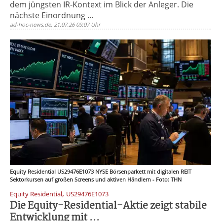
dem jüngsten IR-Kontext im Blick der Anleger. Die
nächste Einordnung ...
ad-hoc-news.de, 21.07.26 09:07 Uhr
Equity Residential US29476E1073 NYSE Börsenparkett mit digitalen REIT
Sektorkursen auf großen Screens und aktiven Händlern - Foto: THN
,
Equity Residential
US29476E1073
Die Equity-Residential-Aktie zeigt stabile
Entwicklung mit ...