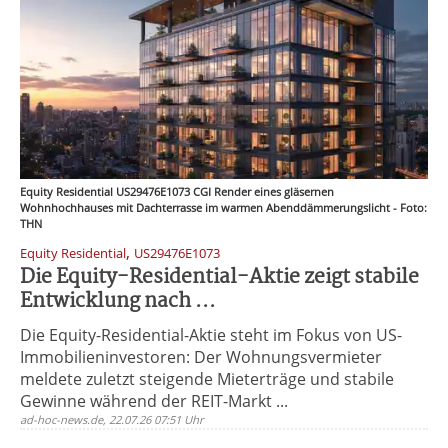
Equity Residential US29476E1073 CGI Render eines gläsernen
Wohnhochhauses mit Dachterrasse im warmen Abenddämmerungslicht - Foto:
THN
,
Equity Residential
US29476E1073
Die Equity-Residential-Aktie zeigt stabile
Entwicklung nach ...
Die Equity-Residential-Aktie steht im Fokus von US-
Immobilieninvestoren: Der Wohnungsvermieter
meldete zuletzt steigende Mieterträge und stabile
Gewinne während der REIT-Markt ...
ad-hoc-news.de, 22.07.26 07:51 Uhr