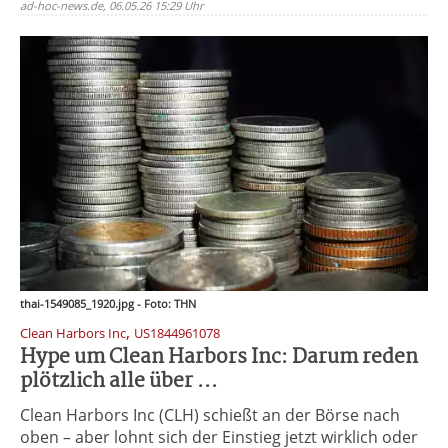
ad-hoc-news.de, 06.05.26 15:29 Uhr
thai-1549085_1920.jpg - Foto: THN
,
Clean Harbors Inc
US1844961078
Hype um Clean Harbors Inc: Darum reden
plötzlich alle über ...
Clean Harbors Inc (CLH) schießt an der Börse nach
oben – aber lohnt sich der Einstieg jetzt wirklich oder