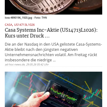
loss-4890196_1920.jpg - Foto: THN
,
CASA
US14713L1026
Casa Systems Inc-Aktie (US14713L1026):
Kurs unter Druck ...
Die an der Nasdaq in den USA gelistete Casa-Systems-
Aktie bleibt nach den jüngsten negativen
Unternehmensnachrichten volatil. Am Freitag rückt
insbesondere die niedrige ...
ad-hoc-news.de, 29.05.26 05:42 Uhr