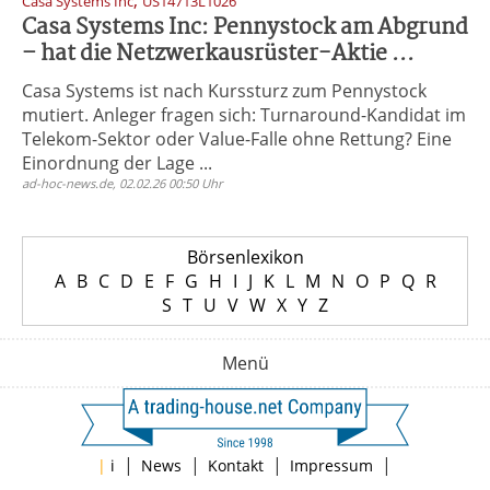
,
Casa Systems Inc
US14713L1026
Casa Systems Inc: Pennystock am Abgrund
– hat die Netzwerkausrüster-Aktie ...
Casa Systems ist nach Kurssturz zum Pennystock
mutiert. Anleger fragen sich: Turnaround-Kandidat im
Telekom-Sektor oder Value-Falle ohne Rettung? Eine
Einordnung der Lage ...
ad-hoc-news.de, 02.02.26 00:50 Uhr
Börsenlexikon
A
B
C
D
E
F
G
H
I
J
K
L
M
N
O
P
Q
R
S
T
U
V
W
X
Y
Z
Menü
|
|
|
|
|
i
News
Kontakt
Impressum