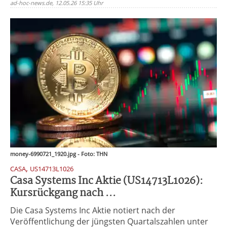
ad-hoc-news.de, 12.05.26 15:35 Uhr
money-6990721_1920.jpg - Foto: THN
,
CASA
US14713L1026
Casa Systems Inc Aktie (US14713L1026):
Kursrückgang nach ...
Die Casa Systems Inc Aktie notiert nach der
Veröffentlichung der jüngsten Quartalszahlen unter