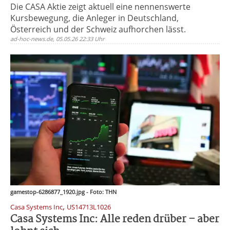
Die CASA Aktie zeigt aktuell eine nennenswerte
Kursbewegung, die Anleger in Deutschland,
Österreich und der Schweiz aufhorchen lässt.
ad-hoc-news.de, 05.05.26 22:33 Uhr
gamestop-6286877_1920.jpg - Foto: THN
,
Casa Systems Inc
US14713L1026
Casa Systems Inc: Alle reden drüber – aber