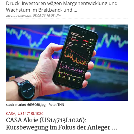
Druck. Investoren wägen Margenentwicklung und
Wachstum im Breitband- und ...
ad-hoc-news.de, 08.05.26 16:08 Uhr
stock-market-6693060.jpg - Foto: THN
,
CASA
US14713L1026
CASA Aktie (US14713L1026):
Kursbewegung im Fokus der Anleger ...