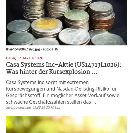
thai-1549084_1920.jpg - Foto: THN
,
CASA
US14713L1026
Casa Systems Inc-Aktie (US14713L1026):
Was hinter der Kursexplosion ...
Casa Systems Inc sorgt mit extremen
Kursbewegungen und Nasdaq-Delisting-Risiko für
Gesprächsstoff. Ein möglicher Asset-Verkauf sowie
schwache Geschäftszahlen stellen das ...
ad-hoc-news.de, 19.05.26 20:10 Uhr