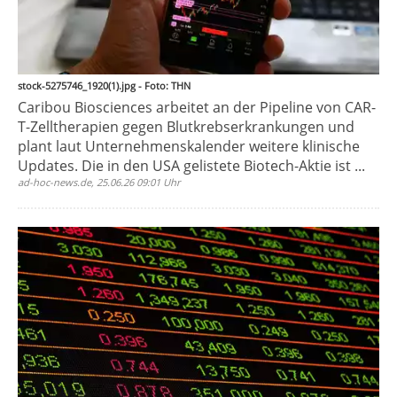
stock-5275746_1920(1).jpg - Foto: THN
Caribou Biosciences arbeitet an der Pipeline von CAR-
T-Zelltherapien gegen Blutkrebserkrankungen und
plant laut Unternehmenskalender weitere klinische
Updates. Die in den USA gelistete Biotech-Aktie ist ...
ad-hoc-news.de, 25.06.26 09:01 Uhr