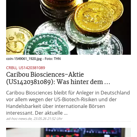
coin-1549061_1920.jpg - Foto: THN
,
CRBU
US1420381089
Caribou Biosciences-Aktie
(US1420381089): Was hinter dem ...
Caribou Biosciences bleibt für Anleger in Deutschland
vor allem wegen der US-Biotech-Risiken und der
Handelsbarkeit über internationale Börsen
interessant. Der aktuelle ...
ad-hoc-news.de, 23.05.26 21:52 Uhr