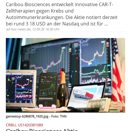
Caribou Biosciences entwickelt innovative CAR-T-
Zelltherapien gegen Krebs und
Autoimmunerkrankungen. Die Aktie notiert derzeit
bei rund 3 18 USD an der Nasdaq und ist für ...
ad-hoc-news.de, 12.05.26 16:50 Uhr
gamestop-6286878_1920.jpg - Foto: THN
,
CRBU
US1420381089