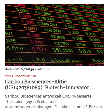
stock-5051155_1920.jpg - Foto: THN
,
CRBU
US1420381089
Caribou Biosciences-Aktie
(US1420381089): Biotech-Innovator ...
Caribou Biosciences entwickelt CRISPR-basierte
Therapien gegen Krebs und
Autoimmunerkrankungen. Die Aktie ist an US-Börsen