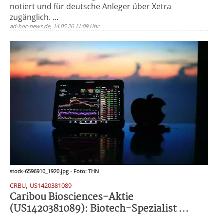
notiert und für deutsche Anleger über Xetra
zugänglich. ...
ad-hoc-news.de, 14.05.26 11:09 Uhr
stock-6596910_1920.jpg - Foto: THN
,
CRBU
US1420381089
Caribou Biosciences-Aktie
(US1420381089): Biotech-Spezialist ...