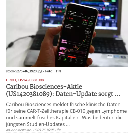
stock-5275746_1920.jpg - Foto: THN
,
CRBU
US1420381089
Caribou Biosciences-Aktie
(US1420381089): Daten-Update sorgt ...
Caribou Biosciences meldet frische klinische Daten
für seine CAR-T-Zelltherapie CB-010 gegen Lymphome
und sammelt frisches Kapital ein. Was bedeuten die
jüngsten Studien-Updates ...
ad-hoc-news.de, 16.05.26 10:05 Uhr