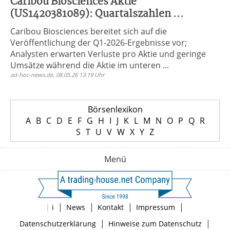
Caribou Biosciences Aktie
(US1420381089): Quartalszahlen ...
Caribou Biosciences bereitet sich auf die
Veröffentlichung der Q1-2026-Ergebnisse vor;
Analysten erwarten Verluste pro Aktie und geringe
Umsätze während die Aktie im unteren ...
ad-hoc-news.de, 08.05.26 13:19 Uhr
Börsenlexikon
A
B
C
D
E
F
G
H
I
J
K
L
M
N
O
P
Q
R
S
T
U
V
W
X
Y
Z
Menü
|
|
|
|
|
i
News
Kontakt
Impressum
|
|
Datenschutzerklärung
Hinweise zum Datenschutz