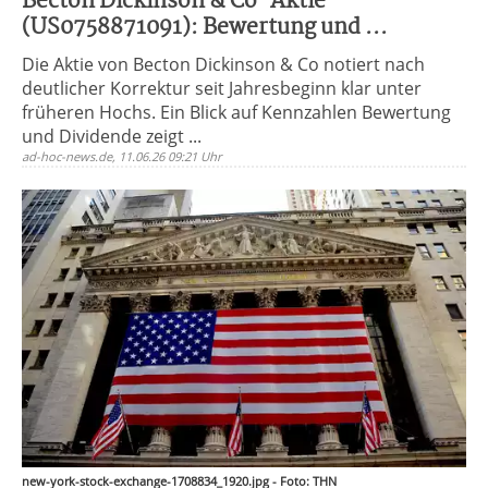
Becton Dickinson & Co-Aktie
(US0758871091): Bewertung und ...
Die Aktie von Becton Dickinson & Co notiert nach
deutlicher Korrektur seit Jahresbeginn klar unter
früheren Hochs. Ein Blick auf Kennzahlen Bewertung
und Dividende zeigt ...
ad-hoc-news.de, 11.06.26 09:21 Uhr
new-york-stock-exchange-1708834_1920.jpg - Foto: THN