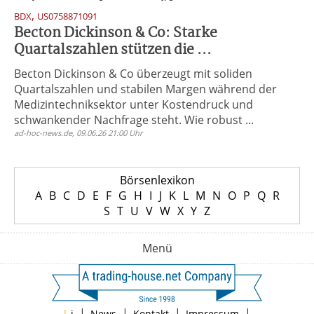
,
BDX
US0758871091
Becton Dickinson & Co: Starke
Quartalszahlen stützen die ...
Becton Dickinson & Co überzeugt mit soliden
Quartalszahlen und stabilen Margen während der
Medizintechniksektor unter Kostendruck und
schwankender Nachfrage steht. Wie robust ...
ad-hoc-news.de, 09.06.26 21:00 Uhr
Börsenlexikon
A
B
C
D
E
F
G
H
I
J
K
L
M
N
O
P
Q
R
S
T
U
V
W
X
Y
Z
Menü
|
|
|
|
|
i
News
Kontakt
Impressum