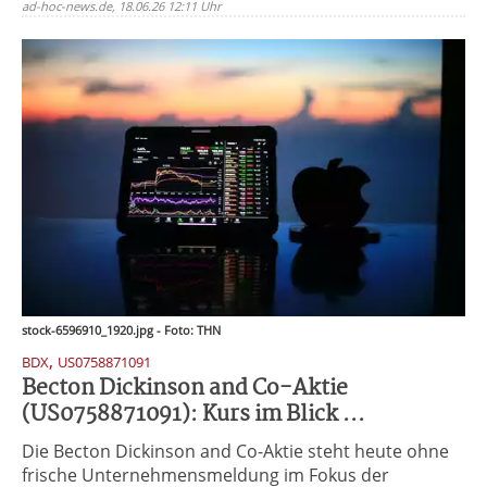
ad-hoc-news.de, 18.06.26 12:11 Uhr
stock-6596910_1920.jpg - Foto: THN
,
BDX
US0758871091
Becton Dickinson and Co-Aktie
(US0758871091): Kurs im Blick ...
Die Becton Dickinson and Co-Aktie steht heute ohne
frische Unternehmensmeldung im Fokus der