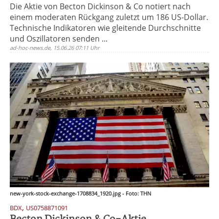
Die Aktie von Becton Dickinson & Co notiert nach
einem moderaten Rückgang zuletzt um 186 US-Dollar.
Technische Indikatoren wie gleitende Durchschnitte
und Oszillatoren senden ...
ad-hoc-news.de, 15.06.26 07:11 Uhr
new-york-stock-exchange-1708834_1920.jpg - Foto: THN
,
BDX
US0758871091