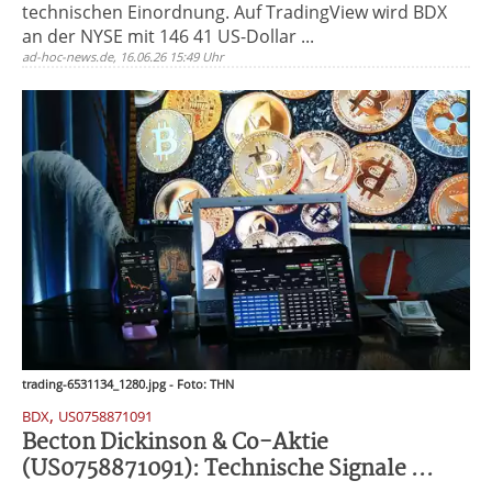
technischen Einordnung. Auf TradingView wird BDX
an der NYSE mit 146 41 US-Dollar ...
ad-hoc-news.de, 16.06.26 15:49 Uhr
trading-6531134_1280.jpg - Foto: THN
,
BDX
US0758871091
Becton Dickinson & Co-Aktie
(US0758871091): Technische Signale ...