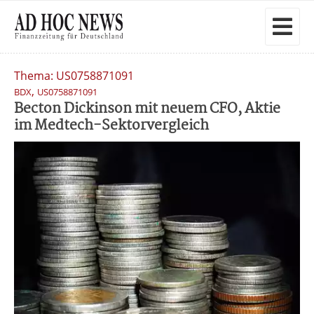
Thema: US0758871091
,
BDX
US0758871091
Becton Dickinson mit neuem CFO, Aktie
im Medtech-Sektorvergleich