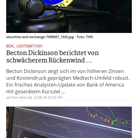
securities-and-exchange-7499697_1920.jpg - Foto: THN
,
BDX
US0758871091
Becton Dickinson berichtet von
schwächerem Rückenwind ...
Becton Dickinson zeigt sich im von höheren Zinsen
und Kostendruck geprägten Medtech-Umfeld robust.
Ein frisches Analysten-Update von Bank of America
mit gesenktem Kursziel ...
ad-hoc-news.de, 22.06.26 22:22 Uhr