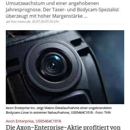
Umsatzwachstum und einer angehobenen
Jahresprognose. Der Taser- und Bodycam-Spezialist
überzeugt mit hoher Margenstärke ...
ad-hoc-news.de, 20.07.26 07:24 Uhr
Axon Enterprise Inc. zeigt Makro-Detailaufnahme einer ungebrandeten
Bodycam-Linse in extremer Nahaufnahme, US05464C1018 - Foto: THN
,
Axon Enterprise
US05464C1018
Die Axon-Enterprise-Aktie profitiert von