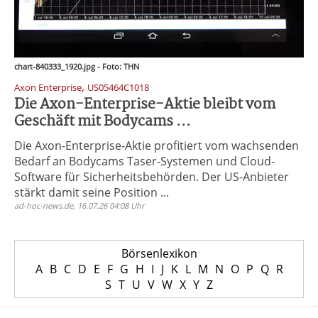
chart-840333_1920.jpg - Foto: THN
,
Axon Enterprise
US05464C1018
Die Axon-Enterprise-Aktie bleibt vom
Geschäft mit Bodycams ...
Die Axon-Enterprise-Aktie profitiert vom wachsenden
Bedarf an Bodycams Taser-Systemen und Cloud-
Software für Sicherheitsbehörden. Der US-Anbieter
stärkt damit seine Position ...
ad-hoc-news.de, 16.07.26 04:08 Uhr
Börsenlexikon
A
B
C
D
E
F
G
H
I
J
K
L
M
N
O
P
Q
R
S
T
U
V
W
X
Y
Z