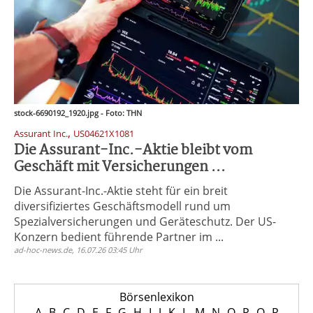
stock-6690192_1920.jpg - Foto: THN
,
Assurant Inc.
US04621X1081
Die Assurant-Inc.-Aktie bleibt vom
Geschäft mit Versicherungen ...
Die Assurant-Inc.-Aktie steht für ein breit
diversifiziertes Geschäftsmodell rund um
Spezialversicherungen und Geräteschutz. Der US-
Konzern bedient führende Partner im ...
ad-hoc-news.de, 16.07.26 03:45 Uhr
Börsenlexikon
A
B
C
D
E
F
G
H
I
J
K
L
M
N
O
P
Q
R