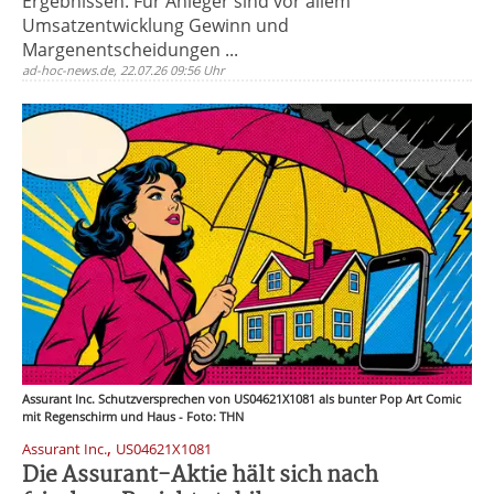
Ergebnissen. Für Anleger sind vor allem
Umsatzentwicklung Gewinn und
Margenentscheidungen ...
ad-hoc-news.de, 22.07.26 09:56 Uhr
Assurant Inc. Schutzversprechen von US04621X1081 als bunter Pop Art Comic
mit Regenschirm und Haus - Foto: THN
,
Assurant Inc.
US04621X1081
Die Assurant-Aktie hält sich nach