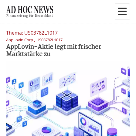
Thema: US03782L1017
,
AppLovin Corp.
US03782L1017
AppLovin-Aktie legt mit frischer
Marktstärke zu