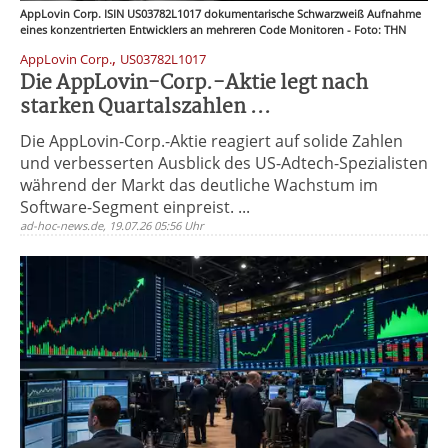
AppLovin Corp. ISIN US03782L1017 dokumentarische Schwarzweiß Aufnahme
eines konzentrierten Entwicklers an mehreren Code Monitoren - Foto: THN
,
AppLovin Corp.
US03782L1017
Die AppLovin-Corp.-Aktie legt nach
starken Quartalszahlen ...
Die AppLovin-Corp.-Aktie reagiert auf solide Zahlen
und verbesserten Ausblick des US-Adtech-Spezialisten
während der Markt das deutliche Wachstum im
Software-Segment einpreist. ...
ad-hoc-news.de, 19.07.26 05:56 Uhr