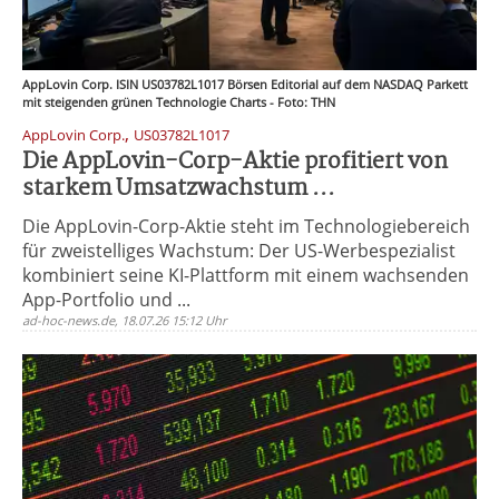
AppLovin Corp. ISIN US03782L1017 Börsen Editorial auf dem NASDAQ Parkett
mit steigenden grünen Technologie Charts - Foto: THN
,
AppLovin Corp.
US03782L1017
Die AppLovin-Corp-Aktie profitiert von
starkem Umsatzwachstum ...
Die AppLovin-Corp-Aktie steht im Technologiebereich
für zweistelliges Wachstum: Der US-Werbespezialist
kombiniert seine KI-Plattform mit einem wachsenden
App-Portfolio und ...
ad-hoc-news.de, 18.07.26 15:12 Uhr