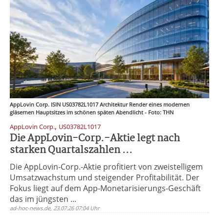
AppLovin Corp. ISIN US03782L1017 Architektur Render eines modernen
gläsernen Hauptsitzes im schönen späten Abendlicht - Foto: THN
,
AppLovin Corp.
US03782L1017
Die AppLovin-Corp.-Aktie legt nach
starken Quartalszahlen ...
Die AppLovin-Corp.-Aktie profitiert von zweistelligem
Umsatzwachstum und steigender Profitabilität. Der
Fokus liegt auf dem App-Monetarisierungs-Geschäft
das im jüngsten ...
ad-hoc-news.de, 23.07.26 07:04 Uhr