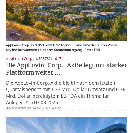
AppLovin Corp. ISIN US03782L1017 Aquarell Panorama der Silicon Valley
Skyline bei warmem goldenem Sonnenuntergang - Foto: THN
,
AppLovin Corp.
US03782L1017
Die AppLovin-Corp.-Aktie legt mit starker
Plattform weiter ...
Die AppLovin-Corp.-Aktie bleibt nach dem letzten
Quartalsbericht mit 1 26 Mrd. Dollar Umsatz und 0 26
Mrd. Dollar bereinigtem EBITDA ein Thema für
Anleger. Am 07.08.2025 ...
ad-hoc-news.de, 24.07.26 09:24 Uhr