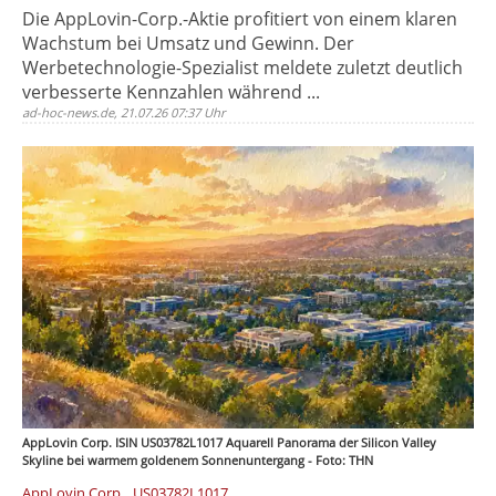
Die AppLovin-Corp.-Aktie profitiert von einem klaren
Wachstum bei Umsatz und Gewinn. Der
Werbetechnologie-Spezialist meldete zuletzt deutlich
verbesserte Kennzahlen während ...
ad-hoc-news.de, 21.07.26 07:37 Uhr
AppLovin Corp. ISIN US03782L1017 Aquarell Panorama der Silicon Valley
Skyline bei warmem goldenem Sonnenuntergang - Foto: THN
,
AppLovin Corp.
US03782L1017