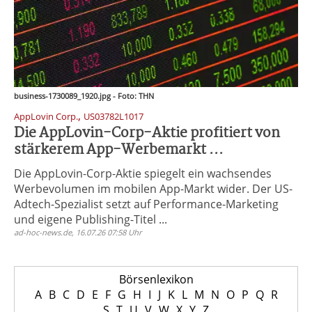
business-1730089_1920.jpg - Foto: THN
,
AppLovin Corp.
US03782L1017
Die AppLovin-Corp-Aktie profitiert von
stärkerem App-Werbemarkt ...
Die AppLovin-Corp-Aktie spiegelt ein wachsendes
Werbevolumen im mobilen App-Markt wider. Der US-
Adtech-Spezialist setzt auf Performance-Marketing
und eigene Publishing-Titel ...
ad-hoc-news.de, 16.07.26 07:58 Uhr
Börsenlexikon
A
B
C
D
E
F
G
H
I
J
K
L
M
N
O
P
Q
R
S
T
U
V
W
X
Y
Z