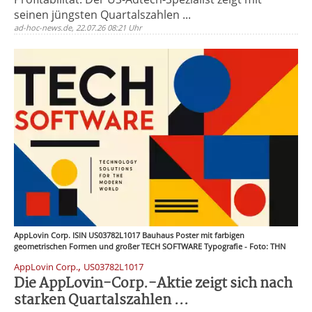
seinen jüngsten Quartalszahlen ...
ad-hoc-news.de, 22.07.26 08:21 Uhr
AppLovin Corp. ISIN US03782L1017 Bauhaus Poster mit farbigen
geometrischen Formen und großer TECH SOFTWARE Typografie - Foto: THN
,
AppLovin Corp.
US03782L1017
Die AppLovin-Corp.-Aktie zeigt sich nach
starken Quartalszahlen ...