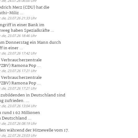
.de, 24.07.26 06:00 Uhr
drich Merz (CDU) hat die
hi-Miliz ...
.de, 23.07.26 21:33 Uhr
griff in einer Bank im
weg haben Spezialkräfte ...
.de, 23.07.26 18:46 Uhr
 am Donnerstag ein Mann durch
 in einer ...
.de, 23.07.26 17:42 Uhr
s Verbraucherzentrale
ZBV) Ramona Pop ...
.de, 23.07.26 17:21 Uhr
s Verbraucherzentrale
ZBV) Ramona Pop ...
.de, 23.07.26 17:21 Uhr
zubildenden in Deutschland sind
g zufrieden. ...
.de, 23.07.26 13:04 Uhr
 rund 1 62 Millionen
n Deutschland ...
.de, 23.07.26 08:19 Uhr
den während der Hitzewelle vom 17.
.de, 22.07.26 23:03 Uhr