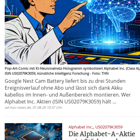
Pop-Art-Comic mit KI-Neuronalnetz-Hologramm symbolisiert Alphabet Inc. (Class A),
ISIN US02079K3059, künstliche Intelligenz Forschung - Foto: THN
Google Nest Cam Battery liefert bis zu drei Stunden
Ereignisverlauf ohne Abo und lässt sich dank Akku
kabellos im Innen- und Außenbereich montieren. Wer
Alphabet Inc. Aktien (ISIN US02079K3059) hält ...
ad-hoc-news.de, 01.08.26 10:37 Uhr
,
Alphabet Inc.
US02079K3059
Die Alphabet-A-Aktie