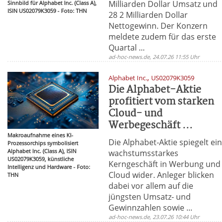
Milliarden Dollar Umsatz und
Sinnbild für Alphabet Inc. (Class A),
ISIN US02079K3059 - Foto: THN
28 2 Milliarden Dollar
Nettogewinn. Der Konzern
meldete zudem für das erste
Quartal ...
ad-hoc-news.de, 24.07.26 11:55 Uhr
,
Alphabet Inc.
US02079K3059
Die Alphabet-Aktie
profitiert vom starken
Cloud- und
Werbegeschäft ...
Makroaufnahme eines KI-
Die Alphabet-Aktie spiegelt ei
Prozessorchips symbolisiert
Alphabet Inc. (Class A), ISIN
wachstumsstarkes
US02079K3059, künstliche
Kerngeschäft in Werbung und
Intelligenz und Hardware - Foto:
Cloud wider. Anleger blicken
THN
dabei vor allem auf die
jüngsten Umsatz- und
Gewinnzahlen sowie ...
ad-hoc-news.de, 23.07.26 10:44 Uhr