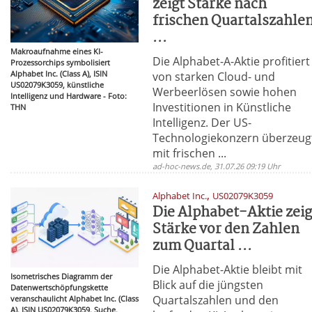
zeigt Stärke nach
frischen Quartalszahle
...
Makroaufnahme eines KI-
Die Alphabet-A-Aktie profitiert
Prozessorchips symbolisiert
Alphabet Inc. (Class A), ISIN
von starken Cloud- und
US02079K3059, künstliche
Werbeerlösen sowie hohen
Intelligenz und Hardware - Foto:
Investitionen in Künstliche
THN
Intelligenz. Der US-
Technologiekonzern überzeug
mit frischen ...
ad-hoc-news.de, 31.07.26 09:19 Uhr
,
Alphabet Inc.
US02079K3059
Die Alphabet-Aktie zeig
Stärke vor den Zahlen
zum Quartal ...
Die Alphabet-Aktie bleibt mit
Isometrisches Diagramm der
Blick auf die jüngsten
Datenwertschöpfungskette
Quartalszahlen und den
veranschaulicht Alphabet Inc. (Class
A), ISIN US02079K3059, Suche,