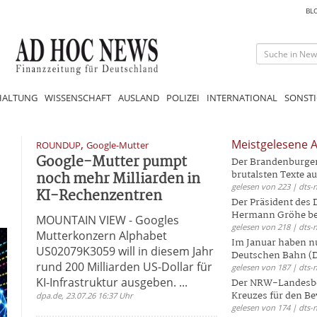
BL
HALTUNG
WISSENSCHAFT
AUSLAND
POLIZEI
INTERNATIONAL
SONSTI
,
Meistgelesene A
ROUNDUP
Google-Mutter
Google-Mutter pumpt
Der Brandenburger 
noch mehr Milliarden in
brutalsten Texte aus
gelesen von 223 | dts-
KI-Rechenzentren
Der Präsident des
Hermann Gröhe bek
MOUNTAIN VIEW - Googles
gelesen von 218 | dts-
Mutterkonzern Alphabet
Im Januar haben nu
US02079K3059 will in diesem Jahr
Deutschen Bahn (DB
rund 200 Milliarden US-Dollar für
gelesen von 187 | dts-
KI-Infrastruktur ausgeben. ...
Der NRW-Landesbe
Kreuzes für den Be
dpa.de, 23.07.26 16:37 Uhr
gelesen von 174 | dts-