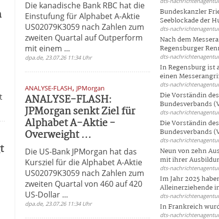
dts-nachrichtenagentur
Die kanadische Bank RBC hat die
n
Bundeskanzler Frie
Einstufung für Alphabet A-Aktie
Seeblockade der Hut
US02079K3059 nach Zahlen zum
dts-nachrichtenagentur
zweiten Quartal auf Outperform
Nach dem Messeran
mit einem ...
Regensburger Renn
dts-nachrichtenagentur
dpa.de, 23.07.26 11:34 Uhr
In Regensburg ist
einen Messerangriff
dts-nachrichtenagentur
,
ANALYSE-FLASH
JPMorgan
Die Vorständin de
t
ANALYSE-FLASH:
Bundesverbands (V
JPMorgan senkt Ziel für
dts-nachrichtenagentur
Alphabet A-Aktie -
Die Vorständin de
Overweight ...
Bundesverbands (V
dts-nachrichtenagentur
t
Die US-Bank JPMorgan hat das
Neun von zehn Aus
mit ihrer Ausbildun
Kursziel für die Alphabet A-Aktie
dts-nachrichtenagentur
US02079K3059 nach Zahlen zum
Im Jahr 2025 haben
zweiten Quartal von 460 auf 420
Alleinerziehende i
US-Dollar ...
dts-nachrichtenagentur
dpa.de, 23.07.26 11:34 Uhr
In Frankreich wur
dts-nachrichtenagentur