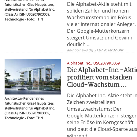
Die Alphabet-Aktie steht mit
futuristischen Glas-Hauptsitzes,
stellvertretend für Alphabet Inc.
soliden Zahlen und hohem
(Class A), ISIN US02079K3059,
Wachstumstempo im Fokus
Technologie - Foto: THN
vieler internationaler Anleger.
Der Google-Mutterkonzern
steigert Umsatz und Gewinn
deutlich ...
ad-hoc-news.de, 21.07.26 08:32 Uhr
,
Alphabet Inc.
US02079K3059
Die Alphabet-Inc.-Akti
profitiert vom starken
Cloud-Wachstum ...
Die Alphabet-Inc.-Aktie steht i
Architektur-Render eines
Zeichen zweistelligen
futuristischen Glas-Hauptsitzes,
Umsatzwachstums: Der
stellvertretend für Alphabet Inc.
(Class A), ISIN US02079K3059,
Google-Mutterkonzern steiger
Technologie - Foto: THN
seine Erlöse im Kerngeschäft
und baut die Cloud-Sparte au
während ...