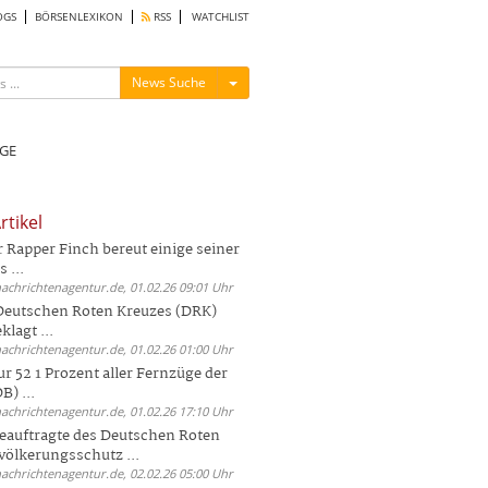
OGS
BÖRSENLEXIKON
RSS
WATCHLIST
Menü ein-/ausblenden
News Suche
GE
rtikel
Rapper Finch bereut einige seiner
 ...
nachrichtenagentur.de, 01.02.26 09:01 Uhr
 Deutschen Roten Kreuzes (DRK)
lagt ...
nachrichtenagentur.de, 01.02.26 01:00 Uhr
r 52 1 Prozent aller Fernzüge der
) ...
nachrichtenagentur.de, 01.02.26 17:10 Uhr
auftragte des Deutschen Roten
völkerungsschutz ...
nachrichtenagentur.de, 02.02.26 05:00 Uhr