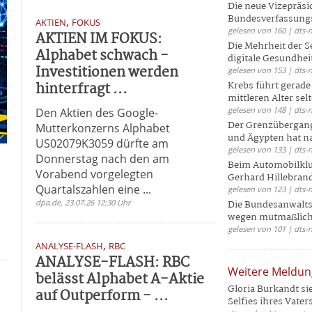
Die neue Vizepräsi
Bundesverfassungs
,
AKTIEN
FOKUS
gelesen von 160 | dts-
AKTIEN IM FOKUS:
Die Mehrheit der S
Alphabet schwach -
digitale Gesundhei
Investitionen werden
gelesen von 153 | dts-
hinterfragt ...
Krebs führt gerad
mittleren Alter selt
gelesen von 148 | dts-
Den Aktien des Google-
Der Grenzübergang
Mutterkonzerns Alphabet
und Ägypten hat na
US02079K3059 dürfte am
gelesen von 133 | dts-
Donnerstag nach den am
Beim Automobilklu
Vorabend vorgelegten
Gerhard Hillebrand
Quartalszahlen eine ...
gelesen von 123 | dts-
dpa.de, 23.07.26 12:30 Uhr
Die Bundesanwalts
wegen mutmaßliche
gelesen von 101 | dts-
,
ANALYSE-FLASH
RBC
ANALYSE-FLASH: RBC
Weitere Meldu
belässt Alphabet A-Aktie
Gloria Burkandt si
auf Outperform - ...
Selfies ihres Vaters 