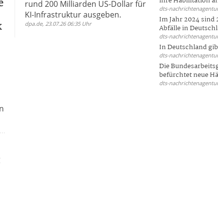
e
ihre Habilitation an
rund 200 Milliarden US-Dollar für
dts-nachrichtenagentur
KI-Infrastruktur ausgeben.
Im Jahr 2024 sind 
k
dpa.de, 23.07.26 06:35 Uhr
Abfälle in Deutschl
dts-nachrichtenagentur
In Deutschland gi
dts-nachrichtenagentur
Die Bundesarbeit
befürchtet neue Här
dts-nachrichtenagentur
n
t