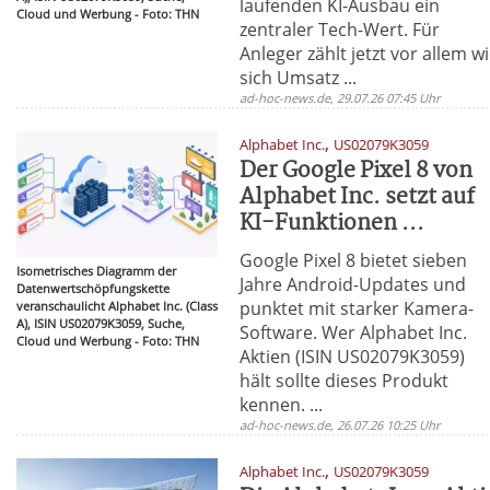
laufenden KI-Ausbau ein
Cloud und Werbung - Foto: THN
zentraler Tech-Wert. Für
Anleger zählt jetzt vor allem w
sich Umsatz ...
ad-hoc-news.de, 29.07.26 07:45 Uhr
,
Alphabet Inc.
US02079K3059
Der Google Pixel 8 von
Alphabet Inc. setzt auf
KI-Funktionen ...
Google Pixel 8 bietet sieben
Isometrisches Diagramm der
Jahre Android-Updates und
Datenwertschöpfungskette
punktet mit starker Kamera-
veranschaulicht Alphabet Inc. (Class
A), ISIN US02079K3059, Suche,
Software. Wer Alphabet Inc.
Cloud und Werbung - Foto: THN
Aktien (ISIN US02079K3059)
hält sollte dieses Produkt
kennen. ...
ad-hoc-news.de, 26.07.26 10:25 Uhr
,
Alphabet Inc.
US02079K3059