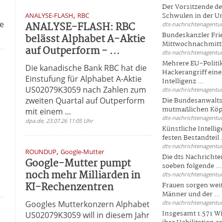
Der Vorsitzende d
,
ANALYSE-FLASH
RBC
Schwulen in der Un
ie
ANALYSE-FLASH: RBC
dts-nachrichtenagentur
Bundeskanzler Fri
belässt Alphabet A-Aktie
Mittwochnachmitta
auf Outperform - ...
dts-nachrichtenagentur
Mehrere EU-Politi
Die kanadische Bank RBC hat die
Hackerangriff ein
Einstufung für Alphabet A-Aktie
Intelligenz ...
US02079K3059 nach Zahlen zum
dts-nachrichtenagentur
zweiten Quartal auf Outperform
Die Bundesanwalts
mutmaßlichen Köpfe
mit einem ...
dts-nachrichtenagentur
dpa.de, 23.07.26 11:05 Uhr
Künstliche Intellig
festen Bestandteil .
dts-nachrichtenagentur
,
ROUNDUP
Google-Mutter
Die dts Nachrichten
Google-Mutter pumpt
soeben folgende ...
noch mehr Milliarden in
dts-nachrichtenagentur
KI-Rechenzentren
Frauen sorgen weite
Männer und der ...
Googles Mutterkonzern Alphabet
dts-nachrichtenagentur
Insgesamt 1.571 Wi
US02079K3059 will in diesem Jahr