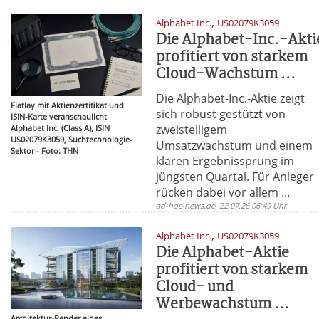
,
Alphabet Inc.
US02079K3059
Die Alphabet-Inc.-Akti
profitiert von starkem
Cloud-Wachstum ...
Die Alphabet-Inc.-Aktie zeigt
Flatlay mit Aktienzertifikat und
sich robust gestützt von
ISIN-Karte veranschaulicht
zweistelligem
Alphabet Inc. (Class A), ISIN
US02079K3059, Suchtechnologie-
Umsatzwachstum und einem
Sektor - Foto: THN
klaren Ergebnissprung im
jüngsten Quartal. Für Anleger
rücken dabei vor allem ...
ad-hoc-news.de, 22.07.26 06:49 Uhr
,
Alphabet Inc.
US02079K3059
Die Alphabet-Aktie
profitiert von starkem
Cloud- und
Werbewachstum ...
Architektur-Render eines