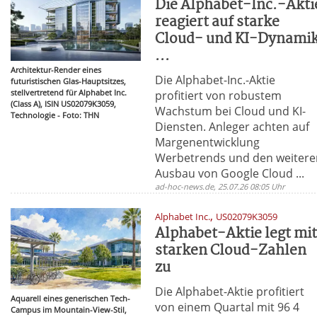
Die Alphabet-Inc.-Akti
reagiert auf starke
Cloud- und KI-Dynami
...
Architektur-Render eines
Die Alphabet-Inc.-Aktie
futuristischen Glas-Hauptsitzes,
stellvertretend für Alphabet Inc.
profitiert von robustem
(Class A), ISIN US02079K3059,
Wachstum bei Cloud und KI-
Technologie - Foto: THN
Diensten. Anleger achten auf
Margenentwicklung
Werbetrends und den weitere
Ausbau von Google Cloud ...
ad-hoc-news.de, 25.07.26 08:05 Uhr
,
Alphabet Inc.
US02079K3059
Alphabet-Aktie legt mi
starken Cloud-Zahlen
zu
Die Alphabet-Aktie profitiert
Aquarell eines generischen Tech-
von einem Quartal mit 96 4
Campus im Mountain-View-Stil,