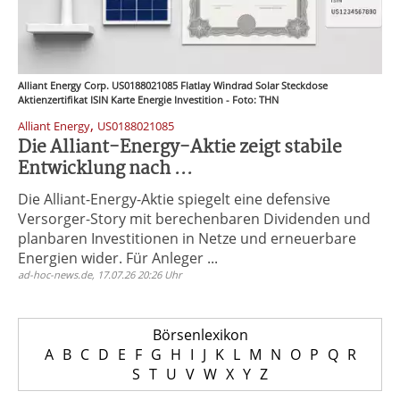
Alliant Energy Corp. US0188021085 Flatlay Windrad Solar Steckdose
Aktienzertifikat ISIN Karte Energie Investition - Foto: THN
,
Alliant Energy
US0188021085
Die Alliant-Energy-Aktie zeigt stabile
Entwicklung nach ...
Die Alliant-Energy-Aktie spiegelt eine defensive
Versorger-Story mit berechenbaren Dividenden und
planbaren Investitionen in Netze und erneuerbare
Energien wider. Für Anleger ...
ad-hoc-news.de, 17.07.26 20:26 Uhr
Börsenlexikon
A
B
C
D
E
F
G
H
I
J
K
L
M
N
O
P
Q
R
S
T
U
V
W
X
Y
Z