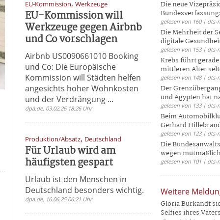
,
EU-Kommission
Werkzeuge
Die neue Vizepräsi
EU-Kommission will
Bundesverfassungs
gelesen von 160 | dts-
Werkzeuge gegen Airbnb
Die Mehrheit der S
und Co vorschlagen
digitale Gesundhei
gelesen von 153 | dts-
Airbnb US0090661010 Booking
Krebs führt gerad
und Co: Die Europäische
mittleren Alter selt
Kommission will Städten helfen
gelesen von 148 | dts-
angesichts hoher Wohnkosten
Der Grenzübergang
und Ägypten hat na
und der Verdrängung ...
gelesen von 133 | dts-
dpa.de, 03.02.26 18:26 Uhr
Beim Automobilklu
Gerhard Hillebrand
gelesen von 123 | dts-
,
Produktion/Absatz
Deutschland
Die Bundesanwalts
Für Urlaub wird am
wegen mutmaßliche
häufigsten gespart
gelesen von 101 | dts-
Urlaub ist den Menschen in
Deutschland besonders wichtig.
Weitere Meldu
dpa.de, 16.06.25 06:21 Uhr
Gloria Burkandt si
Selfies ihres Vaters 