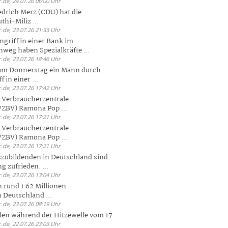
.de, 24.07.26 06:00 Uhr
drich Merz (CDU) hat die
hi-Miliz ...
.de, 23.07.26 21:33 Uhr
griff in einer Bank im
weg haben Spezialkräfte ...
.de, 23.07.26 18:46 Uhr
 am Donnerstag ein Mann durch
 in einer ...
.de, 23.07.26 17:42 Uhr
s Verbraucherzentrale
ZBV) Ramona Pop ...
.de, 23.07.26 17:21 Uhr
s Verbraucherzentrale
ZBV) Ramona Pop ...
.de, 23.07.26 17:21 Uhr
zubildenden in Deutschland sind
g zufrieden. ...
.de, 23.07.26 13:04 Uhr
 rund 1 62 Millionen
n Deutschland ...
.de, 23.07.26 08:19 Uhr
den während der Hitzewelle vom 17.
.de, 22.07.26 23:03 Uhr