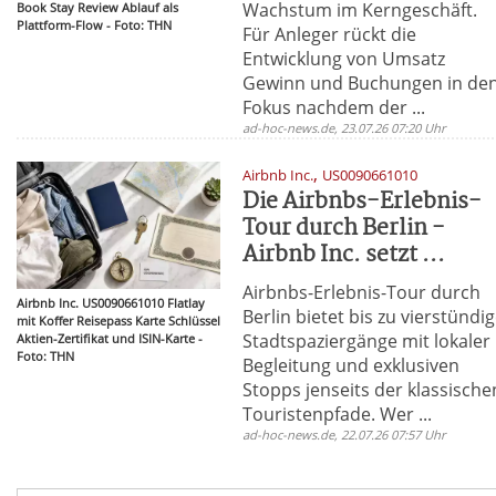
Wachstum im Kerngeschäft.
Book Stay Review Ablauf als
Plattform-Flow - Foto: THN
Für Anleger rückt die
Entwicklung von Umsatz
Gewinn und Buchungen in de
Fokus nachdem der ...
ad-hoc-news.de, 23.07.26 07:20 Uhr
,
Airbnb Inc.
US0090661010
Die Airbnbs-Erlebnis-
Tour durch Berlin -
Airbnb Inc. setzt ...
Airbnbs-Erlebnis-Tour durch
Airbnb Inc. US0090661010 Flatlay
Berlin bietet bis zu vierstündi
mit Koffer Reisepass Karte Schlüssel
Stadtspaziergänge mit lokaler
Aktien-Zertifikat und ISIN-Karte -
Foto: THN
Begleitung und exklusiven
Stopps jenseits der klassische
Touristenpfade. Wer ...
ad-hoc-news.de, 22.07.26 07:57 Uhr