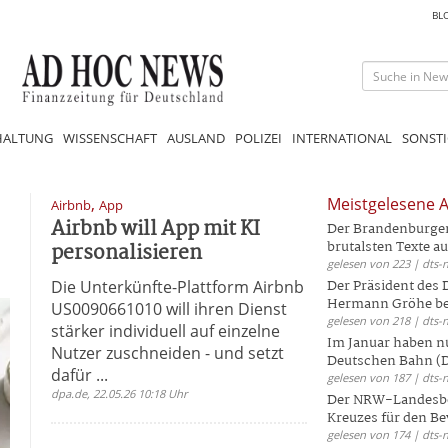
BL
HALTUNG
WISSENSCHAFT
AUSLAND
POLIZEI
INTERNATIONAL
SONSTI
,
Meistgelesene A
Airbnb
App
Airbnb will App mit KI
Der Brandenburger 
personalisieren
brutalsten Texte aus
gelesen von 223 | dts-
Die Unterkünfte-Plattform Airbnb
Der Präsident des
Hermann Gröhe bek
US0090661010 will ihren Dienst
gelesen von 218 | dts-
stärker individuell auf einzelne
Im Januar haben nu
Nutzer zuschneiden - und setzt
Deutschen Bahn (DB
dafür ...
gelesen von 187 | dts-
dpa.de, 22.05.26 10:18 Uhr
Der NRW-Landesbe
Kreuzes für den Be
gelesen von 174 | dts-