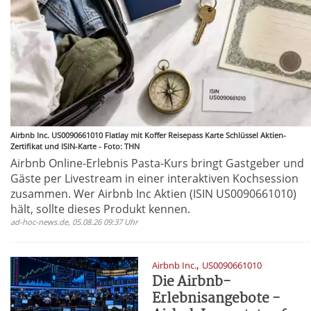
Airbnb Inc. US0090661010 Flatlay mit Koffer Reisepass Karte Schlüssel Aktien-
Zertifikat und ISIN-Karte - Foto: THN
Airbnb Online-Erlebnis Pasta-Kurs bringt Gastgeber und
Gäste per Livestream in einer interaktiven Kochsession
zusammen. Wer Airbnb Inc Aktien (ISIN US0090661010)
hält, sollte dieses Produkt kennen.
ad-hoc-news.de, 05.08.26 09:37 Uhr
,
Airbnb Inc.
US0090661010
Die Airbnb-
Erlebnisangebote -