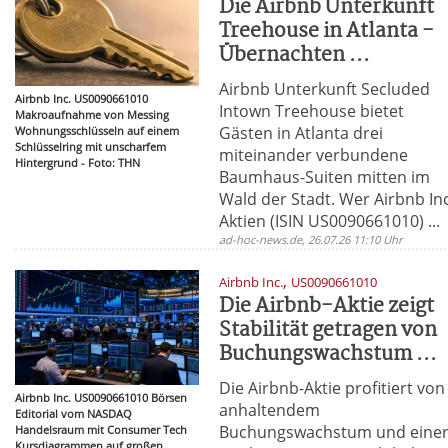
Die Airbnb Unterkunft
Treehouse in Atlanta -
Übernachten ...
Airbnb Unterkunft Secluded
Airbnb Inc. US0090661010
Intown Treehouse bietet
Makroaufnahme von Messing
Gästen in Atlanta drei
Wohnungsschlüsseln auf einem
Schlüsselring mit unscharfem
miteinander verbundene
Hintergrund - Foto: THN
Baumhaus-Suiten mitten im
Wald der Stadt. Wer Airbnb Inc
Aktien (ISIN US0090661010) ...
ad-hoc-news.de, 26.07.26 11:10 Uhr
,
Airbnb Inc.
US0090661010
Die Airbnb-Aktie zeigt
Stabilität getragen von
Buchungswachstum ...
Die Airbnb-Aktie profitiert von
Airbnb Inc. US0090661010 Börsen
anhaltendem
Editorial vom NASDAQ
Buchungswachstum und eine
Handelsraum mit Consumer Tech
Kursdiagrammen auf großen