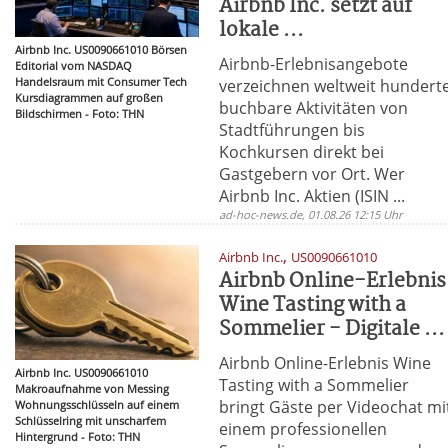
Airbnb Inc. setzt auf
lokale ...
Airbnb Inc. US0090661010 Börsen
Airbnb-Erlebnisangebote
Editorial vom NASDAQ
Handelsraum mit Consumer Tech
verzeichnen weltweit hundert
Kursdiagrammen auf großen
buchbare Aktivitäten von
Bildschirmen - Foto: THN
Stadtführungen bis
Kochkursen direkt bei
Gastgebern vor Ort. Wer
Airbnb Inc. Aktien (ISIN ...
ad-hoc-news.de, 01.08.26 12:15 Uhr
,
Airbnb Inc.
US0090661010
Airbnb Online-Erlebnis
Wine Tasting with a
Sommelier - Digitale ...
Airbnb Online-Erlebnis Wine
Airbnb Inc. US0090661010
Tasting with a Sommelier
Makroaufnahme von Messing
bringt Gäste per Videochat mi
Wohnungsschlüsseln auf einem
Schlüsselring mit unscharfem
einem professionellen
Hintergrund - Foto: THN