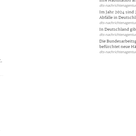
ihre Habilitation an
dts-nachrichtenagentur
Im Jahr 2024 sind 
Abfälle in Deutschl
dts-nachrichtenagentur
In Deutschland gi
dts-nachrichtenagentur
Die Bundesarbeit
befürchtet neue Här
dts-nachrichtenagentur
.
r