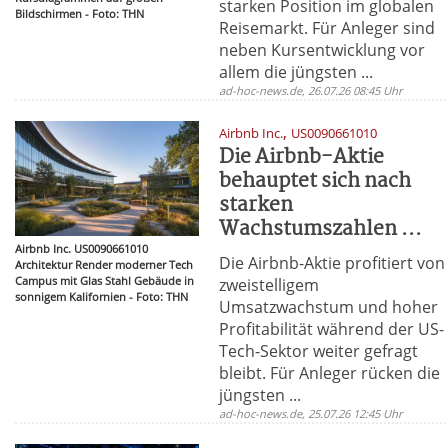
starken Position im globalen
Bildschirmen - Foto: THN
Reisemarkt. Für Anleger sind
neben Kursentwicklung vor
allem die jüngsten ...
ad-hoc-news.de, 26.07.26 08:45 Uhr
,
Airbnb Inc.
US0090661010
Die Airbnb-Aktie
behauptet sich nach
starken
Wachstumszahlen ...
Airbnb Inc. US0090661010
Die Airbnb-Aktie profitiert von
Architektur Render moderner Tech
Campus mit Glas Stahl Gebäude in
zweistelligem
sonnigem Kalifornien - Foto: THN
Umsatzwachstum und hoher
Profitabilität während der US-
Tech-Sektor weiter gefragt
bleibt. Für Anleger rücken die
jüngsten ...
ad-hoc-news.de, 25.07.26 12:45 Uhr