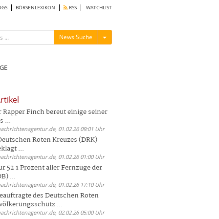
OGS
BÖRSENLEXIKON
RSS
WATCHLIST
Menü ein-/ausblenden
News Suche
GE
rtikel
Rapper Finch bereut einige seiner
 ...
nachrichtenagentur.de, 01.02.26 09:01 Uhr
 Deutschen Roten Kreuzes (DRK)
lagt ...
nachrichtenagentur.de, 01.02.26 01:00 Uhr
r 52 1 Prozent aller Fernzüge der
) ...
nachrichtenagentur.de, 01.02.26 17:10 Uhr
auftragte des Deutschen Roten
völkerungsschutz ...
nachrichtenagentur.de, 02.02.26 05:00 Uhr