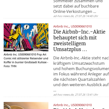
Sommelier zusammen und
setzt dabei auf buchbare
Online-Verkostungen ...
ad-hoc-news.de, 27.07.26 14:40 Uhr
,
Airbnb Inc.
US0090661010
Die Airbnb-Inc.-Aktie
behauptet sich mit
zweistelligem
Umsatzplus ...
Airbnb Inc. US0090661010 Pop Art
Die Airbnb-Inc.-Aktie steht na
Comic mit stilisierter Reisender und
Koffer in bunter Großstadt Kulisse -
kräftigem Umsatzwachstum
Foto: THN
und hohem Buchungsvolume
im Fokus während Anleger auf
die nächsten Quartalszahlen
und den weiteren Ausblick auf
...
ad-hoc-news.de, 27.07.26 13:41 Uhr
,
Airbnb Inc.
US0090661010