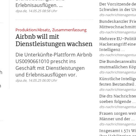
Der Vorsitzende d
Erlebnisausflügen. ...
Schwulen in der Un
dpa.de, 14.05.25 08:58 Uhr
dts-nachrichtenagentur
Bundeskanzler Fri
Mittwochnachmitta
,
Produktion/Absatz
Zusammenfassung
dts-nachrichtenagentur
Airbnb will mit
Mehrere EU-Politi
Dienstleistungen wachsen
Hackerangriff ein
Intelligenz ...
Die Unterkünfte-Plattform Airbnb
dts-nachrichtenagentur
US0090661010 prescht ins
Die Bundesanwalts
mutmaßlichen Köpfe
Geschäft mit Dienstleistungen
ch
dts-nachrichtenagentur
und Erlebnisausflügen vor.
Künstliche Intellig
dpa.de, 14.05.25 06:00 Uhr
festen Bestandteil .
n
dts-nachrichtenagentur
Die dts Nachrichten
soeben folgende ...
dts-nachrichtenagentur
Frauen sorgen weite
Männer und der ...
dts-nachrichtenagentur
Insgesamt 1.571 Wi