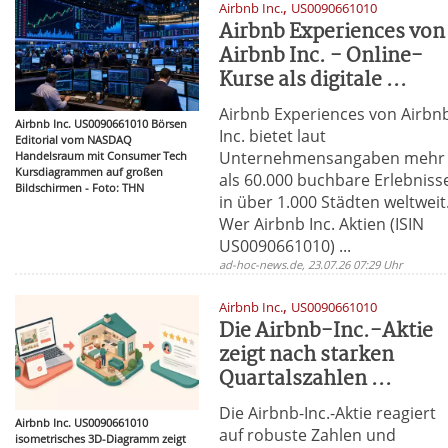
,
Airbnb Inc.
US0090661010
Airbnb Experiences von
Airbnb Inc. - Online-
Kurse als digitale ...
Airbnb Experiences von Airbn
Airbnb Inc. US0090661010 Börsen
Inc. bietet laut
Editorial vom NASDAQ
Unternehmensangaben mehr
Handelsraum mit Consumer Tech
Kursdiagrammen auf großen
als 60.000 buchbare Erlebniss
Bildschirmen - Foto: THN
in über 1.000 Städten weltweit
Wer Airbnb Inc. Aktien (ISIN
US0090661010) ...
ad-hoc-news.de, 23.07.26 07:29 Uhr
,
Airbnb Inc.
US0090661010
Die Airbnb-Inc.-Aktie
zeigt nach starken
Quartalszahlen ...
Die Airbnb-Inc.-Aktie reagiert
Airbnb Inc. US0090661010
auf robuste Zahlen und
isometrisches 3D-Diagramm zeigt