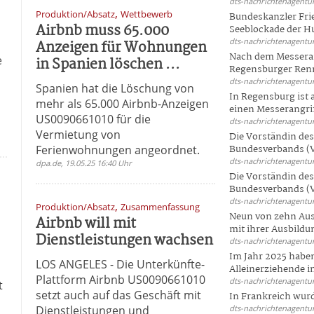
dts-nachrichtenagentur
,
Produktion/Absatz
Wettbewerb
Bundeskanzler Frie
Airbnb muss 65.000
Seeblockade der Hut
dts-nachrichtenagentur
Anzeigen für Wohnungen
Nach dem Messeran
e
in Spanien löschen ...
Regensburger Renn
dts-nachrichtenagentur
Spanien hat die Löschung von
In Regensburg ist
mehr als 65.000 Airbnb-Anzeigen
einen Messerangriff
US0090661010 für die
dts-nachrichtenagentur
Vermietung von
Die Vorständin de
Ferienwohnungen angeordnet.
Bundesverbands (V
dts-nachrichtenagentur
dpa.de, 19.05.25 16:40 Uhr
Die Vorständin de
Bundesverbands (V
dts-nachrichtenagentur
,
Produktion/Absatz
Zusammenfassung
Neun von zehn Aus
Airbnb will mit
mit ihrer Ausbildun
Dienstleistungen wachsen
dts-nachrichtenagentur
Im Jahr 2025 haben
LOS ANGELES - Die Unterkünfte-
Alleinerziehende i
Plattform Airbnb US0090661010
dts-nachrichtenagentur
t
setzt auch auf das Geschäft mit
In Frankreich wur
Dienstleistungen und
dts-nachrichtenagentur