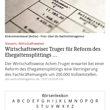
Einkommensteuer (Archiv) - Foto: über dts Nachrichtenagentur
,
Steuern
Wirtschaftsweiser
Wirtschaftsweiser Truger für Reform des
Ehegattensplittings ...
Der Wirtschaftsweise Achim Truger erwartet bei einer
Reform des Ehegattensplittings eine Verringerung
des Fachkräftemangels um 200.000 Vollzeitstellen.
dts-nachrichtenagentur.de, 13.07.23 02:05 Uhr
Börsenlexikon
A
B
C
D
E
F
G
H
I
J
K
L
M
N
O
P
Q
R
S
T
U
V
W
X
Y
Z