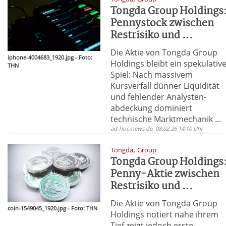
Tongda Group Holdings
Pennystock zwischen
Restrisiko und ...
Die Aktie von Tongda Group
iphone-4004683_1920.jpg - Foto:
Holdings bleibt ein spekulativ
THN
Spiel: Nach massivem
Kursverfall dünner Liquidität
und fehlender Analysten­
abdeckung dominiert
technische Marktmechanik ...
ad-hoc-news.de, 08.02.26 14:10 Uhr
,
Tongda
Group
Tongda Group Holdings
Penny-Aktie zwischen
Restrisiko und ...
Die Aktie von Tongda Group
coin-1549045_1920.jpg - Foto: THN
Holdings notiert nahe ihrem
Tief zeigt jedoch erste