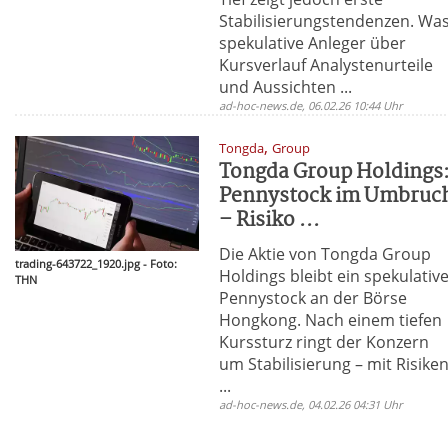
Stabilisierungstendenzen. Wa
spekulative Anleger über
Kursverlauf Analystenurteile
und Aussichten ...
ad-hoc-news.de, 06.02.26 10:44 Uhr
,
Tongda
Group
Tongda Group Holdings
Pennystock im Umbruc
– Risiko ...
Die Aktie von Tongda Group
trading-643722_1920.jpg - Foto:
Holdings bleibt ein spekulativ
THN
Pennystock an der Börse
Hongkong. Nach einem tiefen
Kurssturz ringt der Konzern
um Stabilisierung – mit Risike
...
ad-hoc-news.de, 04.02.26 04:31 Uhr