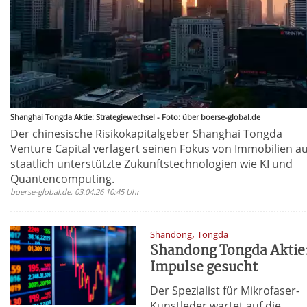
Shanghai Tongda Aktie: Strategiewechsel - Foto: über boerse-global.de
Der chinesische Risikokapitalgeber Shanghai Tongda
Venture Capital verlagert seinen Fokus von Immobilien au
staatlich unterstützte Zukunftstechnologien wie KI und
Quantencomputing.
boerse-global.de, 03.04.26 10:45 Uhr
,
Shandong
Tongda
Shandong Tongda Aktie
Impulse gesucht
Der Spezialist für Mikrofaser-
Kunstleder wartet auf die