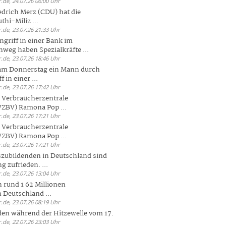
.de, 24.07.26 06:00 Uhr
drich Merz (CDU) hat die
hi-Miliz ...
.de, 23.07.26 21:33 Uhr
griff in einer Bank im
weg haben Spezialkräfte ...
.de, 23.07.26 18:46 Uhr
 am Donnerstag ein Mann durch
 in einer ...
.de, 23.07.26 17:42 Uhr
s Verbraucherzentrale
ZBV) Ramona Pop ...
.de, 23.07.26 17:21 Uhr
s Verbraucherzentrale
ZBV) Ramona Pop ...
.de, 23.07.26 17:21 Uhr
zubildenden in Deutschland sind
g zufrieden. ...
.de, 23.07.26 13:04 Uhr
 rund 1 62 Millionen
n Deutschland ...
.de, 23.07.26 08:19 Uhr
den während der Hitzewelle vom 17.
.de, 22.07.26 23:03 Uhr