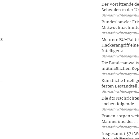
Der Vorsitzende d
:
Schwulen in der Un
dts-nachrichtenagentur
Bundeskanzler Fri
Mittwochnachmitta
dts-nachrichtenagentur
es
Mehrere EU-Politi
Hackerangriff ein
Intelligenz ...
dts-nachrichtenagentur
Die Bundesanwalts
mutmaßlichen Köpfe
dts-nachrichtenagentur
Künstliche Intellig
festen Bestandteil .
dts-nachrichtenagentur
:
Die dts Nachrichten
soeben folgende ...
dts-nachrichtenagentur
Frauen sorgen weite
Männer und der ...
dts-nachrichtenagentur
Insgesamt 1.571 Wi