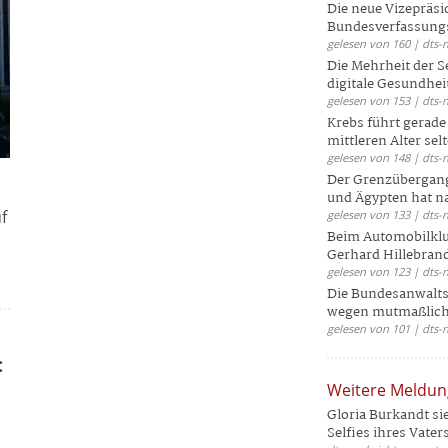
Die neue Vizepräsi
Bundesverfassungs
gelesen von 160 | dts-
Die Mehrheit der S
digitale Gesundhei
gelesen von 153 | dts-
Krebs führt gerad
mittleren Alter selt
gelesen von 148 | dts-
Der Grenzübergang
und Ägypten hat na
f
gelesen von 133 | dts-
Beim Automobilklu
Gerhard Hillebrand
gelesen von 123 | dts-
Die Bundesanwalts
wegen mutmaßliche
gelesen von 101 | dts-
:
Weitere Meldu
Gloria Burkandt si
Selfies ihres Vaters 