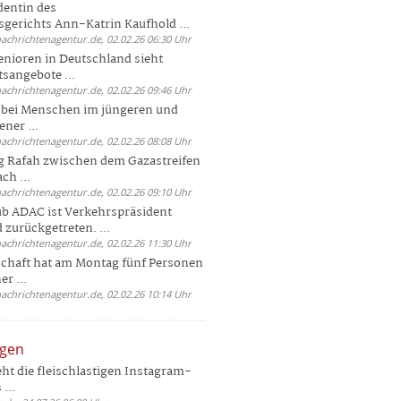
dentin des
gerichts Ann-Katrin Kaufhold ...
nachrichtenagentur.de, 02.02.26 06:30 Uhr
enioren in Deutschland sieht
tsangebote ...
nachrichtenagentur.de, 02.02.26 09:46 Uhr
e bei Menschen im jüngeren und
ener ...
nachrichtenagentur.de, 02.02.26 08:08 Uhr
 Rafah zwischen dem Gazastreifen
ch ...
nachrichtenagentur.de, 02.02.26 09:10 Uhr
b ADAC ist Verkehrspräsident
 zurückgetreten. ...
nachrichtenagentur.de, 02.02.26 11:30 Uhr
chaft hat am Montag fünf Personen
r ...
nachrichtenagentur.de, 02.02.26 10:14 Uhr
ngen
eht die fleischlastigen Instagram-
...