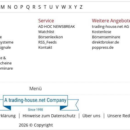
M
N
O
P
Q
R
S
T
U
V
W
X
Y
Z
Service
Weitere Angebot
AD HOC NEWSBREAK
trading-house.net AG
Watchlist
Kostenlose
e
Börsenlexikon
Börsenseminare
systeme
RSS_Feeds
direktbroker.de
ignale
Kontakt
poppress.de
te &
scheine
eminare
Menü
|
|
|
rklärung
Hinweise zum Datenschutz
Über uns
Unsere Red
2026 © Copyright