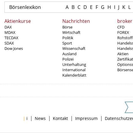
Börsenlexikon
A
B
C
D
E
F
G
H
I
J
K
L
Aktienkurse
Nachrichten
broker
DAX
Börse
CFD
MDAX
Wirtschaft
FOREX
TECDAX
Politik
Rohstoff
SDAX
Sport
Handels
Dow Jones
Wissenschaft
Handelss
Ausland
Aktien
Polizei
Zertifika
Unterhaltung
Options
International
Börsens
Kalenderblatt
|
|
|
|
|
i
News
Kontakt
Impressum
Datenschutze