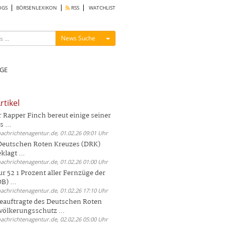
OGS
BÖRSENLEXIKON
RSS
WATCHLIST
Menü ein-/ausblenden
News Suche
GE
rtikel
Rapper Finch bereut einige seiner
 ...
nachrichtenagentur.de, 01.02.26 09:01 Uhr
 Deutschen Roten Kreuzes (DRK)
lagt ...
nachrichtenagentur.de, 01.02.26 01:00 Uhr
r 52 1 Prozent aller Fernzüge der
) ...
nachrichtenagentur.de, 01.02.26 17:10 Uhr
auftragte des Deutschen Roten
völkerungsschutz ...
nachrichtenagentur.de, 02.02.26 05:00 Uhr