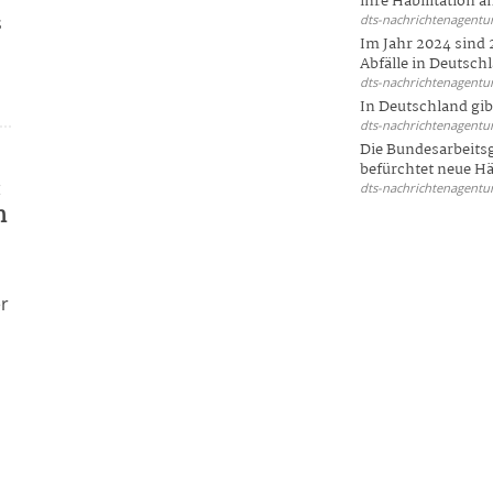
ihre Habilitation an
s
dts-nachrichtenagentur
Im Jahr 2024 sind 
Abfälle in Deutschl
dts-nachrichtenagentur
In Deutschland gi
dts-nachrichtenagentur
Die Bundesarbeit
befürchtet neue Här
:
dts-nachrichtenagentur
h
er
n