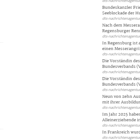
dts-nachrichtenagentur
Bundeskanzler Frie
Seeblockade der Hut
dts-nachrichtenagentur
Nach dem Messeran
Regensburger Renn
dts-nachrichtenagentur
In Regensburg ist
einen Messerangriff
dts-nachrichtenagentur
Die Vorständin de
Bundesverbands (V
dts-nachrichtenagentur
Die Vorständin de
Bundesverbands (V
dts-nachrichtenagentur
Neun von zehn Aus
n
mit ihrer Ausbildun
dts-nachrichtenagentur
Im Jahr 2025 haben
Alleinerziehende i
dts-nachrichtenagentur
In Frankreich wur
dts-nachrichtenagentur