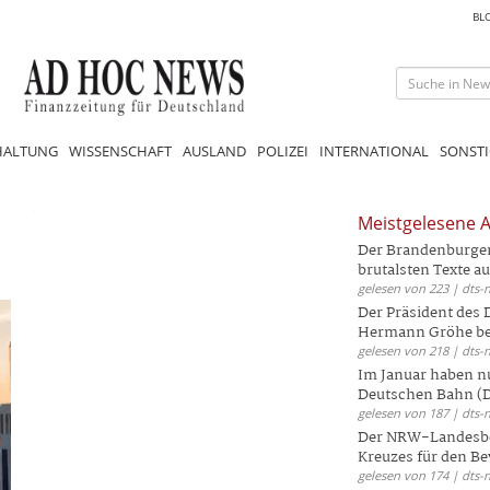
BL
HALTUNG
WISSENSCHAFT
AUSLAND
POLIZEI
INTERNATIONAL
SONSTI
Meistgelesene A
Der Brandenburger 
brutalsten Texte aus
gelesen von 223 | dts-
Der Präsident des
Hermann Gröhe bek
gelesen von 218 | dts-
Im Januar haben nu
Deutschen Bahn (DB
gelesen von 187 | dts-
Der NRW-Landesbe
Kreuzes für den Be
gelesen von 174 | dts-