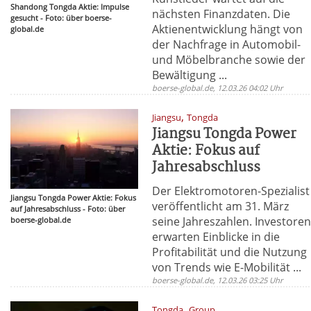
Shandong Tongda Aktie: Impulse
nächsten Finanzdaten. Die
gesucht - Foto: über boerse-
Aktienentwicklung hängt von
global.de
der Nachfrage in Automobil-
und Möbelbranche sowie der
Bewältigung ...
boerse-global.de, 12.03.26 04:02 Uhr
,
Jiangsu
Tongda
Jiangsu Tongda Power
Aktie: Fokus auf
Jahresabschluss
Der Elektromotoren-Spezialist
Jiangsu Tongda Power Aktie: Fokus
veröffentlicht am 31. März
auf Jahresabschluss - Foto: über
seine Jahreszahlen. Investore
boerse-global.de
erwarten Einblicke in die
Profitabilität und die Nutzung
von Trends wie E-Mobilität ...
boerse-global.de, 12.03.26 03:25 Uhr
,
Tongda
Group