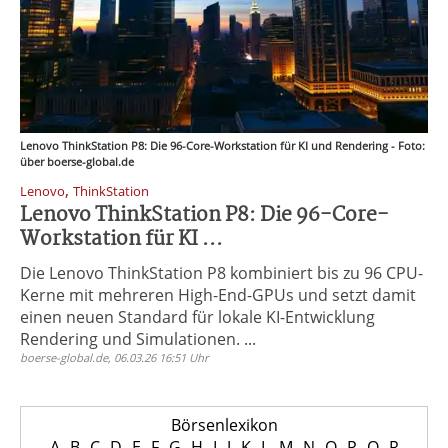
Lenovo ThinkStation P8: Die 96-Core-Workstation für KI und Rendering - Foto:
über boerse-global.de
,
Lenovo
ThinkStation
Lenovo ThinkStation P8: Die 96-Core-
Workstation für KI ...
Die Lenovo ThinkStation P8 kombiniert bis zu 96 CPU-
Kerne mit mehreren High-End-GPUs und setzt damit
einen neuen Standard für lokale KI-Entwicklung
Rendering und Simulationen. ...
boerse-global.de, 06.03.26 16:51 Uhr
Börsenlexikon
A
B
C
D
E
F
G
H
I
J
K
L
M
N
O
P
Q
R