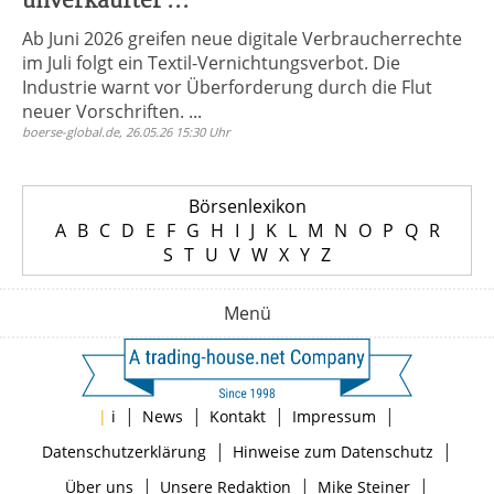
unverkaufter ...
Ab Juni 2026 greifen neue digitale Verbraucherrechte
im Juli folgt ein Textil-Vernichtungsverbot. Die
Industrie warnt vor Überforderung durch die Flut
neuer Vorschriften. ...
boerse-global.de, 26.05.26 15:30 Uhr
Börsenlexikon
A
B
C
D
E
F
G
H
I
J
K
L
M
N
O
P
Q
R
S
T
U
V
W
X
Y
Z
Menü
|
|
|
|
|
i
News
Kontakt
Impressum
|
|
Datenschutzerklärung
Hinweise zum Datenschutz
|
|
|
Über uns
Unsere Redaktion
Mike Steiner