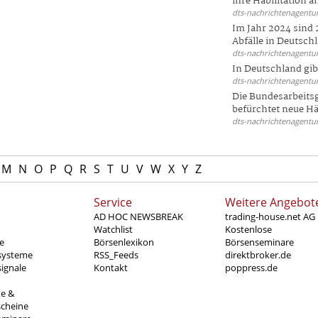
ihre Habilitation an
dts-nachrichtenagentur
Im Jahr 2024 sind 
Abfälle in Deutschl
dts-nachrichtenagentur
In Deutschland gi
dts-nachrichtenagentur
Die Bundesarbeit
befürchtet neue Här
dts-nachrichtenagentur
M
N
O
P
Q
R
S
T
U
V
W
X
Y
Z
Service
Weitere Angebot
AD HOC NEWSBREAK
trading-house.net AG
Watchlist
Kostenlose
e
Börsenlexikon
Börsenseminare
systeme
RSS_Feeds
direktbroker.de
ignale
Kontakt
poppress.de
te &
scheine