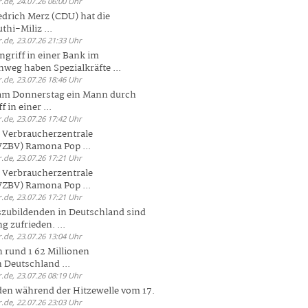
.de, 24.07.26 06:00 Uhr
drich Merz (CDU) hat die
hi-Miliz ...
.de, 23.07.26 21:33 Uhr
griff in einer Bank im
weg haben Spezialkräfte ...
.de, 23.07.26 18:46 Uhr
 am Donnerstag ein Mann durch
 in einer ...
.de, 23.07.26 17:42 Uhr
s Verbraucherzentrale
ZBV) Ramona Pop ...
.de, 23.07.26 17:21 Uhr
s Verbraucherzentrale
ZBV) Ramona Pop ...
.de, 23.07.26 17:21 Uhr
zubildenden in Deutschland sind
g zufrieden. ...
.de, 23.07.26 13:04 Uhr
 rund 1 62 Millionen
n Deutschland ...
.de, 23.07.26 08:19 Uhr
den während der Hitzewelle vom 17.
.de, 22.07.26 23:03 Uhr