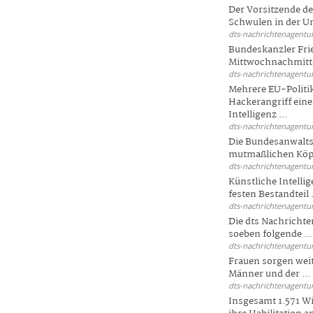
Der Vorsitzende d
Schwulen in der Un
dts-nachrichtenagentur
Bundeskanzler Fri
Mittwochnachmitta
dts-nachrichtenagentur
Mehrere EU-Politi
Hackerangriff ein
Intelligenz ...
dts-nachrichtenagentur
Die Bundesanwalts
mutmaßlichen Köpfe
dts-nachrichtenagentur
Künstliche Intellig
festen Bestandteil .
dts-nachrichtenagentur
Die dts Nachrichten
soeben folgende ...
dts-nachrichtenagentur
Frauen sorgen weite
Männer und der ...
dts-nachrichtenagentur
Insgesamt 1.571 Wi