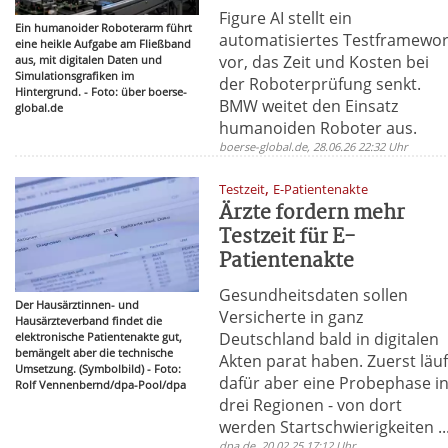
Figure AI stellt ein
Ein humanoider Roboterarm führt
automatisiertes Testframewo
eine heikle Aufgabe am Fließband
vor, das Zeit und Kosten bei
aus, mit digitalen Daten und
Simulationsgrafiken im
der Roboterprüfung senkt.
Hintergrund. - Foto: über boerse-
BMW weitet den Einsatz
global.de
humanoiden Roboter aus.
boerse-global.de, 28.06.26 22:32 Uhr
,
Testzeit
E-Patientenakte
Ärzte fordern mehr
Testzeit für E-
Patientenakte
Gesundheitsdaten sollen
Der Hausärztinnen- und
Versicherte in ganz
Hausärzteverband findet die
Deutschland bald in digitalen
elektronische Patientenakte gut,
bemängelt aber die technische
Akten parat haben. Zuerst läuf
Umsetzung. (Symbolbild) - Foto:
dafür aber eine Probephase i
Rolf Vennenbernd/dpa-Pool/dpa
drei Regionen - von dort
werden Startschwierigkeiten ..
dpa.de, 20.02.25 17:12 Uhr