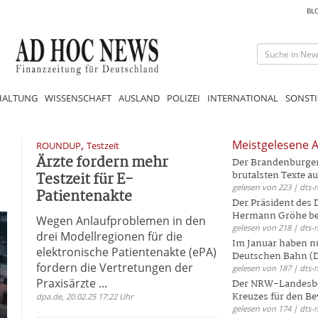
BL
HALTUNG
WISSENSCHAFT
AUSLAND
POLIZEI
INTERNATIONAL
SONSTI
,
Meistgelesene A
ROUNDUP
Testzeit
Ärzte fordern mehr
Der Brandenburger 
Testzeit für E-
brutalsten Texte aus
gelesen von 223 | dts-
Patientenakte
Der Präsident des
Hermann Gröhe bek
Wegen Anlaufproblemen in den
gelesen von 218 | dts-
drei Modellregionen für die
Im Januar haben nu
elektronische Patientenakte (ePA)
Deutschen Bahn (DB
fordern die Vertretungen der
gelesen von 187 | dts-
Praxisärzte ...
Der NRW-Landesbe
Kreuzes für den Be
dpa.de, 20.02.25 17:22 Uhr
gelesen von 174 | dts-