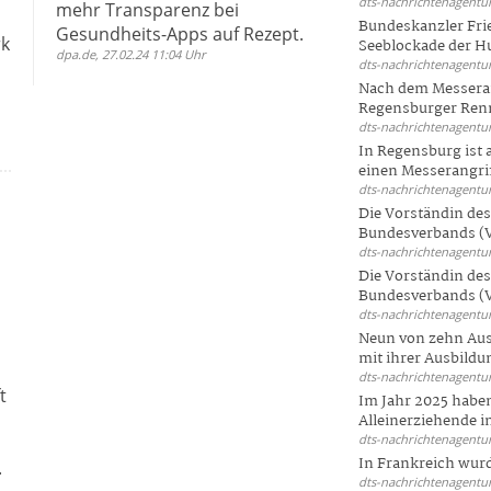
dts-nachrichtenagentur
mehr Transparenz bei
Bundeskanzler Frie
Gesundheits-Apps auf Rezept.
rk
Seeblockade der Hut
dpa.de, 27.02.24 11:04 Uhr
dts-nachrichtenagentur
Nach dem Messeran
Regensburger Renn
dts-nachrichtenagentur
In Regensburg ist
einen Messerangriff
dts-nachrichtenagentur
Die Vorständin de
Bundesverbands (V
dts-nachrichtenagentur
Die Vorständin de
Bundesverbands (V
dts-nachrichtenagentur
Neun von zehn Aus
mit ihrer Ausbildun
dts-nachrichtenagentur
t
Im Jahr 2025 haben
n
Alleinerziehende i
dts-nachrichtenagentur
In Frankreich wur
.
dts-nachrichtenagentur