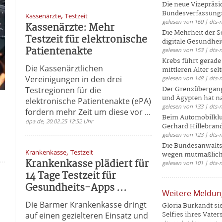
Die neue Vizepräsi
Bundesverfassungs
,
Kassenärzte
Testzeit
gelesen von 160 | dts-
Kassenärzte: Mehr
Die Mehrheit der S
Testzeit für elektronische
digitale Gesundhei
Patientenakte
gelesen von 153 | dts-
Krebs führt gerad
Die Kassenärztlichen
mittleren Alter selt
Vereinigungen in den drei
gelesen von 148 | dts-
Der Grenzübergang
Testregionen für die
und Ägypten hat na
elektronische Patientenakte (ePA)
gelesen von 133 | dts-
fordern mehr Zeit um diese vor ...
Beim Automobilklu
dpa.de, 20.02.25 12:52 Uhr
Gerhard Hillebrand
gelesen von 123 | dts-
Die Bundesanwalts
,
Krankenkasse
Testzeit
wegen mutmaßliche
Krankenkasse plädiert für
gelesen von 101 | dts-
14 Tage Testzeit für
Gesundheits-Apps ...
Weitere Meldu
Die Barmer Krankenkasse dringt
Gloria Burkandt si
Selfies ihres Vaters 
auf einen gezielteren Einsatz und