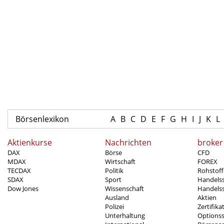
Börsenlexikon
A
B
C
D
E
F
G
H
I
J
K
L
Aktienkurse
Nachrichten
broker
DAX
Börse
CFD
MDAX
Wirtschaft
FOREX
TECDAX
Politik
Rohstoff
SDAX
Sport
Handels
Dow Jones
Wissenschaft
Handelss
Ausland
Aktien
Polizei
Zertifika
Unterhaltung
Options