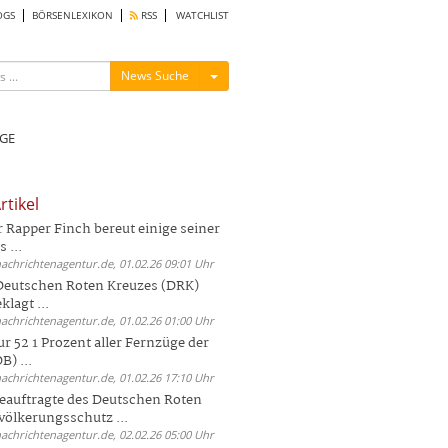
OGS
BÖRSENLEXIKON
RSS
WATCHLIST
Menü ein-/ausblenden
News Suche
GE
rtikel
Rapper Finch bereut einige seiner
 ...
nachrichtenagentur.de, 01.02.26 09:01 Uhr
 Deutschen Roten Kreuzes (DRK)
lagt ...
nachrichtenagentur.de, 01.02.26 01:00 Uhr
r 52 1 Prozent aller Fernzüge der
) ...
nachrichtenagentur.de, 01.02.26 17:10 Uhr
auftragte des Deutschen Roten
völkerungsschutz ...
nachrichtenagentur.de, 02.02.26 05:00 Uhr