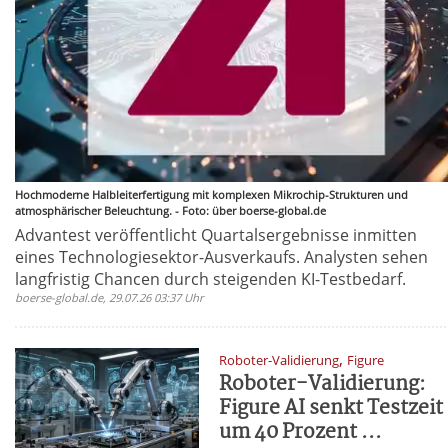
Hochmoderne Halbleiterfertigung mit komplexen Mikrochip-Strukturen und
atmosphärischer Beleuchtung. - Foto: über boerse-global.de
Advantest veröffentlicht Quartalsergebnisse inmitten
eines Technologiesektor-Ausverkaufs. Analysten sehen
langfristig Chancen durch steigenden KI-Testbedarf.
boerse-global.de, 29.07.26 03:37 Uhr
,
Roboter-Validierung
Figure
Roboter-Validierung:
Figure AI senkt Testzeit
um 40 Prozent ...