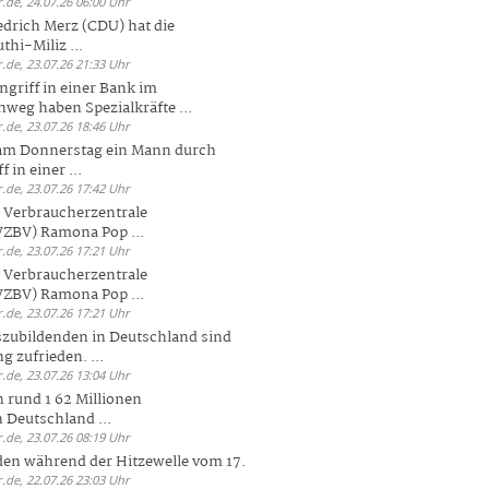
.de, 24.07.26 06:00 Uhr
drich Merz (CDU) hat die
hi-Miliz ...
.de, 23.07.26 21:33 Uhr
griff in einer Bank im
weg haben Spezialkräfte ...
.de, 23.07.26 18:46 Uhr
 am Donnerstag ein Mann durch
 in einer ...
.de, 23.07.26 17:42 Uhr
s Verbraucherzentrale
ZBV) Ramona Pop ...
.de, 23.07.26 17:21 Uhr
s Verbraucherzentrale
ZBV) Ramona Pop ...
.de, 23.07.26 17:21 Uhr
zubildenden in Deutschland sind
g zufrieden. ...
.de, 23.07.26 13:04 Uhr
 rund 1 62 Millionen
n Deutschland ...
.de, 23.07.26 08:19 Uhr
den während der Hitzewelle vom 17.
.de, 22.07.26 23:03 Uhr