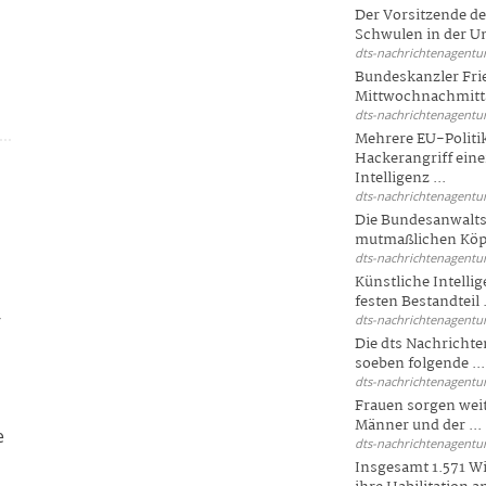
Der Vorsitzende d
Schwulen in der Un
dts-nachrichtenagentur
Bundeskanzler Fri
Mittwochnachmitta
dts-nachrichtenagentur
Mehrere EU-Politi
Hackerangriff ein
Intelligenz ...
dts-nachrichtenagentur
Die Bundesanwalts
mutmaßlichen Köpfe
dts-nachrichtenagentur
Künstliche Intellig
festen Bestandteil .
-
dts-nachrichtenagentur
Die dts Nachrichten
soeben folgende ...
dts-nachrichtenagentur
Frauen sorgen weite
Männer und der ...
e
dts-nachrichtenagentur
Insgesamt 1.571 Wi