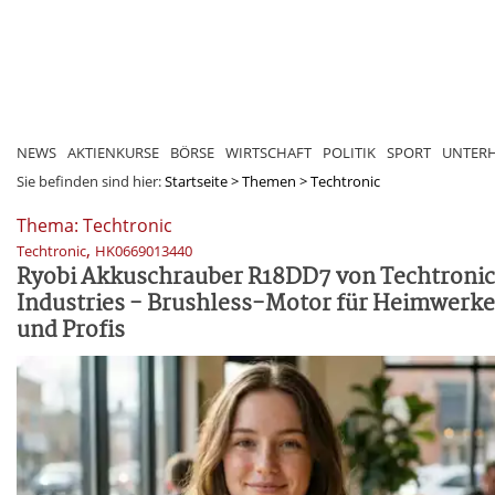
NEWS
AKTIENKURSE
BÖRSE
WIRTSCHAFT
POLITIK
SPORT
UNTER
Sie befinden sind hier:
Startseite
>
Themen
>
Techtronic
Thema: Techtronic
,
Techtronic
HK0669013440
Ryobi Akkuschrauber R18DD7 von Techtronic
Industries - Brushless-Motor für Heimwerke
und Profis