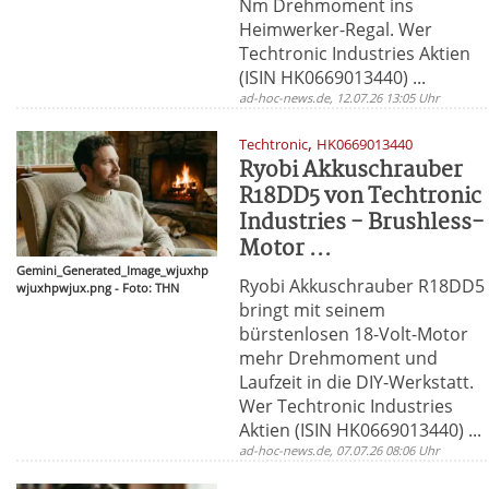
Nm Drehmoment ins
Heimwerker-Regal. Wer
Techtronic Industries Aktien
(ISIN HK0669013440) ...
ad-hoc-news.de, 12.07.26 13:05 Uhr
,
Techtronic
HK0669013440
Ryobi Akkuschrauber
R18DD5 von Techtronic
Industries - Brushless-
Motor ...
Gemini_Generated_Image_wjuxhp
Ryobi Akkuschrauber R18DD5
wjuxhpwjux.png - Foto: THN
bringt mit seinem
bürstenlosen 18-Volt-Motor
mehr Drehmoment und
Laufzeit in die DIY-Werkstatt.
Wer Techtronic Industries
Aktien (ISIN HK0669013440) ...
ad-hoc-news.de, 07.07.26 08:06 Uhr