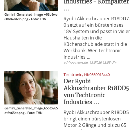
Industries - Kompakter
...
Gemini_Generated_Image_v68b8wv
Ryobi Akkuschrauber R18DD7
68b8wv68b.png - Foto: THN
0 setzt auf ein bürstenloses
18V-System und passt in viele
Haushalten in die
Küchenschublade statt in die
Werkbank. Wer Techtronic
Industries ...
ad-hoc-news.de, 13.07.26 12:08 Uhr
,
Techtronic
HK0669013440
Der Ryobi
Akkuschrauber R18DD5
von Techtronic
Industries ...
Gemini_Generated_Image_65ot5v65
Ryobi Akkuschrauber R18DD5
ot5v65ot.png - Foto: THN
bringt einen bürstenlosen
Motor 2 Gänge und bis zu 65