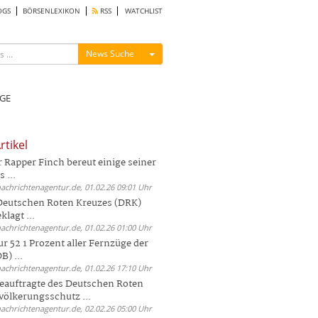
OGS
BÖRSENLEXIKON
RSS
WATCHLIST
Menü ein-/ausblenden
News Suche
GE
rtikel
Rapper Finch bereut einige seiner
 ...
nachrichtenagentur.de, 01.02.26 09:01 Uhr
 Deutschen Roten Kreuzes (DRK)
lagt ...
nachrichtenagentur.de, 01.02.26 01:00 Uhr
r 52 1 Prozent aller Fernzüge der
) ...
nachrichtenagentur.de, 01.02.26 17:10 Uhr
auftragte des Deutschen Roten
völkerungsschutz ...
nachrichtenagentur.de, 02.02.26 05:00 Uhr