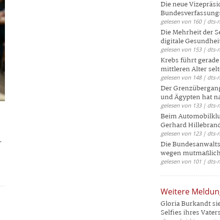
Die neue Vizepräsi
Bundesverfassungs
gelesen von 160 | dts-
Die Mehrheit der S
digitale Gesundhei
gelesen von 153 | dts-
Krebs führt gerad
mittleren Alter selt
gelesen von 148 | dts-
Der Grenzübergang
und Ägypten hat na
gelesen von 133 | dts-
Beim Automobilklu
Gerhard Hillebrand
gelesen von 123 | dts-
-
Die Bundesanwalts
wegen mutmaßliche
gelesen von 101 | dts-
Weitere Meldu
Gloria Burkandt si
Selfies ihres Vaters 