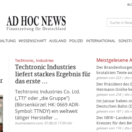
BL
HALTUNG
WISSENSCHAFT
AUSLAND
POLIZEI
INTERNATIONAL
SONSTI
,
Meistgelesene A
Techtronic
Industries
Techtronic Industries
Der Brandenburger 
liefert starkes Ergebnis für
brutalsten Texte aus
gelesen von 223 | dts-
r
das erste ...
Der Präsident des
Hermann Gröhe bek
Techtronic Industries Co. Ltd.
gelesen von 218 | dts-
(„TTI” oder „die Gruppe”)
Im Januar haben nu
(Börsenkürzel: HK: 0669 ADR-
Deutschen Bahn (DB
Symbol: TTNDY) ein weltweit
gelesen von 187 | dts-
tätiger Hersteller ...
Der NRW-Landesbe
Kreuzes für den Be
businesswire.com, 07.08.25 17:59 Uhr
gelesen von 174 | dts-