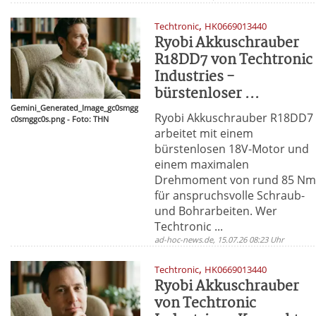
,
Techtronic
HK0669013440
Ryobi Akkuschrauber
R18DD7 von Techtronic
Industries -
bürstenloser ...
Gemini_Generated_Image_gc0smgg
Ryobi Akkuschrauber R18DD7
c0smggc0s.png - Foto: THN
arbeitet mit einem
bürstenlosen 18V-Motor und
einem maximalen
Drehmoment von rund 85 N
für anspruchsvolle Schraub-
und Bohrarbeiten. Wer
Techtronic ...
ad-hoc-news.de, 15.07.26 08:23 Uhr
,
Techtronic
HK0669013440
Ryobi Akkuschrauber
von Techtronic