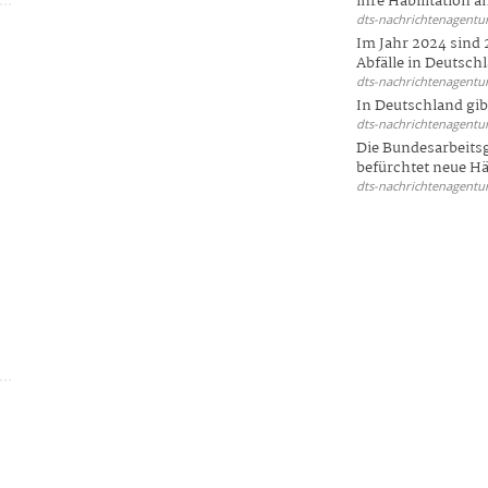
ihre Habilitation an
dts-nachrichtenagentur
Im Jahr 2024 sind 
Abfälle in Deutschl
dts-nachrichtenagentur
In Deutschland gi
dts-nachrichtenagentur
Die Bundesarbeit
befürchtet neue Här
dts-nachrichtenagentur
m