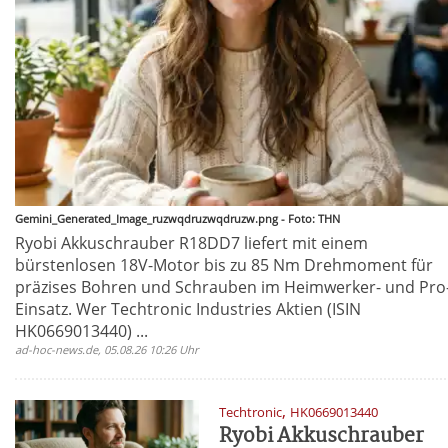
Gemini_Generated_Image_ruzwqdruzwqdruzw.png - Foto: THN
Ryobi Akkuschrauber R18DD7 liefert mit einem
bürstenlosen 18V-Motor bis zu 85 Nm Drehmoment für
präzises Bohren und Schrauben im Heimwerker- und Pro
Einsatz. Wer Techtronic Industries Aktien (ISIN
HK0669013440) ...
ad-hoc-news.de, 05.08.26 10:26 Uhr
,
Techtronic
HK0669013440
Ryobi Akkuschrauber