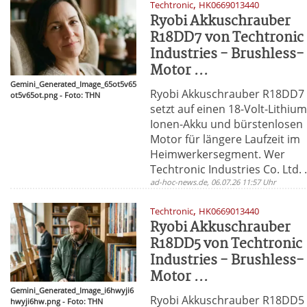
,
Techtronic
HK0669013440
Ryobi Akkuschrauber
R18DD7 von Techtronic
Industries - Brushless-
Motor ...
Gemini_Generated_Image_65ot5v65
Ryobi Akkuschrauber R18DD7
ot5v65ot.png - Foto: THN
setzt auf einen 18-Volt-Lithium
Ionen-Akku und bürstenlosen
Motor für längere Laufzeit im
Heimwerkersegment. Wer
Techtronic Industries Co. Ltd. .
ad-hoc-news.de, 06.07.26 11:57 Uhr
,
Techtronic
HK0669013440
Ryobi Akkuschrauber
R18DD5 von Techtronic
Industries - Brushless-
Motor ...
Gemini_Generated_Image_i6hwyji6
Ryobi Akkuschrauber R18DD5
hwyji6hw.png - Foto: THN