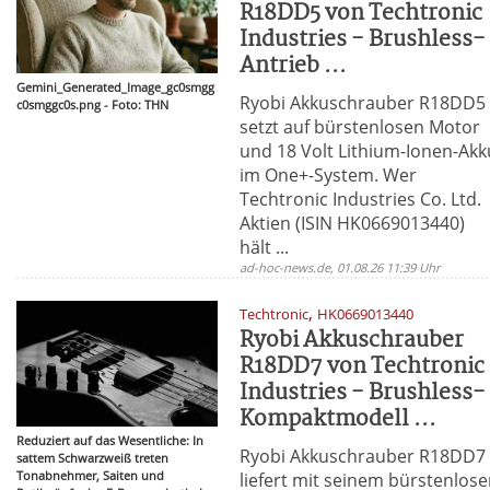
R18DD5 von Techtronic
Industries - Brushless-
Antrieb ...
Gemini_Generated_Image_gc0smgg
Ryobi Akkuschrauber R18DD5
c0smggc0s.png - Foto: THN
setzt auf bürstenlosen Motor
und 18 Volt Lithium-Ionen-Akk
im One+-System. Wer
Techtronic Industries Co. Ltd.
Aktien (ISIN HK0669013440)
hält ...
ad-hoc-news.de, 01.08.26 11:39 Uhr
,
Techtronic
HK0669013440
Ryobi Akkuschrauber
R18DD7 von Techtronic
Industries - Brushless-
Kompaktmodell ...
Reduziert auf das Wesentliche: In
Ryobi Akkuschrauber R18DD7
sattem Schwarzweiß treten
Tonabnehmer, Saiten und
liefert mit seinem bürstenlos