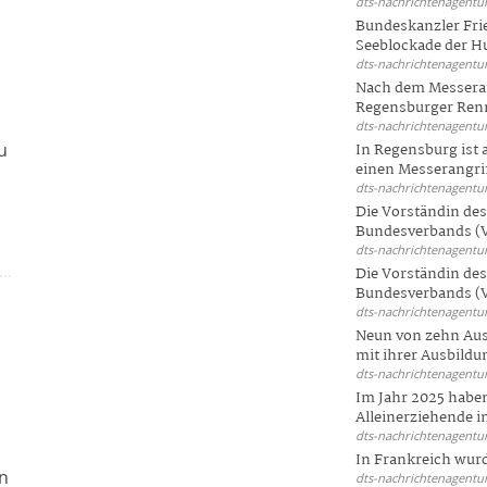
dts-nachrichtenagentur
Bundeskanzler Frie
Seeblockade der Hut
dts-nachrichtenagentur
Nach dem Messeran
Regensburger Renn
dts-nachrichtenagentur
u
In Regensburg ist
einen Messerangriff
dts-nachrichtenagentur
Die Vorständin de
Bundesverbands (V
dts-nachrichtenagentur
Die Vorständin de
Bundesverbands (V
dts-nachrichtenagentur
Neun von zehn Aus
mit ihrer Ausbildun
dts-nachrichtenagentur
Im Jahr 2025 haben
Alleinerziehende i
dts-nachrichtenagentur
In Frankreich wur
en
dts-nachrichtenagentur