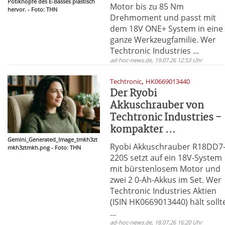
Potiknöpfe des E-Basses plastisch
Motor bis zu 85 Nm
hervor. - Foto: THN
Drehmoment und passt mit
dem 18V ONE+ System in eine
ganze Werkzeugfamilie. Wer
Techtronic Industries ...
ad-hoc-news.de, 19.07.26 12:53 Uhr
,
Techtronic
HK0669013440
Der Ryobi
Akkuschrauber von
Techtronic Industries -
kompakter ...
Gemini_Generated_Image_tmkh3zt
Ryobi Akkuschrauber R18DD7
mkh3ztmkh.png - Foto: THN
220S setzt auf ein 18V-System
mit bürstenlosem Motor und
zwei 2 0-Ah-Akkus im Set. Wer
Techtronic Industries Aktien
(ISIN HK0669013440) hält sollt
...
ad-hoc-news.de, 18.07.26 16:20 Uhr