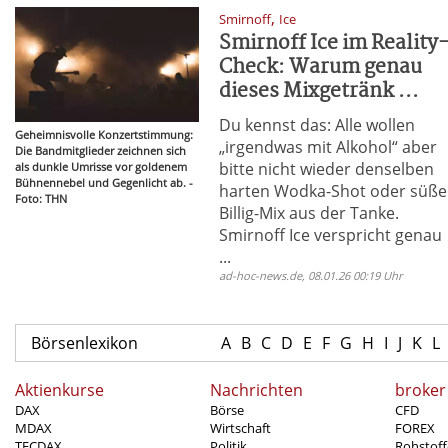
,
Smirnoff
Ice
Smirnoff Ice im Reality
Check: Warum genau
dieses Mixgetränk ...
Du kennst das: Alle wollen
Geheimnisvolle Konzertstimmung:
„irgendwas mit Alkohol“ aber
Die Bandmitglieder zeichnen sich
bitte nicht wieder denselben
als dunkle Umrisse vor goldenem
Bühnennebel und Gegenlicht ab. -
harten Wodka-Shot oder süß
Foto: THN
Billig-Mix aus der Tanke.
Smirnoff Ice verspricht genau
...
ad-hoc-news.de, 08.01.26 00:19 Uhr
Börsenlexikon
A
B
C
D
E
F
G
H
I
J
K
L
Aktienkurse
Nachrichten
broker
DAX
Börse
CFD
MDAX
Wirtschaft
FOREX
TECDAX
Politik
Rohstoff