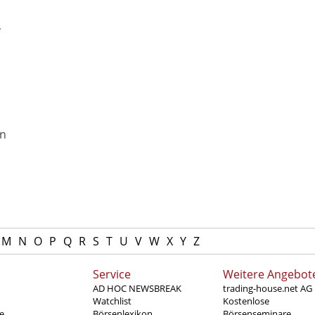
-
en
M
N
O
P
Q
R
S
T
U
V
W
X
Y
Z
Service
Weitere Angebot
AD HOC NEWSBREAK
trading-house.net AG
Watchlist
Kostenlose
e
Börsenlexikon
Börsenseminare