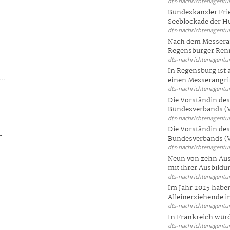
dts-nachrichtenagentur
Bundeskanzler Frie
Seeblockade der Hut
dts-nachrichtenagentur
Nach dem Messeran
Regensburger Renn
dts-nachrichtenagentur
In Regensburg ist
einen Messerangriff
dts-nachrichtenagentur
Die Vorständin de
Bundesverbands (V
dts-nachrichtenagentur
Die Vorständin de
.
Bundesverbands (V
dts-nachrichtenagentur
Neun von zehn Aus
mit ihrer Ausbildun
dts-nachrichtenagentur
Im Jahr 2025 haben
Alleinerziehende i
dts-nachrichtenagentur
In Frankreich wur
dts-nachrichtenagentur