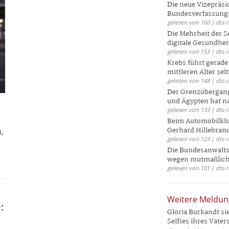
Die neue Vizepräsi
Bundesverfassungs
gelesen von 160 | dts-
Die Mehrheit der S
digitale Gesundhei
gelesen von 153 | dts-
Krebs führt gerad
mittleren Alter selt
gelesen von 148 | dts-
Der Grenzübergang
und Ägypten hat na
gelesen von 133 | dts-
Beim Automobilklu
Gerhard Hillebrand
,
gelesen von 123 | dts-
Die Bundesanwalts
wegen mutmaßliche
gelesen von 101 | dts-
Weitere Meldu
:
Gloria Burkandt si
Selfies ihres Vaters 