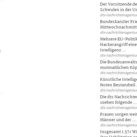
Der Vorsitzende d
Schwulen in der Un
dts-nachrichtenagentur
Bundeskanzler Fri
Mittwochnachmitta
dts-nachrichtenagentur
Mehrere EU-Politi
Hackerangriff ein
Intelligenz ...
e
dts-nachrichtenagentur
Die Bundesanwalts
mutmaßlichen Köpfe
dts-nachrichtenagentur
Künstliche Intellig
festen Bestandteil .
dts-nachrichtenagentur
Die dts Nachrichten
soeben folgende ...
dts-nachrichtenagentur
Frauen sorgen weite
Männer und der ...
dts-nachrichtenagentur
Insgesamt 1.571 Wi