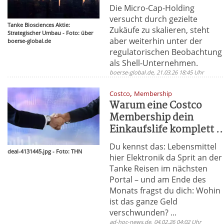
Die Micro-Cap-Holding
versucht durch gezielte
Tanke Biosciences Aktie:
Zukäufe zu skalieren, steht
Strategischer Umbau - Foto: über
aber weiterhin unter der
boerse-global.de
regulatorischen Beobachtung
als Shell-Unternehmen.
boerse-global.de, 21.03.26 18:45 Uhr
,
Costco
Membership
Warum eine Costco
Membership dein
Einkaufslife komplett ..
Du kennst das: Lebensmittel
deal-4131445.jpg - Foto: THN
hier Elektronik da Sprit an der
Tanke Reisen im nächsten
Portal – und am Ende des
Monats fragst du dich: Wohin
ist das ganze Geld
verschwunden? ...
ad-hoc-news.de, 04.02.26 04:02 Uhr