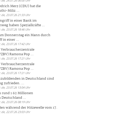
.de, 24.07.26 06:00 Uhr
drich Merz (CDU) hat die
hi-Miliz ...
.de, 23.07.26 21:33 Uhr
griff in einer Bank im
weg haben Spezialkräfte ...
.de, 23.07.26 18:46 Uhr
 am Donnerstag ein Mann durch
 in einer ...
.de, 23.07.26 17:42 Uhr
s Verbraucherzentrale
ZBV) Ramona Pop ...
.de, 23.07.26 17:21 Uhr
s Verbraucherzentrale
ZBV) Ramona Pop ...
.de, 23.07.26 17:21 Uhr
zubildenden in Deutschland sind
g zufrieden. ...
.de, 23.07.26 13:04 Uhr
 rund 1 62 Millionen
n Deutschland ...
.de, 23.07.26 08:19 Uhr
den während der Hitzewelle vom 17.
.de, 22.07.26 23:03 Uhr