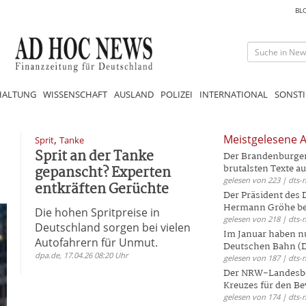
BL
HALTUNG
WISSENSCHAFT
AUSLAND
POLIZEI
INTERNATIONAL
SONSTI
,
Meistgelesene A
Sprit
Tanke
Sprit an der Tanke
Der Brandenburger 
gepanscht? Experten
brutalsten Texte aus
gelesen von 223 | dts-
entkräften Gerüchte
Der Präsident des
Hermann Gröhe bek
Die hohen Spritpreise in
gelesen von 218 | dts-
Deutschland sorgen bei vielen
Im Januar haben nu
Autofahrern für Unmut.
Deutschen Bahn (DB
dpa.de, 17.04.26 08:20 Uhr
gelesen von 187 | dts-
Der NRW-Landesbe
Kreuzes für den Be
gelesen von 174 | dts-