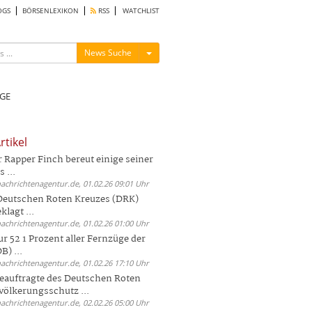
OGS
BÖRSENLEXIKON
RSS
WATCHLIST
Menü ein-/ausblenden
News Suche
GE
rtikel
Rapper Finch bereut einige seiner
 ...
nachrichtenagentur.de, 01.02.26 09:01 Uhr
 Deutschen Roten Kreuzes (DRK)
lagt ...
nachrichtenagentur.de, 01.02.26 01:00 Uhr
r 52 1 Prozent aller Fernzüge der
) ...
nachrichtenagentur.de, 01.02.26 17:10 Uhr
auftragte des Deutschen Roten
völkerungsschutz ...
nachrichtenagentur.de, 02.02.26 05:00 Uhr