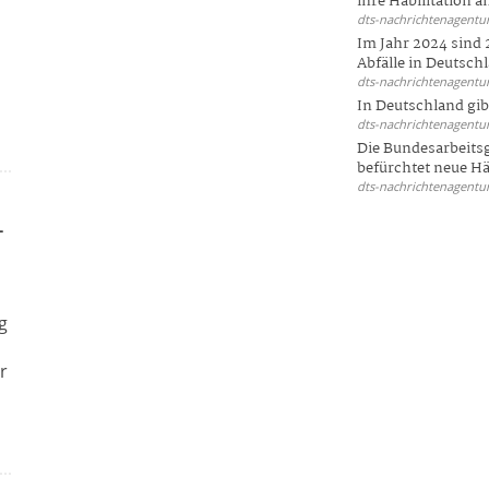
ihre Habilitation an
dts-nachrichtenagentur
Im Jahr 2024 sind 
Abfälle in Deutschl
dts-nachrichtenagentur
In Deutschland gi
dts-nachrichtenagentur
Die Bundesarbeit
befürchtet neue Här
dts-nachrichtenagentur
-
ag
r