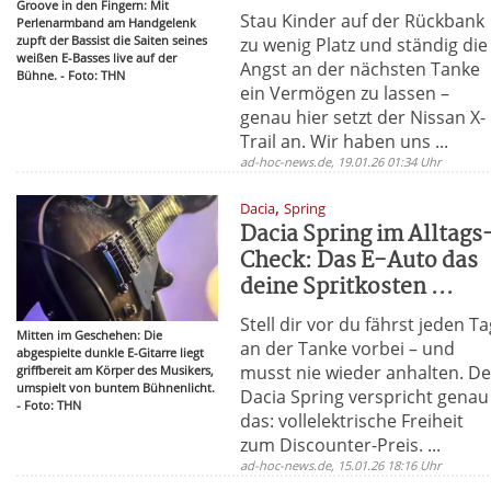
Groove in den Fingern: Mit
Stau Kinder auf der Rückbank
Perlenarmband am Handgelenk
zupft der Bassist die Saiten seines
zu wenig Platz und ständig die
weißen E-Basses live auf der
Angst an der nächsten Tanke
Bühne. - Foto: THN
ein Vermögen zu lassen –
genau hier setzt der Nissan X-
Trail an. Wir haben uns ...
ad-hoc-news.de, 19.01.26 01:34 Uhr
,
Dacia
Spring
Dacia Spring im Alltags
Check: Das E-Auto das
deine Spritkosten ...
Stell dir vor du fährst jeden T
Mitten im Geschehen: Die
an der Tanke vorbei – und
abgespielte dunkle E-Gitarre liegt
musst nie wieder anhalten. De
griffbereit am Körper des Musikers,
umspielt von buntem Bühnenlicht.
Dacia Spring verspricht genau
- Foto: THN
das: vollelektrische Freiheit
zum Discounter-Preis. ...
ad-hoc-news.de, 15.01.26 18:16 Uhr