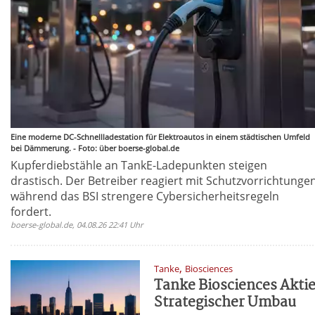
Eine moderne DC-Schnellladestation für Elektroautos in einem städtischen Umfeld
bei Dämmerung. - Foto: über boerse-global.de
Kupferdiebstähle an TankE-Ladepunkten steigen
drastisch. Der Betreiber reagiert mit Schutzvorrichtungen
während das BSI strengere Cybersicherheitsregeln
fordert.
boerse-global.de, 04.08.26 22:41 Uhr
,
Tanke
Biosciences
Tanke Biosciences Aktie
Strategischer Umbau