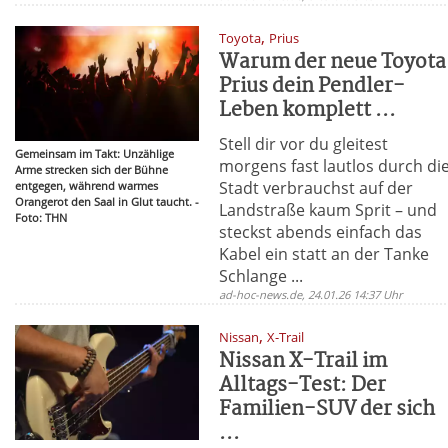
,
Toyota
Prius
Warum der neue Toyota
Prius dein Pendler-
Leben komplett ...
Stell dir vor du gleitest
Gemeinsam im Takt: Unzählige
morgens fast lautlos durch di
Arme strecken sich der Bühne
Stadt verbrauchst auf der
entgegen, während warmes
Orangerot den Saal in Glut taucht. -
Landstraße kaum Sprit – und
Foto: THN
steckst abends einfach das
Kabel ein statt an der Tanke
Schlange ...
ad-hoc-news.de, 24.01.26 14:37 Uhr
,
Nissan
X-Trail
Nissan X-Trail im
Alltags-Test: Der
Familien-SUV der sich
...