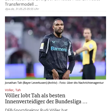
Transfermodell ...
dpa.de, 31.05.25 05:55 Uhr
Jonathan Tah (Bayer Leverkusen) (Archiv) - Foto: über dts Nachrichtenagentur
,
Völler
Tah
Völler lobt Tah als besten
Innenverteidiger der Bundesliga ...
DFB-Sportdirektor Rudi Völler hat