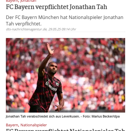
,
Bayern
Jonathan
FC Bayern verpflichtet Jonathan Tah
Der FC Bayern München hat Nationalspieler Jonathan
Tah verpflichtet.
dts-nachrichtenagentur.de, 29.05.25 09:14 Uhr
Jonathan Tah verabschiedet sich aus Leverkusen. - Foto: Marius Becker/dpa
,
Bayern
Nationalspieler