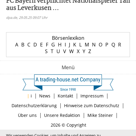
FC Bayern verpflichtet Nationalspieler Tah
aus Leverkusen ...
dpa.de, 29.05.25 09:07 Uhr
Börsenlexikon
A
B
C
D
E
F
G
H
I
J
K
L
M
N
O
P
Q
R
S
T
U
V
W
X
Y
Z
Menü
|
|
|
|
|
i
News
Kontakt
Impressum
|
|
Datenschutzerklärung
Hinweise zum Datenschutz
|
|
|
Über uns
Unsere Redaktion
Mike Steiner
2026 © Copyright
Wir verwenden Cookies, um Inhalte und Anzeigen zu