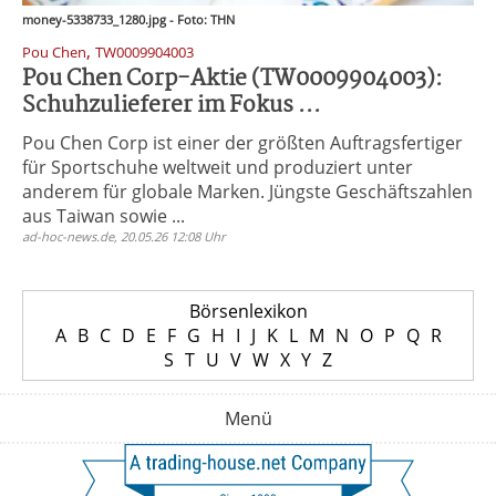
money-5338733_1280.jpg - Foto: THN
,
Pou Chen
TW0009904003
Pou Chen Corp-Aktie (TW0009904003):
Schuhzulieferer im Fokus ...
Pou Chen Corp ist einer der größten Auftragsfertiger
für Sportschuhe weltweit und produziert unter
anderem für globale Marken. Jüngste Geschäftszahlen
aus Taiwan sowie ...
ad-hoc-news.de, 20.05.26 12:08 Uhr
Börsenlexikon
A
B
C
D
E
F
G
H
I
J
K
L
M
N
O
P
Q
R
S
T
U
V
W
X
Y
Z
Menü