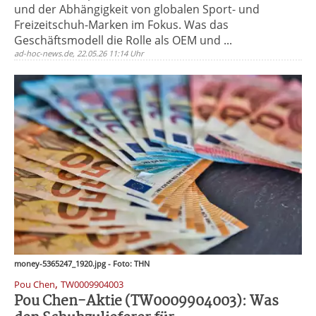
und der Abhängigkeit von globalen Sport- und
Freizeitschuh-Marken im Fokus. Was das
Geschäftsmodell die Rolle als OEM und ...
ad-hoc-news.de, 22.05.26 11:14 Uhr
money-5365247_1920.jpg - Foto: THN
,
Pou Chen
TW0009904003
Pou Chen-Aktie (TW0009904003): Was