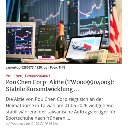
gamestop-6286878_1920.jpg - Foto: THN
,
Pou Chen
TW0009904003
Pou Chen Corp-Aktie (TW0009904003):
Stabile Kursentwicklung ...
Die Aktie von Pou Chen Corp zeigt sich an der
Heimatbörse in Taiwan am 01.06.2026 weitgehend
stabil während der taiwanische Auftragsfertiger für
Sportschuhe nach früheren ...
ad-hoc-news.de, 01.06.26 16:18 Uhr