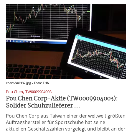
chart-840332.jpg - Foto: THN
,
Pou Chen
TW0009904003
Pou Chen Corp-Aktie (TW0009904003):
Solider Schuhzulieferer ...
Pou Chen Corp aus Taiwan einer der weltweit größten
Auftragshersteller für Sportschuhe hat seine
aktuellen Geschäftszahlen vorgelegt und bleibt an der