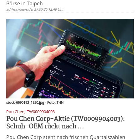
Börse in Taipeh ...
ad-hoc-news.de, 27.05.26 12:49 Uhr
stock-6690192_1920.jpg - Foto: THN
,
Pou Chen
TW0009904003
Pou Chen Corp-Aktie (TW0009904003):
Schuh-OEM rückt nach ...
Pou Chen Corp steht nach frischen Quartalszahlen