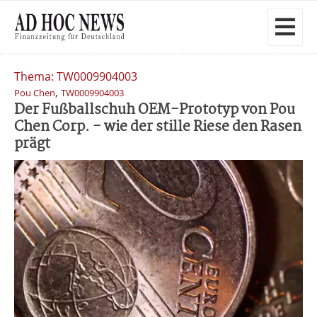
Thema: TW0009904003
,
Pou Chen
TW0009904003
Der Fußballschuh OEM-Prototyp von Pou
Chen Corp. - wie der stille Riese den Rasen
prägt