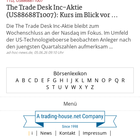
,
TTD
US88688T1007
The Trade Desk Inc-Aktie
(US88688T1007): Kurs im Blick vor ...
Die The Trade Desk Inc-Aktie bleibt zum
Wochenschluss an der Nasdaq im Fokus. Im Umfeld
der US-Technologieboerse beobachten Anleger nach
den juengsten Quartalszahlen aufmerksam ...
ad-hoc-news.de, 05.06.26 09:10 Uhr
Börsenlexikon
A
B
C
D
E
F
G
H
I
J
K
L
M
N
O
P
Q
R
S
T
U
V
W
X
Y
Z
Menü
|
|
|
|
|
i
News
Kontakt
Impressum