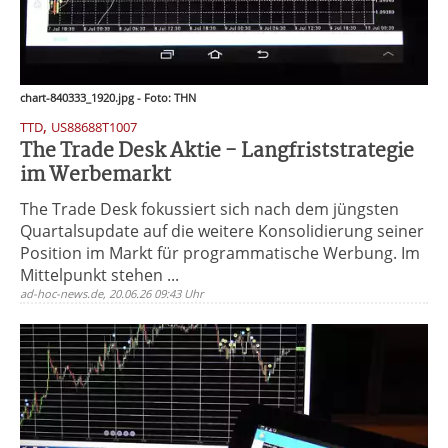
chart-840333_1920.jpg - Foto: THN
,
TTD
US88688T1007
The Trade Desk Aktie - Langfriststrategie
im Werbemarkt
The Trade Desk fokussiert sich nach dem jüngsten
Quartalsupdate auf die weitere Konsolidierung seiner
Position im Markt für programmatische Werbung. Im
Mittelpunkt stehen ...
ad-hoc-news.de, 20.06.26 09:43 Uhr