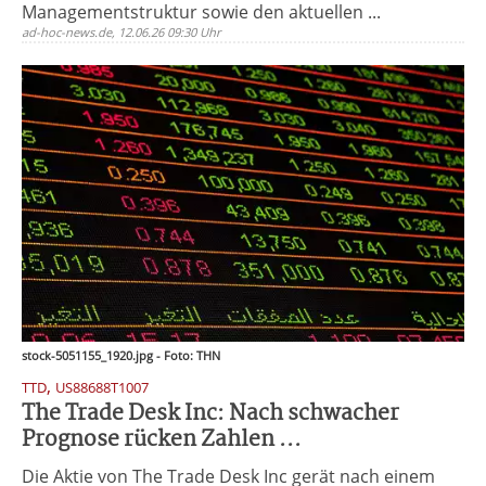
Managementstruktur sowie den aktuellen ...
ad-hoc-news.de, 12.06.26 09:30 Uhr
stock-5051155_1920.jpg - Foto: THN
,
TTD
US88688T1007
The Trade Desk Inc: Nach schwacher
Prognose rücken Zahlen ...
Die Aktie von The Trade Desk Inc gerät nach einem