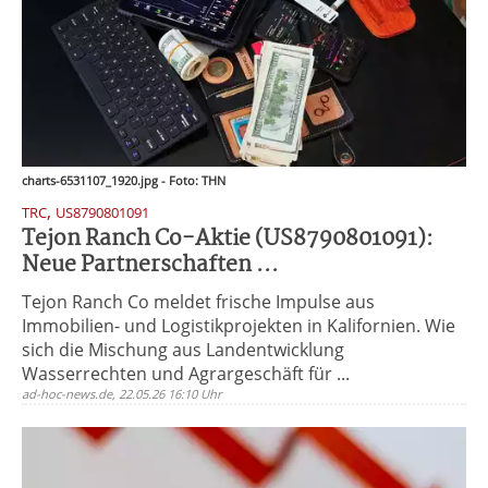
charts-6531107_1920.jpg - Foto: THN
,
TRC
US8790801091
Tejon Ranch Co-Aktie (US8790801091):
Neue Partnerschaften ...
Tejon Ranch Co meldet frische Impulse aus
Immobilien- und Logistikprojekten in Kalifornien. Wie
sich die Mischung aus Landentwicklung
Wasserrechten und Agrargeschäft für ...
ad-hoc-news.de, 22.05.26 16:10 Uhr