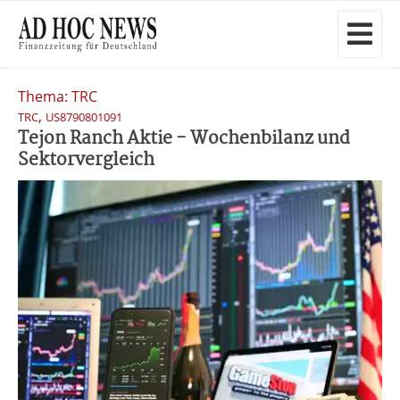
Thema: TRC
,
TRC
US8790801091
Tejon Ranch Aktie - Wochenbilanz und
Sektorvergleich