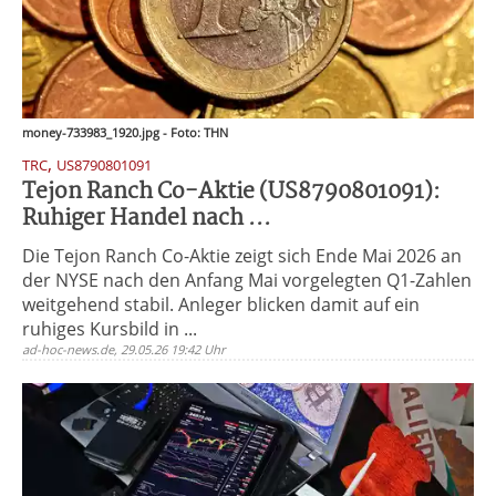
money-733983_1920.jpg - Foto: THN
,
TRC
US8790801091
Tejon Ranch Co-Aktie (US8790801091):
Ruhiger Handel nach ...
Die Tejon Ranch Co-Aktie zeigt sich Ende Mai 2026 an
der NYSE nach den Anfang Mai vorgelegten Q1-Zahlen
weitgehend stabil. Anleger blicken damit auf ein
ruhiges Kursbild in ...
ad-hoc-news.de, 29.05.26 19:42 Uhr