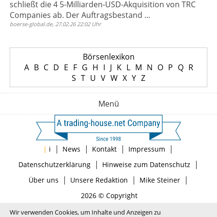
schließt die 4 5-Milliarden-USD-Akquisition von TRC
Companies ab. Der Auftragsbestand ...
boerse-global.de, 27.02.26 22:02 Uhr
Börsenlexikon
A
B
C
D
E
F
G
H
I
J
K
L
M
N
O
P
Q
R
S
T
U
V
W
X
Y
Z
Menü
|
|
|
|
|
i
News
Kontakt
Impressum
|
|
Datenschutzerklärung
Hinweise zum Datenschutz
|
|
|
Über uns
Unsere Redaktion
Mike Steiner
2026 © Copyright
Wir verwenden Cookies, um Inhalte und Anzeigen zu