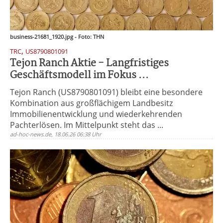
business-21681_1920.jpg - Foto: THN
,
TRC
US8790801091
Tejon Ranch Aktie - Langfristiges
Geschäftsmodell im Fokus ...
Tejon Ranch (US8790801091) bleibt eine besondere
Kombination aus großflächigem Landbesitz
Immobilienentwicklung und wiederkehrenden
Pachterlösen. Im Mittelpunkt steht das ...
ad-hoc-news.de, 18.06.26 06:38 Uhr