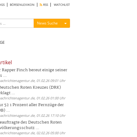
OGS
BÖRSENLEXIKON
RSS
WATCHLIST
Menü ein-/ausblenden
News Suche
GE
rtikel
Rapper Finch bereut einige seiner
 ...
nachrichtenagentur.de, 01.02.26 09:01 Uhr
 Deutschen Roten Kreuzes (DRK)
lagt ...
nachrichtenagentur.de, 01.02.26 01:00 Uhr
r 52 1 Prozent aller Fernzüge der
) ...
nachrichtenagentur.de, 01.02.26 17:10 Uhr
auftragte des Deutschen Roten
völkerungsschutz ...
nachrichtenagentur.de, 02.02.26 05:00 Uhr