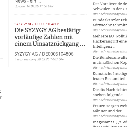
News - ein ...
Der Vorsitzende d
dpa.de, 10.04.26 11:00 Uhr
Schwulen in der Un
dts-nachrichtenagentur
Bundeskanzler Fri
,
SYZYGY AG
DE0005104806
Mittwochnachmitta
Die SYZYGY AG bestätigt
dts-nachrichtenagentur
vorläufige Zahlen mit
Mehrere EU-Politi
Hackerangriff ein
einem Umsatzrückgang ...
Intelligenz ...
dts-nachrichtenagentur
SYZYGY AG / DE0005104806
Die Bundesanwalts
irw-press.com, 30.03.26 14:07 Uhr
mutmaßlichen Köpfe
dts-nachrichtenagentur
Künstliche Intellig
festen Bestandteil .
dts-nachrichtenagentur
Die dts Nachrichten
t
soeben folgende ...
r
dts-nachrichtenagentur
Frauen sorgen weite
Männer und der ...
dts-nachrichtenagentur
Insgesamt 1.571 Wi