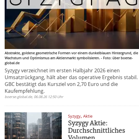
Abstrakte, goldene geometrische Formen vor einem dunkelblauen Hintergrund, die
Wachstum und Optimismus am Aktienmarkt symbolisieren. - Foto: über boerse-
global.de
Syzygy verzeichnet im ersten Halbjahr 2026 einen
Umsatzrückgang, hält aber das operative Ergebnis stabil.
GBC bestätigt das Kursziel von 2,70 Euro und die
Kaufempfehlung.
boerse-global.de, 06.08.26 12:50 Uhr
,
Syzygy
Aktie
Syzygy Aktie:
Durchschnittliches
Volumen