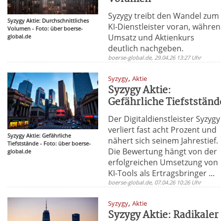
Syzygy treibt den Wandel zum
Syzygy Aktie: Durchschnittliches
KI-Dienstleister voran, währe
Volumen - Foto: über boerse-
Umsatz und Aktienkurs
global.de
deutlich nachgeben.
boerse-global.de, 29.04.26 13:27 Uhr
,
Syzygy
Aktie
Syzygy Aktie:
Gefährliche Tiefstständ
Der Digitaldienstleister Syzygy
verliert fast acht Prozent und
Syzygy Aktie: Gefährliche
nähert sich seinem Jahrestief.
Tiefststände - Foto: über boerse-
Die Bewertung hängt von der
global.de
erfolgreichen Umsetzung von
KI-Tools als Ertragsbringer ...
boerse-global.de, 07.04.26 10:26 Uhr
,
Syzygy
Aktie
Syzygy Aktie: Radikaler