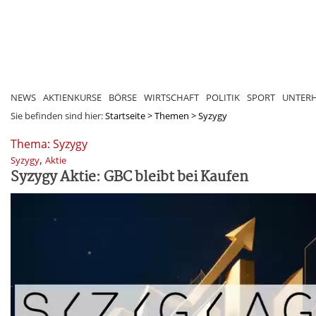
NEWS
AKTIENKURSE
BÖRSE
WIRTSCHAFT
POLITIK
SPORT
UNTER
Sie befinden sind hier:
Startseite
>
Themen
>
Syzygy
Thema: Syzygy
,
Syzygy
Aktie
Syzygy Aktie: GBC bleibt bei Kaufen