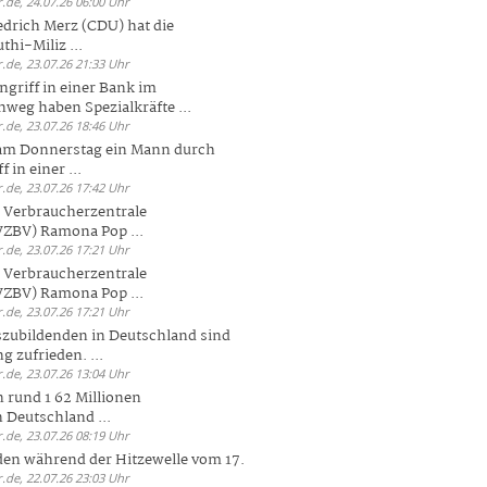
.de, 24.07.26 06:00 Uhr
drich Merz (CDU) hat die
hi-Miliz ...
.de, 23.07.26 21:33 Uhr
griff in einer Bank im
weg haben Spezialkräfte ...
.de, 23.07.26 18:46 Uhr
 am Donnerstag ein Mann durch
 in einer ...
.de, 23.07.26 17:42 Uhr
s Verbraucherzentrale
ZBV) Ramona Pop ...
.de, 23.07.26 17:21 Uhr
s Verbraucherzentrale
ZBV) Ramona Pop ...
.de, 23.07.26 17:21 Uhr
zubildenden in Deutschland sind
g zufrieden. ...
.de, 23.07.26 13:04 Uhr
 rund 1 62 Millionen
n Deutschland ...
.de, 23.07.26 08:19 Uhr
den während der Hitzewelle vom 17.
.de, 22.07.26 23:03 Uhr