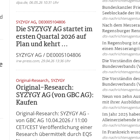
dts-nachrichtenagentur
dpa.de, 06.05.26 10:31 Uhr
Bundeskanzler Frie
Seeblockade der Hut
nd
dts-nachrichtenagentur
,
SYZYGY AG
DE0005104806
Nach dem Messeran
Die SYZYGY AG startet im
Regensburger Renn
ersten Quartal 2026 auf
dts-nachrichtenagentur
Plan und kehrt ...
In Regensburg ist
einen Messerangriff
SYZYGY AG / DE0005104806
dts-nachrichtenagentur
Die Vorständin de
irw-press.com, 29.04.26 13:36 Uhr
e
Bundesverbands (V
dts-nachrichtenagentur
Die Vorständin de
,
Original-Research
SYZYGY
Bundesverbands (V
Original-Research:
dts-nachrichtenagentur
SYZYGY AG (von GBC AG):
Neun von zehn Aus
Kaufen
mit ihrer Ausbildun
dts-nachrichtenagentur
Original-Research: SYZYGY AG -
Im Jahr 2025 haben
von GBC AG 10.04.2026 / 11:00
Alleinerziehende i
dts-nachrichtenagentur
CET/CEST Veröffentlichung einer
In Frankreich wur
Research übermittelt durch EQS
dts-nachrichtenagentur