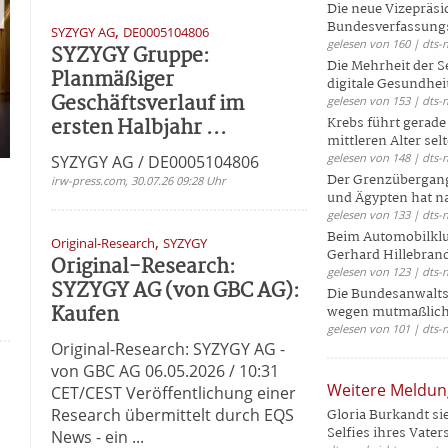
Die neue Vizepräsi
Bundesverfassungs
,
SYZYGY AG
DE0005104806
gelesen von 160 | dts-
SYZYGY Gruppe:
Die Mehrheit der S
Planmäßiger
digitale Gesundhei
Geschäftsverlauf im
gelesen von 153 | dts-
ersten Halbjahr ...
Krebs führt gerad
mittleren Alter selt
gelesen von 148 | dts-
SYZYGY AG / DE0005104806
Der Grenzübergang
irw-press.com, 30.07.26 09:28 Uhr
und Ägypten hat na
gelesen von 133 | dts-
Beim Automobilklu
,
Original-Research
SYZYGY
Gerhard Hillebrand
Original-Research:
gelesen von 123 | dts-
SYZYGY AG (von GBC AG):
Die Bundesanwalts
Kaufen
wegen mutmaßliche
gelesen von 101 | dts-
Original-Research: SYZYGY AG -
von GBC AG 06.05.2026 / 10:31
Weitere Meldu
CET/CEST Veröffentlichung einer
Research übermittelt durch EQS
Gloria Burkandt si
Selfies ihres Vaters 
News - ein ...