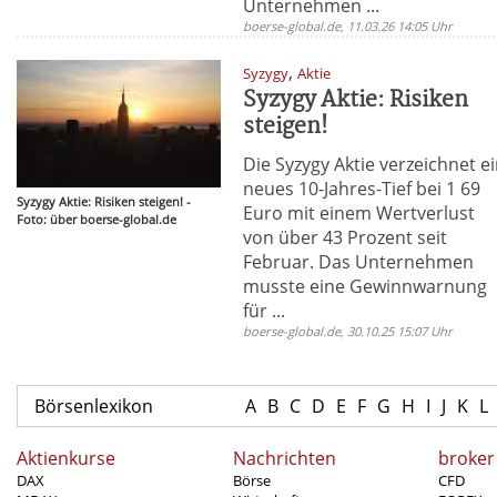
Unternehmen ...
boerse-global.de, 11.03.26 14:05 Uhr
,
Syzygy
Aktie
Syzygy Aktie: Risiken
steigen!
Die Syzygy Aktie verzeichnet e
neues 10-Jahres-Tief bei 1 69
Syzygy Aktie: Risiken steigen! -
Euro mit einem Wertverlust
Foto: über boerse-global.de
von über 43 Prozent seit
Februar. Das Unternehmen
musste eine Gewinnwarnung
für ...
boerse-global.de, 30.10.25 15:07 Uhr
Börsenlexikon
A
B
C
D
E
F
G
H
I
J
K
L
Aktienkurse
Nachrichten
broker
DAX
Börse
CFD