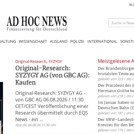
BL
HALTUNG
WISSENSCHAFT
AUSLAND
POLIZEI
INTERNATIONAL
SONSTI
,
Meistgelesene A
Original-Research
SYZYGY
Original-Research:
Der Brandenburger 
SYZYGY AG (von GBC AG):
brutalsten Texte aus
gelesen von 223 | dts-
Kaufen
Der Präsident des
Hermann Gröhe bek
Original-Research: SYZYGY AG -
gelesen von 218 | dts-
von GBC AG 06.08.2026 / 11:30
Im Januar haben nu
CET/CEST Veröffentlichung einer
Deutschen Bahn (DB
Research übermittelt durch EQS
gelesen von 187 | dts-
News - ein ...
Der NRW-Landesbe
Kreuzes für den Be
dpa.de, 06.08.26 11:30 Uhr
gelesen von 174 | dts-