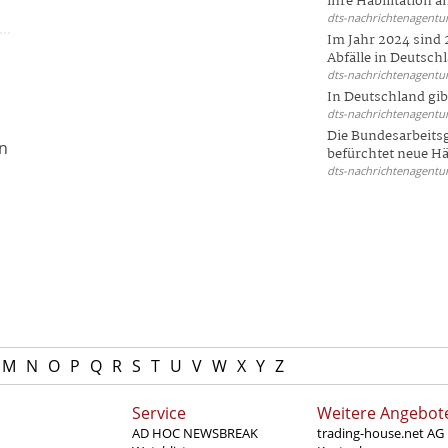
ihre Habilitation an
dts-nachrichtenagentur
Im Jahr 2024 sind 
Abfälle in Deutschl
dts-nachrichtenagentur
In Deutschland gi
dts-nachrichtenagentur
Die Bundesarbeit
in
befürchtet neue Här
dts-nachrichtenagentur
M
N
O
P
Q
R
S
T
U
V
W
X
Y
Z
Service
Weitere Angebot
AD HOC NEWSBREAK
trading-house.net AG