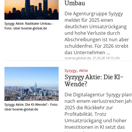
Umbau
Die Agenturgruppe Syzygy
meldet für 2025 einen
Syzygy Aktie: Radikaler Umbau -
deutlichen Umsatzrückgang
Foto: über boerse-global.de
und hohe Verluste durch
Abschreibungen ist nun aber
schuldenfrei. Für 2026 strebt
das Unternehmen ...
boerse-global.de, 31.03.26 14:15 Uhr
,
Syzygy
Aktie
Syzygy Aktie: Die KI-
Wende?
Die Digitalagentur Syzygy plan
nach einem verlustreichen Jah
Syzygy Aktie: Die KI-Wende? - Foto:
2025 die Rückkehr zur
über boerse-global.de
Profitabilität. Trotz
Umsatzrückgang und hoher
Investitionen in KI setzt das