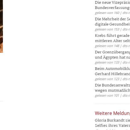
Die neue Vizepräsi
Bundesverfassungs
gelesen von 160 | dts-
Die Mehrheit der S
digitale Gesundhei
gelesen von 153 | dts-
Krebs führt gerad
mittleren Alter selt
gelesen von 148 | dts-
Der Grenzübergang
und Ägypten hat na
gelesen von 133 | dts-
Beim Automobilklu
Gerhard Hillebrand
gelesen von 123 | dts-
Die Bundesanwalts
wegen mutmaßliche
gelesen von 101 | dts-
Weitere Meldu
Gloria Burkandt si
Selfies ihres Vaters 