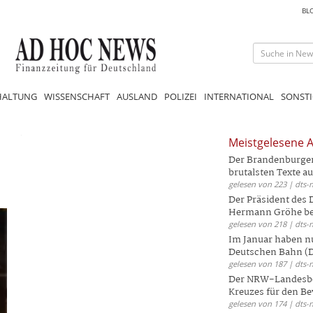
BL
HALTUNG
WISSENSCHAFT
AUSLAND
POLIZEI
INTERNATIONAL
SONSTI
Meistgelesene A
Der Brandenburger 
brutalsten Texte aus
gelesen von 223 | dts-
Der Präsident des
Hermann Gröhe bek
gelesen von 218 | dts-
Im Januar haben nu
Deutschen Bahn (DB
gelesen von 187 | dts-
Der NRW-Landesbe
Kreuzes für den Be
gelesen von 174 | dts-