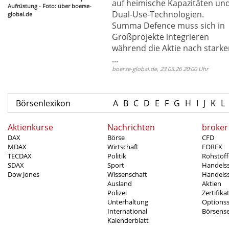
auf heimische Kapazitäten un
Aufrüstung - Foto: über boerse-
Dual-Use-Technologien.
global.de
Summa Defence muss sich in
Großprojekte integrieren
während die Aktie nach stark
...
boerse-global.de, 23.03.26 20:00 Uhr
Börsenlexikon
A
B
C
D
E
F
G
H
I
J
K
L
Aktienkurse
Nachrichten
broker
DAX
Börse
CFD
MDAX
Wirtschaft
FOREX
TECDAX
Politik
Rohstoff
SDAX
Sport
Handels
Dow Jones
Wissenschaft
Handelss
Ausland
Aktien
Polizei
Zertifika
Unterhaltung
Options
International
Börsens
Kalenderblatt