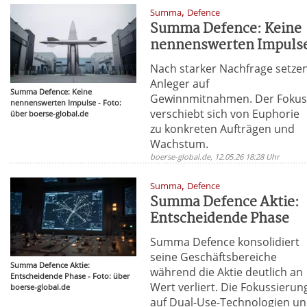
,
Summa
Defence
Summa Defence: Keine
nennenswerten Impuls
Nach starker Nachfrage setze
Anleger auf
Summa Defence: Keine
Gewinnmitnahmen. Der Foku
nennenswerten Impulse - Foto:
verschiebt sich von Euphorie
über boerse-global.de
zu konkreten Aufträgen und
Wachstum.
boerse-global.de, 12.05.26 18:28 Uhr
,
Summa
Defence
Summa Defence Aktie:
Entscheidende Phase
Summa Defence konsolidiert
seine Geschäftsbereiche
Summa Defence Aktie:
während die Aktie deutlich an
Entscheidende Phase - Foto: über
Wert verliert. Die Fokussierun
boerse-global.de
auf Dual-Use-Technologien u