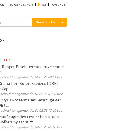
OGS
BÖRSENLEXIKON
RSS
WATCHLIST
Menü ein-/ausblenden
News Suche
GE
rtikel
Rapper Finch bereut einige seiner
 ...
nachrichtenagentur.de, 01.02.26 09:01 Uhr
 Deutschen Roten Kreuzes (DRK)
lagt ...
nachrichtenagentur.de, 01.02.26 01:00 Uhr
r 52 1 Prozent aller Fernzüge der
) ...
nachrichtenagentur.de, 01.02.26 17:10 Uhr
auftragte des Deutschen Roten
völkerungsschutz ...
nachrichtenagentur.de, 02.02.26 05:00 Uhr