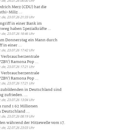
.de, 24.07.26 06:00 Uhr
drich Merz (CDU) hat die
hi-Miliz ...
.de, 23.07.26 21:33 Uhr
griff in einer Bank im
weg haben Spezialkräfte ...
.de, 23.07.26 18:46 Uhr
 am Donnerstag ein Mann durch
 in einer ...
.de, 23.07.26 17:42 Uhr
s Verbraucherzentrale
ZBV) Ramona Pop ...
.de, 23.07.26 17:21 Uhr
s Verbraucherzentrale
ZBV) Ramona Pop ...
.de, 23.07.26 17:21 Uhr
zubildenden in Deutschland sind
g zufrieden. ...
.de, 23.07.26 13:04 Uhr
 rund 1 62 Millionen
n Deutschland ...
.de, 23.07.26 08:19 Uhr
den während der Hitzewelle vom 17.
.de, 22.07.26 23:03 Uhr