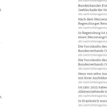
dts-nachrichtenagentur
Bundeskanzler Frie
s
Seeblockade der Hut
dts-nachrichtenagentur
Nach dem Messeran
Regensburger Renn
dts-nachrichtenagentur
In Regensburg ist
einen Messerangriff
dts-nachrichtenagentur
Die Vorständin de
Bundesverbands (V
dts-nachrichtenagentur
Die Vorständin de
Bundesverbands (V
dts-nachrichtenagentur
Neun von zehn Aus
mit ihrer Ausbildun
dts-nachrichtenagentur
Im Jahr 2025 haben
Alleinerziehende i
dts-nachrichtenagentur
n.
In Frankreich wur
dts-nachrichtenagentur