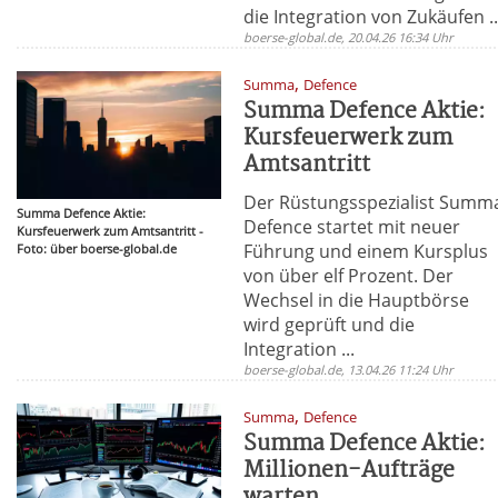
die Integration von Zukäufen ..
boerse-global.de, 20.04.26 16:34 Uhr
,
Summa
Defence
Summa Defence Aktie:
Kursfeuerwerk zum
Amtsantritt
Der Rüstungsspezialist Summ
Summa Defence Aktie:
Defence startet mit neuer
Kursfeuerwerk zum Amtsantritt -
Führung und einem Kursplus
Foto: über boerse-global.de
von über elf Prozent. Der
Wechsel in die Hauptbörse
wird geprüft und die
Integration ...
boerse-global.de, 13.04.26 11:24 Uhr
,
Summa
Defence
Summa Defence Aktie:
Millionen-Aufträge
warten