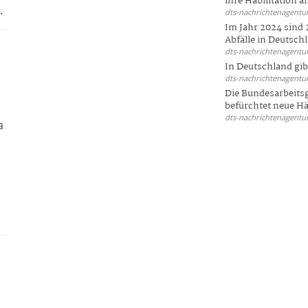
ihre Habilitation an
.
dts-nachrichtenagentur
Im Jahr 2024 sind 
Abfälle in Deutschl
dts-nachrichtenagentur
In Deutschland gi
dts-nachrichtenagentur
Die Bundesarbeit
befürchtet neue Här
dts-nachrichtenagentur
a