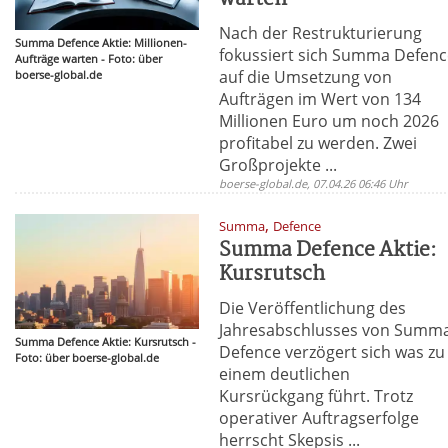
Nach der Restrukturierung
Summa Defence Aktie: Millionen-
fokussiert sich Summa Defen
Aufträge warten - Foto: über
auf die Umsetzung von
boerse-global.de
Aufträgen im Wert von 134
Millionen Euro um noch 2026
profitabel zu werden. Zwei
Großprojekte ...
boerse-global.de, 07.04.26 06:46 Uhr
,
Summa
Defence
Summa Defence Aktie:
Kursrutsch
Die Veröffentlichung des
Jahresabschlusses von Summ
Summa Defence Aktie: Kursrutsch -
Defence verzögert sich was zu
Foto: über boerse-global.de
einem deutlichen
Kursrückgang führt. Trotz
operativer Auftragserfolge
herrscht Skepsis ...