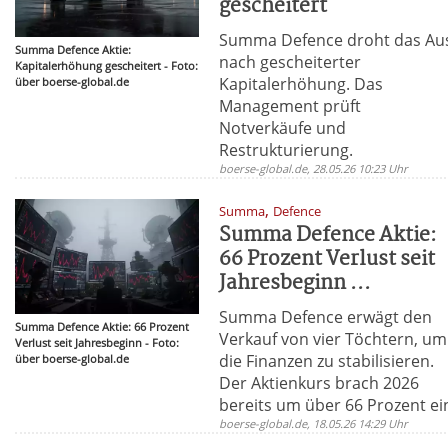
gescheitert
Summa Defence droht das Au
Summa Defence Aktie:
nach gescheiterter
Kapitalerhöhung gescheitert - Foto:
Kapitalerhöhung. Das
über boerse-global.de
Management prüft
Notverkäufe und
Restrukturierung.
boerse-global.de, 28.05.26 10:23 Uhr
,
Summa
Defence
Summa Defence Aktie:
66 Prozent Verlust seit
Jahresbeginn ...
Summa Defence erwägt den
Summa Defence Aktie: 66 Prozent
Verkauf von vier Töchtern, um
Verlust seit Jahresbeginn - Foto:
die Finanzen zu stabilisieren.
über boerse-global.de
Der Aktienkurs brach 2026
bereits um über 66 Prozent ei
boerse-global.de, 18.05.26 14:29 Uhr