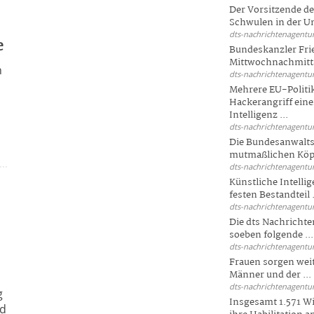
Der Vorsitzende d
Schwulen in der Un
dts-nachrichtenagentur
e
Bundeskanzler Fri
Mittwochnachmitta
n
dts-nachrichtenagentur
Mehrere EU-Politi
s
Hackerangriff ein
Intelligenz ...
dts-nachrichtenagentur
Die Bundesanwalts
mutmaßlichen Köpfe
dts-nachrichtenagentur
Künstliche Intellig
festen Bestandteil .
dts-nachrichtenagentur
Die dts Nachrichten
soeben folgende ...
dts-nachrichtenagentur
Frauen sorgen weite
Männer und der ...
dts-nachrichtenagentur
g
Insgesamt 1.571 Wi
nd