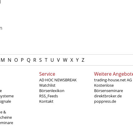
d
en
M
N
O
P
Q
R
S
T
U
V
W
X
Y
Z
Service
Weitere Angebot
AD HOC NEWSBREAK
trading-house.net AG
Watchlist
Kostenlose
e
Börsenlexikon
Börsenseminare
systeme
RSS_Feeds
direktbroker.de
ignale
Kontakt
poppress.de
te &
scheine
eminare