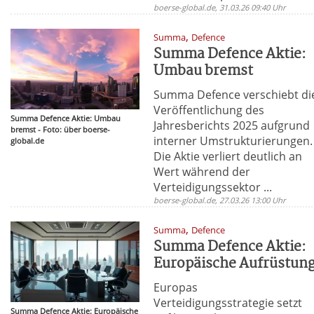
boerse-global.de, 31.03.26 09:40 Uhr
,
Summa
Defence
Summa Defence Aktie:
Umbau bremst
Summa Defence verschiebt di
Veröffentlichung des
Summa Defence Aktie: Umbau
Jahresberichts 2025 aufgrund
bremst - Foto: über boerse-
interner Umstrukturierungen.
global.de
Die Aktie verliert deutlich an
Wert während der
Verteidigungssektor ...
boerse-global.de, 27.03.26 13:00 Uhr
,
Summa
Defence
Summa Defence Aktie:
Europäische Aufrüstun
Europas
Verteidigungsstrategie setzt
Summa Defence Aktie: Europäische