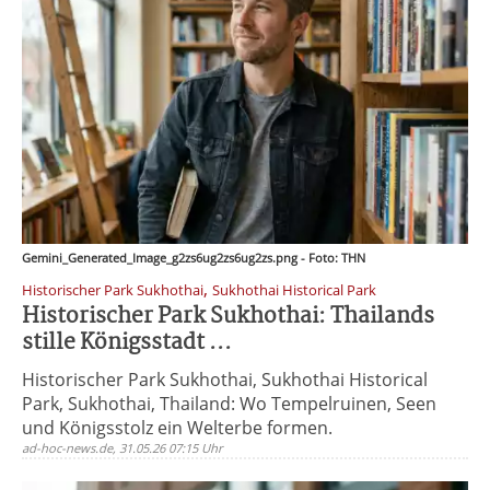
Gemini_Generated_Image_g2zs6ug2zs6ug2zs.png - Foto: THN
,
Historischer Park Sukhothai
Sukhothai Historical Park
Historischer Park Sukhothai: Thailands
stille Königsstadt ...
Historischer Park Sukhothai, Sukhothai Historical
Park, Sukhothai, Thailand: Wo Tempelruinen, Seen
und Königsstolz ein Welterbe formen.
ad-hoc-news.de, 31.05.26 07:15 Uhr