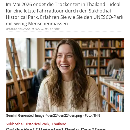
Im Mai 2026 endet die Trockenzeit in Thailand – ideal
für eine letzte Fahrradtour durch den Sukhothai
Historical Park. Erfahren Sie wie Sie den UNESCO-Park
mit wenig Menschenmassen ...
ad-hoc-news.de, 09.05.26 05:17 Uhr
Gemini_Generated_Image_4den224den224den.png - Foto: THN
,
Sukhothai Historical Park
Thailand