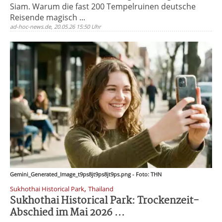
Siam. Warum die fast 200 Tempelruinen deutsche
Reisende magisch ...
ad-hoc-news.de, 20.05.26 15:50 Uhr
Gemini_Generated_Image_t9ps8jt9ps8jt9ps.png - Foto: THN
,
Sukhothai Historical Park
Thailand
Sukhothai Historical Park: Trockenzeit-
Abschied im Mai 2026 ...