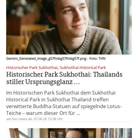
Gemini_Generated_Image_g57fmbg57fmbg57f.png - Foto: THN
,
Historischer Park Sukhothai
Sukhothai Historical Park
Historischer Park Sukhothai: Thailands
stiller Ursprungsglanz ...
Im Historischen Park Sukhothai dem Sukhothai
Historical Park in Sukhothai Thailand treffen
verwitterte Buddha-Statuen auf spiegelnde Lotus-
Teiche – warum dieser Ort für ...
ad-hoc-news.de, 07.06.26 13:38 Uhr