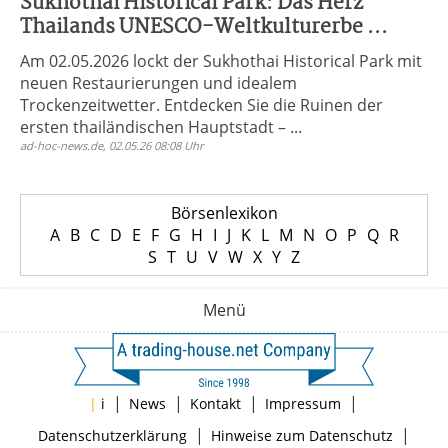
Sukhothai Historical Park: Das Herz
Thailands UNESCO-Weltkulturerbe ...
Am 02.05.2026 lockt der Sukhothai Historical Park mit
neuen Restaurierungen und idealem
Trockenzeitwetter. Entdecken Sie die Ruinen der
ersten thailändischen Hauptstadt – ...
ad-hoc-news.de, 02.05.26 08:08 Uhr
Börsenlexikon
A
B
C
D
E
F
G
H
I
J
K
L
M
N
O
P
Q
R
S
T
U
V
W
X
Y
Z
Menü
|
|
|
|
|
i
News
Kontakt
Impressum
|
|
Datenschutzerklärung
Hinweise zum Datenschutz