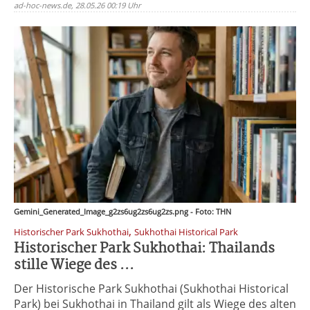
ad-hoc-news.de, 28.05.26 00:19 Uhr
Gemini_Generated_Image_g2zs6ug2zs6ug2zs.png - Foto: THN
,
Historischer Park Sukhothai
Sukhothai Historical Park
Historischer Park Sukhothai: Thailands
stille Wiege des ...
Der Historische Park Sukhothai (Sukhothai Historical
Park) bei Sukhothai in Thailand gilt als Wiege des alten