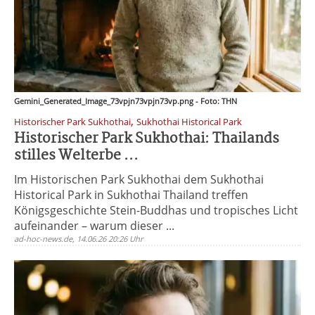
Gemini_Generated_Image_73vpjn73vpjn73vp.png - Foto: THN
,
Historischer Park Sukhothai
Sukhothai Historical Park
Historischer Park Sukhothai: Thailands
stilles Welterbe ...
Im Historischen Park Sukhothai dem Sukhothai
Historical Park in Sukhothai Thailand treffen
Königsgeschichte Stein-Buddhas und tropisches Licht
aufeinander – warum dieser ...
ad-hoc-news.de, 14.06.26 20:26 Uhr