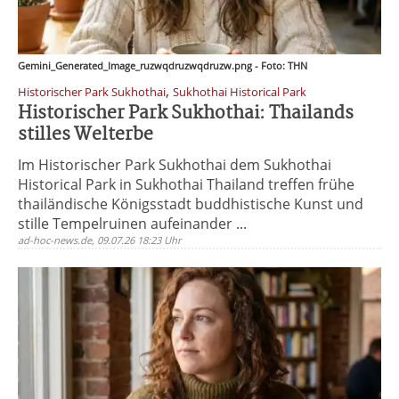
Gemini_Generated_Image_ruzwqdruzwqdruzw.png - Foto: THN
,
Historischer Park Sukhothai
Sukhothai Historical Park
Historischer Park Sukhothai: Thailands
stilles Welterbe
Im Historischer Park Sukhothai dem Sukhothai
Historical Park in Sukhothai Thailand treffen frühe
thailändische Königsstadt buddhistische Kunst und
stille Tempelruinen aufeinander ...
ad-hoc-news.de, 09.07.26 18:23 Uhr