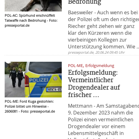
Bedrohung
Baesweiler - Auch wenn es bei
POL-AC: Spürhund erschnüffelt
der Polizei oft um den richtige
Tatwaffe nach Bedrohung - Foto:
Riecher geht ziehen wir ganz
presseportal.de
klar den Kürzeren wenn die
vierbeinigen Kollegen zur
Unterstützung kommen. Wie ..
presseportal.de, 20.06.24 09:45 Uhr
,
POL-ME
Erfolgsmeldung
Erfolgsmeldung:
Vermeintlicher
Drogendealer auf
frischer ...
POL-ME: Ford Kuga gestohlen:
Mettmann - Am Samstagaben
Polizei bittet um Hinweise -
2606081 - Foto: presseportal.de
9. Dezember 2023 nahm die
Polizei einen vermeintlichen
Drogendealer vor einem
Lebensmittelgeschäft in