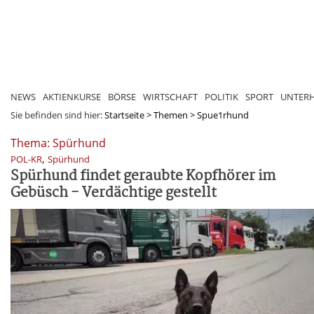
NEWS
AKTIENKURSE
BÖRSE
WIRTSCHAFT
POLITIK
SPORT
UNTER
Sie befinden sind hier:
Startseite
>
Themen
>
Spue1rhund
Thema: Spürhund
,
POL-KR
Spürhund
Spürhund findet geraubte Kopfhörer im
Gebüsch - Verdächtige gestellt