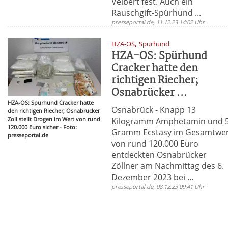
Velbert fest. Auch ein
Rauschgift-Spürhund ...
presseportal.de, 11.12.23 14:02 Uhr
,
HZA-OS
Spürhund
HZA-OS: Spürhund
Cracker hatte den
richtigen Riecher;
Osnabrücker ...
HZA-OS: Spürhund Cracker hatte
Osnabrück - Knapp 13
den richtigen Riecher; Osnabrücker
Zoll stellt Drogen im Wert von rund
Kilogramm Amphetamin und 
120.000 Euro sicher - Foto:
Gramm Ecstasy im Gesamtwe
presseportal.de
von rund 120.000 Euro
entdeckten Osnabrücker
Zöllner am Nachmittag des 6.
Dezember 2023 bei ...
presseportal.de, 08.12.23 09:41 Uhr