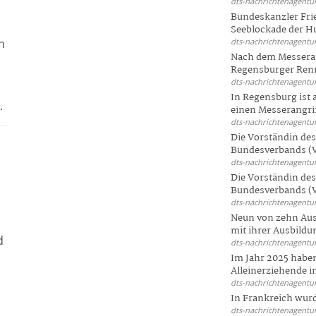
dts-nachrichtenagentur
Bundeskanzler Frie
Seeblockade der Hut
n
dts-nachrichtenagentur
Nach dem Messeran
Regensburger Renn
dts-nachrichtenagentur
In Regensburg ist
.
einen Messerangriff
dts-nachrichtenagentur
Die Vorständin de
Bundesverbands (V
dts-nachrichtenagentur
Die Vorständin de
Bundesverbands (V
dts-nachrichtenagentur
Neun von zehn Aus
mit ihrer Ausbildun
d
dts-nachrichtenagentur
Im Jahr 2025 haben
Alleinerziehende i
dts-nachrichtenagentur
In Frankreich wur
dts-nachrichtenagentur