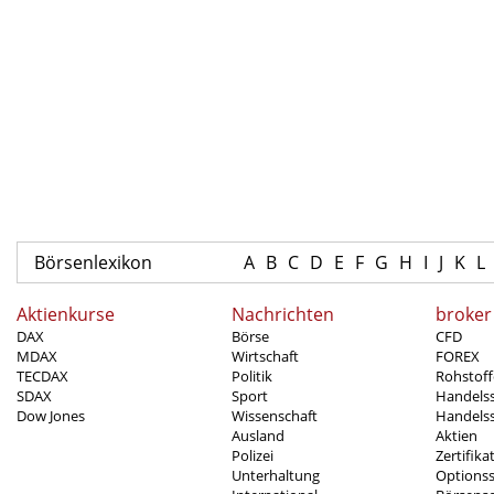
Börsenlexikon
A
B
C
D
E
F
G
H
I
J
K
L
Aktienkurse
Nachrichten
broker
DAX
Börse
CFD
MDAX
Wirtschaft
FOREX
TECDAX
Politik
Rohstoff
SDAX
Sport
Handels
Dow Jones
Wissenschaft
Handelss
Ausland
Aktien
Polizei
Zertifika
Unterhaltung
Options