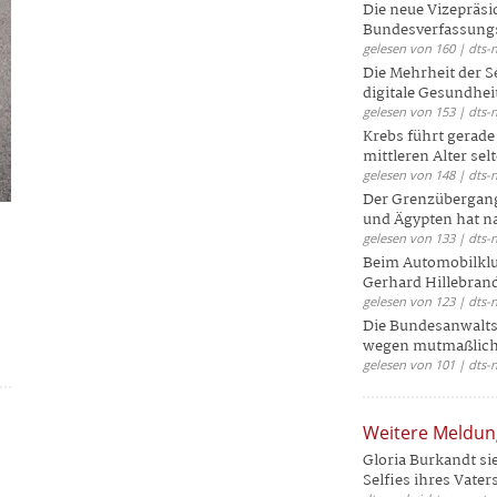
Die neue Vizepräsi
Bundesverfassungs
gelesen von 160 | dts-
Die Mehrheit der S
digitale Gesundhei
gelesen von 153 | dts-
Krebs führt gerad
mittleren Alter selt
gelesen von 148 | dts-
Der Grenzübergang
und Ägypten hat na
gelesen von 133 | dts-
Beim Automobilklu
Gerhard Hillebrand
gelesen von 123 | dts-
Die Bundesanwalts
wegen mutmaßliche
gelesen von 101 | dts-
Weitere Meldu
Gloria Burkandt si
Selfies ihres Vaters 