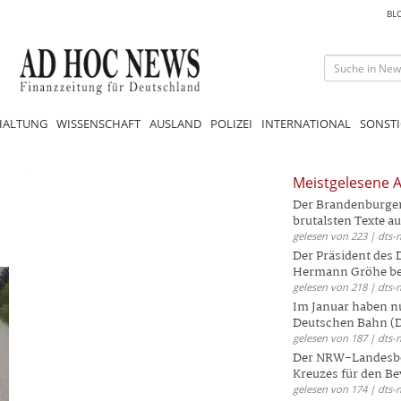
BL
HALTUNG
WISSENSCHAFT
AUSLAND
POLIZEI
INTERNATIONAL
SONSTI
Meistgelesene A
Der Brandenburger 
brutalsten Texte aus
gelesen von 223 | dts-
Der Präsident des
Hermann Gröhe bek
gelesen von 218 | dts-
Im Januar haben nu
Deutschen Bahn (DB
gelesen von 187 | dts-
Der NRW-Landesbe
Kreuzes für den Be
gelesen von 174 | dts-