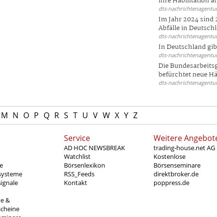
ihre Habilitation an
dts-nachrichtenagentur
Im Jahr 2024 sind 
Abfälle in Deutschl
dts-nachrichtenagentur
In Deutschland gi
dts-nachrichtenagentur
Die Bundesarbeit
befürchtet neue Här
dts-nachrichtenagentur
M
N
O
P
Q
R
S
T
U
V
W
X
Y
Z
Service
Weitere Angebot
AD HOC NEWSBREAK
trading-house.net AG
Watchlist
Kostenlose
e
Börsenlexikon
Börsenseminare
systeme
RSS_Feeds
direktbroker.de
ignale
Kontakt
poppress.de
te &
scheine