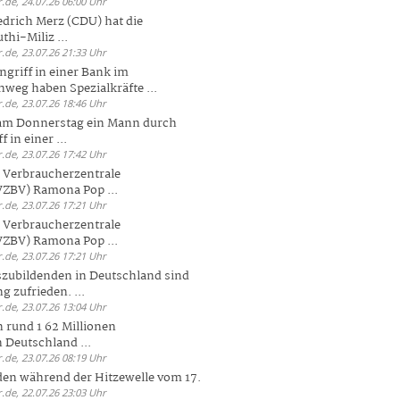
.de, 24.07.26 06:00 Uhr
drich Merz (CDU) hat die
hi-Miliz ...
.de, 23.07.26 21:33 Uhr
griff in einer Bank im
weg haben Spezialkräfte ...
.de, 23.07.26 18:46 Uhr
 am Donnerstag ein Mann durch
 in einer ...
.de, 23.07.26 17:42 Uhr
s Verbraucherzentrale
ZBV) Ramona Pop ...
.de, 23.07.26 17:21 Uhr
s Verbraucherzentrale
ZBV) Ramona Pop ...
.de, 23.07.26 17:21 Uhr
zubildenden in Deutschland sind
g zufrieden. ...
.de, 23.07.26 13:04 Uhr
 rund 1 62 Millionen
n Deutschland ...
.de, 23.07.26 08:19 Uhr
den während der Hitzewelle vom 17.
.de, 22.07.26 23:03 Uhr