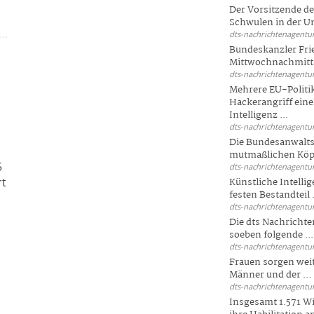
Der Vorsitzende d
Schwulen in der Un
dts-nachrichtenagentur
Bundeskanzler Fri
Mittwochnachmitta
dts-nachrichtenagentur
Mehrere EU-Politi
Hackerangriff ein
Intelligenz ...
dts-nachrichtenagentur
Die Bundesanwalts
mutmaßlichen Köpfe
5
dts-nachrichtenagentur
rt
Künstliche Intellig
festen Bestandteil .
dts-nachrichtenagentur
Die dts Nachrichten
soeben folgende ...
dts-nachrichtenagentur
Frauen sorgen weite
Männer und der ...
dts-nachrichtenagentur
Insgesamt 1.571 Wi