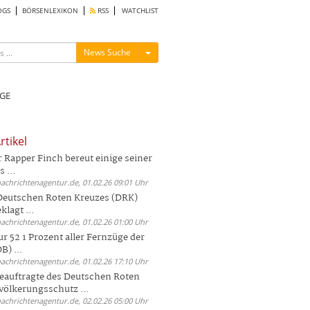
OGS
BÖRSENLEXIKON
RSS
WATCHLIST
Menü ein-/ausblenden
News Suche
GE
rtikel
Rapper Finch bereut einige seiner
 ...
nachrichtenagentur.de, 01.02.26 09:01 Uhr
 Deutschen Roten Kreuzes (DRK)
lagt ...
nachrichtenagentur.de, 01.02.26 01:00 Uhr
r 52 1 Prozent aller Fernzüge der
) ...
nachrichtenagentur.de, 01.02.26 17:10 Uhr
auftragte des Deutschen Roten
völkerungsschutz ...
nachrichtenagentur.de, 02.02.26 05:00 Uhr