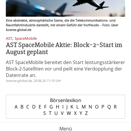
Eine abstrakte, atmosphärische Szene, die die Telekommunikations- und
Raumfahrtindustrie darstellt, mit einem Gefühl der Vorfreude. - Foto: über
boerse-global.de
,
AST
SpaceMobile
AST SpaceMobile Aktie: Block-2-Start im
August geplant
AST SpaceMobile bereitet den Start leistungsstärkerer
Block-2-Satelliten vor und peilt eine Verdopplung der
Datenrate an.
boerse-global.de, 29.06.26 11:10 Uhr
Börsenlexikon
A
B
C
D
E
F
G
H
I
J
K
L
M
N
O
P
Q
R
S
T
U
V
W
X
Y
Z
Menü