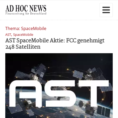
Thema: SpaceMobile
,
AST
SpaceMobile
AST SpaceMobile Aktie: FCC genehmigt
248 Satelliten