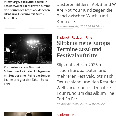
Stimmungsvolles Studiodetail in
düsteren Bildern. Vol. 3 und 
Schwarzweiß: Ein Mikrofon nimmt
Are Not Your Kind zeigen die
den Sound des Amps ab, daneben
lehnt eine E-Gitarre mit Gurt. -
Band zwischen Wucht und
Foto: THN
Kontrolle.
ad-hoc-news.de, 26.07.26 14:06 Uhr
,
Slipknot
Rock am Ring
Slipknot neue Europa-
Termine 2026 und
Festivalauftritte ...
Slipknot kehren 2026 mit
Konzentration am Drumset: In
neuen Europa-Daten und
Schwarzweiß sitzt der Schlagzeuger
mehreren Festival-Slots nach
mit Hut vor einer Reihe gleißender
Lichter und gibt den Takt. - Foto:
Deutschland und den Rest de
THN
Welt zurück und setzen ihre
Tour rund um das Album The
End So Far ...
ad-hoc-news.de, 23.07.26 10:58 Uhr
,
Slipknot
Metal