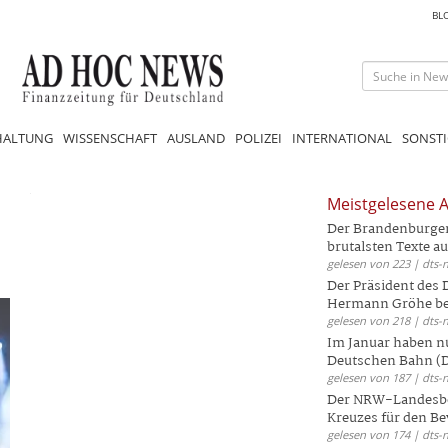
BL
HALTUNG
WISSENSCHAFT
AUSLAND
POLIZEI
INTERNATIONAL
SONSTI
Meistgelesene A
Der Brandenburger 
brutalsten Texte aus
gelesen von 223 | dts-
Der Präsident des
Hermann Gröhe bek
gelesen von 218 | dts-
Im Januar haben nu
Deutschen Bahn (DB
gelesen von 187 | dts-
Der NRW-Landesbe
Kreuzes für den Be
gelesen von 174 | dts-