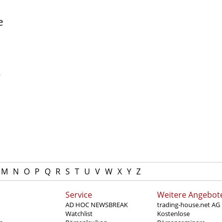
e
-
M
N
O
P
Q
R
S
T
U
V
W
X
Y
Z
Service
Weitere Angebot
AD HOC NEWSBREAK
trading-house.net AG
Watchlist
Kostenlose