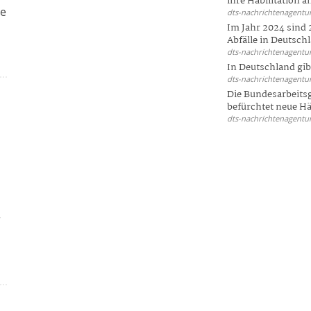
ihre Habilitation an
We
dts-nachrichtenagentur
Im Jahr 2024 sind 
Abfälle in Deutschl
dts-nachrichtenagentur
In Deutschland gi
dts-nachrichtenagentur
Die Bundesarbeit
befürchtet neue Här
dts-nachrichtenagentur
r