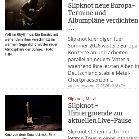
Slipknot neue Europa-
Termine und
Albumpläne verdichten
...
Voll im Rhythmus: Ein Bassist mit
Slipknot kuendigen fuer
wehendem Haar verschmilzt im
warmen Gegenlicht mit der rauen
Sommer 2026 weitere Europa
Atmosphäre der Bühne. - Foto:
Konzerte an und arbeiten
THN
parallel an neuem Material
waehrend ihre letzten Alben i
Deutschland stabile Metal-
Chartpraesenzen ...
ad-hoc-news.de, 22.07.26 10:36 Uhr
,
Slipknot
Metal
Slipknot -
Hintergruende zur
aktuellen Live-Pause
Slipknot stehen nach ihrer
Kurz vor dem Soundcheck: Eine
letzten Tour in einer intensive