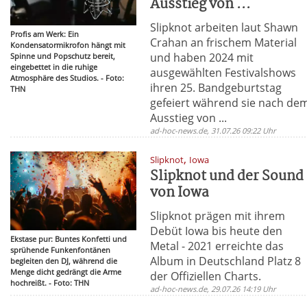
Ausstieg von ...
Slipknot arbeiten laut Shawn
Profis am Werk: Ein
Crahan an frischem Material
Kondensatormikrofon hängt mit
und haben 2024 mit
Spinne und Popschutz bereit,
eingebettet in die ruhige
ausgewählten Festivalshows
Atmosphäre des Studios. - Foto:
ihren 25. Bandgeburtstag
THN
gefeiert während sie nach de
Ausstieg von ...
ad-hoc-news.de, 31.07.26 09:22 Uhr
,
Slipknot
Iowa
Slipknot und der Sound
von Iowa
Slipknot prägen mit ihrem
Debüt Iowa bis heute den
Ekstase pur: Buntes Konfetti und
Metal - 2021 erreichte das
sprühende Funkenfontänen
Album in Deutschland Platz 8
begleiten den DJ, während die
Menge dicht gedrängt die Arme
der Offiziellen Charts.
hochreißt. - Foto: THN
ad-hoc-news.de, 29.07.26 14:19 Uhr