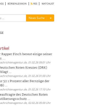
OGS
BÖRSENLEXIKON
RSS
WATCHLIST
Menü ein-/ausblenden
News Suche
GE
rtikel
Rapper Finch bereut einige seiner
 ...
nachrichtenagentur.de, 01.02.26 09:01 Uhr
 Deutschen Roten Kreuzes (DRK)
lagt ...
nachrichtenagentur.de, 01.02.26 01:00 Uhr
r 52 1 Prozent aller Fernzüge der
) ...
nachrichtenagentur.de, 01.02.26 17:10 Uhr
auftragte des Deutschen Roten
völkerungsschutz ...
nachrichtenagentur.de, 02.02.26 05:00 Uhr