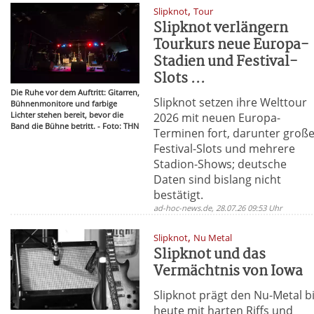
,
Slipknot
Tour
Slipknot verlängern
Tourkurs neue Europa-
Stadien und Festival-
Slots ...
Die Ruhe vor dem Auftritt: Gitarren,
Slipknot setzen ihre Welttour
Bühnenmonitore und farbige
Lichter stehen bereit, bevor die
2026 mit neuen Europa-
Band die Bühne betritt. - Foto: THN
Terminen fort, darunter groß
Festival-Slots und mehrere
Stadion-Shows; deutsche
Daten sind bislang nicht
bestätigt.
ad-hoc-news.de, 28.07.26 09:53 Uhr
,
Slipknot
Nu Metal
Slipknot und das
Vermächtnis von Iowa
Slipknot prägt den Nu-Metal b
heute mit harten Riffs und