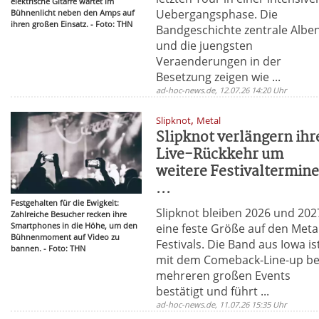
elektrische Gitarre wartet im
Uebergangsphase. Die
Bühnenlicht neben den Amps auf
ihren großen Einsatz. - Foto: THN
Bandgeschichte zentrale Albe
und die juengsten
Veraenderungen in der
Besetzung zeigen wie ...
ad-hoc-news.de, 12.07.26 14:20 Uhr
,
Slipknot
Metal
Slipknot verlängern ihr
Live-Rückkehr um
weitere Festivaltermin
...
Festgehalten für die Ewigkeit:
Slipknot bleiben 2026 und 202
Zahlreiche Besucher recken ihre
Smartphones in die Höhe, um den
eine feste Größe auf den Meta
Bühnenmoment auf Video zu
Festivals. Die Band aus Iowa is
bannen. - Foto: THN
mit dem Comeback-Line-up be
mehreren großen Events
bestätigt und führt ...
ad-hoc-news.de, 11.07.26 15:35 Uhr