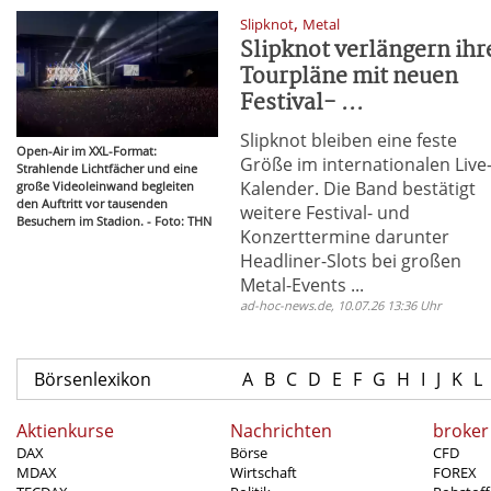
,
Slipknot
Metal
Slipknot verlängern ihr
Tourpläne mit neuen
Festival- ...
Slipknot bleiben eine feste
Open-Air im XXL-Format:
Größe im internationalen Live
Strahlende Lichtfächer und eine
Kalender. Die Band bestätigt
große Videoleinwand begleiten
den Auftritt vor tausenden
weitere Festival- und
Besuchern im Stadion. - Foto: THN
Konzerttermine darunter
Headliner-Slots bei großen
Metal-Events ...
ad-hoc-news.de, 10.07.26 13:36 Uhr
Börsenlexikon
A
B
C
D
E
F
G
H
I
J
K
L
Aktienkurse
Nachrichten
broker
DAX
Börse
CFD
MDAX
Wirtschaft
FOREX