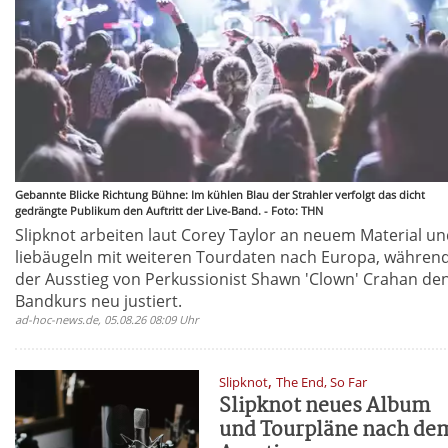
Gebannte Blicke Richtung Bühne: Im kühlen Blau der Strahler verfolgt das dicht
gedrängte Publikum den Auftritt der Live-Band. - Foto: THN
Slipknot arbeiten laut Corey Taylor an neuem Material u
liebäugeln mit weiteren Tourdaten nach Europa, währen
der Ausstieg von Perkussionist Shawn 'Clown' Crahan de
Bandkurs neu justiert.
ad-hoc-news.de, 05.08.26 08:09 Uhr
,
Slipknot
The End, So Far
Slipknot neues Album
und Tourpläne nach de