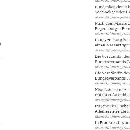
dts-nachrichtenagentur
Bundeskanzler Frie
Seeblockade der Hut
dts-nachrichtenagentur
Nach dem Messeran
Regensburger Renn
dts-nachrichtenagentur
In Regensburg ist
m
einen Messerangriff
dts-nachrichtenagentur
Die Vorständin de
Bundesverbands (V
dts-nachrichtenagentur
Die Vorständin de
Bundesverbands (V
dts-nachrichtenagentur
Neun von zehn Aus
mit ihrer Ausbildun
dts-nachrichtenagentur
Im Jahr 2025 haben
Alleinerziehende i
dts-nachrichtenagentur
In Frankreich wur
dts-nachrichtenagentur