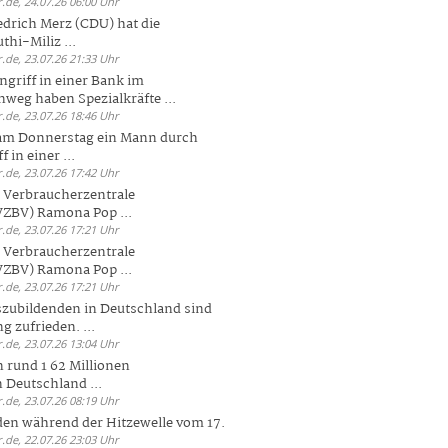
.de, 24.07.26 06:00 Uhr
drich Merz (CDU) hat die
hi-Miliz ...
.de, 23.07.26 21:33 Uhr
griff in einer Bank im
weg haben Spezialkräfte ...
.de, 23.07.26 18:46 Uhr
 am Donnerstag ein Mann durch
 in einer ...
.de, 23.07.26 17:42 Uhr
s Verbraucherzentrale
ZBV) Ramona Pop ...
.de, 23.07.26 17:21 Uhr
s Verbraucherzentrale
ZBV) Ramona Pop ...
.de, 23.07.26 17:21 Uhr
zubildenden in Deutschland sind
g zufrieden. ...
.de, 23.07.26 13:04 Uhr
 rund 1 62 Millionen
n Deutschland ...
.de, 23.07.26 08:19 Uhr
den während der Hitzewelle vom 17.
.de, 22.07.26 23:03 Uhr