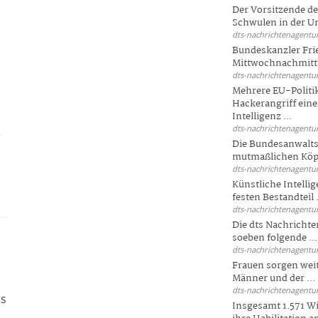
Der Vorsitzende d
Schwulen in der Un
dts-nachrichtenagentur
Bundeskanzler Fri
Mittwochnachmitta
dts-nachrichtenagentur
Mehrere EU-Politi
Hackerangriff ein
Intelligenz ...
dts-nachrichtenagentur
e
Die Bundesanwalts
mutmaßlichen Köpfe
dts-nachrichtenagentur
Künstliche Intellig
festen Bestandteil .
dts-nachrichtenagentur
Die dts Nachrichten
soeben folgende ...
dts-nachrichtenagentur
Frauen sorgen weite
Männer und der ...
dts-nachrichtenagentur
is
Insgesamt 1.571 Wi