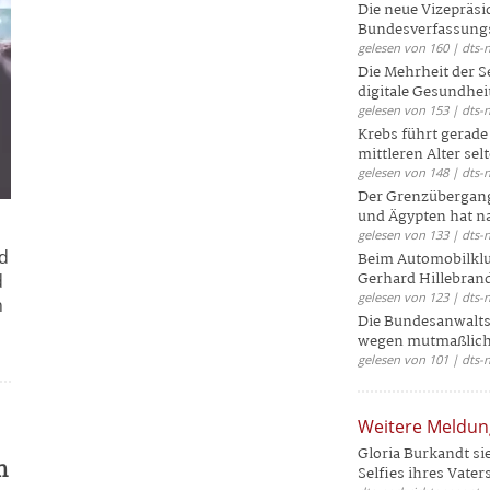
Die neue Vizepräsi
Bundesverfassungs
gelesen von 160 | dts-
Die Mehrheit der S
digitale Gesundhei
gelesen von 153 | dts-
Krebs führt gerad
mittleren Alter selt
gelesen von 148 | dts-
Der Grenzübergang
und Ägypten hat na
gelesen von 133 | dts-
nd
Beim Automobilklu
Gerhard Hillebrand
d
gelesen von 123 | dts-
n
Die Bundesanwalts
wegen mutmaßliche
gelesen von 101 | dts-
Weitere Meldu
Gloria Burkandt si
m
Selfies ihres Vaters 