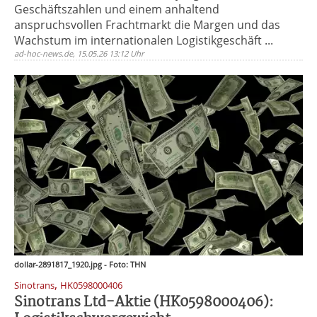
Geschäftszahlen und einem anhaltend
anspruchsvollen Frachtmarkt die Margen und das
Wachstum im internationalen Logistikgeschäft ...
ad-hoc-news.de, 15.05.26 13:12 Uhr
dollar-2891817_1920.jpg - Foto: THN
,
Sinotrans
HK0598000406
Sinotrans Ltd-Aktie (HK0598000406):