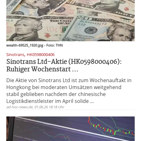
wealth-69525_1920.jpg - Foto: THN
,
Sinotrans
HK0598000406
Sinotrans Ltd-Aktie (HK0598000406):
Ruhiger Wochenstart ...
Die Aktie von Sinotrans Ltd ist zum Wochenauftakt in
Hongkong bei moderaten Umsätzen weitgehend
stabil geblieben nachdem der chinesische
Logistikdienstleister im April solide ...
ad-hoc-news.de, 01.06.26 18:18 Uhr