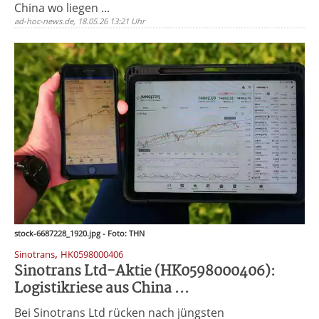
China wo liegen ...
ad-hoc-news.de, 18.05.26 13:21 Uhr
stock-6687228_1920.jpg - Foto: THN
,
Sinotrans
HK0598000406
Sinotrans Ltd-Aktie (HK0598000406):
Logistikriese aus China ...
Bei Sinotrans Ltd rücken nach jüngsten