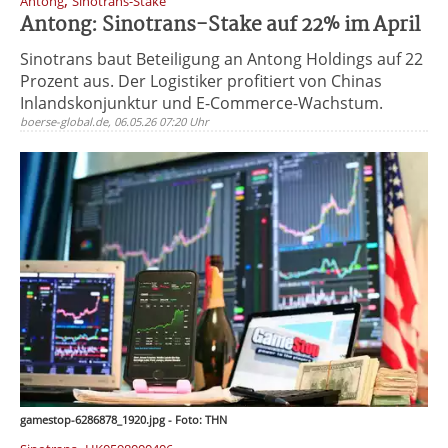
,
Antong
Sinotrans-Stake
Antong: Sinotrans-Stake auf 22% im April
Sinotrans baut Beteiligung an Antong Holdings auf 22
Prozent aus. Der Logistiker profitiert von Chinas
Inlandskonjunktur und E-Commerce-Wachstum.
boerse-global.de, 06.05.26 07:20 Uhr
gamestop-6286878_1920.jpg - Foto: THN