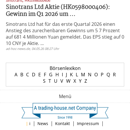
,
Sinotrans
HK0598000406
Sinotrans Ltd Aktie (HK0598000406):
Gewinn im Q1 2026 um ...
Sinotrans Ltd hat für das erste Quartal 2026 einen
Anstieg des zurechenbaren Gewinns um 5 7 Prozent
auf 681 4 Millionen Yuan gemeldet. Das EPS stieg auf 0
10 CNY je Aktie. ...
ad-hoc-news.de, 04.05.26 08:27 Uhr
Börsenlexikon
A
B
C
D
E
F
G
H
I
J
K
L
M
N
O
P
Q
R
S
T
U
V
W
X
Y
Z
Menü
|
|
|
|
|
i
News
Kontakt
Impressum