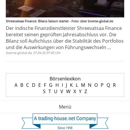
Shreevatsaa Finance: Bilanz-Saison startet - Foto: über boerse-global.de
Der indische Finanzdienstleister Shreevatsaa Finance
bereitet seinen geprüften Jahresabschluss vor. Die
Bilanz soll Aufschluss über die Stabilität des Portfolios
und die Auswirkungen von Führungswechseln ...
boerse-global.de, 07.04.26 07:45 Uhr
Börsenlexikon
A
B
C
D
E
F
G
H
I
J
K
L
M
N
O
P
Q
R
S
T
U
V
W
X
Y
Z
Menü