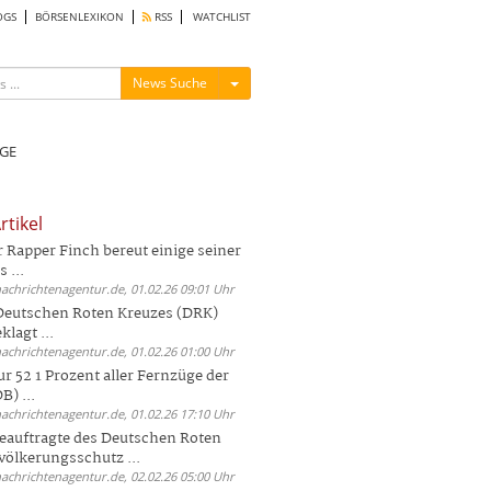
OGS
BÖRSENLEXIKON
RSS
WATCHLIST
Menü ein-/ausblenden
News Suche
GE
rtikel
Rapper Finch bereut einige seiner
 ...
nachrichtenagentur.de, 01.02.26 09:01 Uhr
 Deutschen Roten Kreuzes (DRK)
lagt ...
nachrichtenagentur.de, 01.02.26 01:00 Uhr
r 52 1 Prozent aller Fernzüge der
) ...
nachrichtenagentur.de, 01.02.26 17:10 Uhr
auftragte des Deutschen Roten
völkerungsschutz ...
nachrichtenagentur.de, 02.02.26 05:00 Uhr