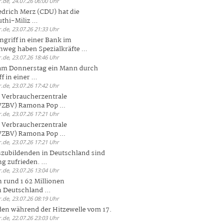
.de, 24.07.26 06:00 Uhr
drich Merz (CDU) hat die
hi-Miliz ...
.de, 23.07.26 21:33 Uhr
griff in einer Bank im
weg haben Spezialkräfte ...
.de, 23.07.26 18:46 Uhr
 am Donnerstag ein Mann durch
 in einer ...
.de, 23.07.26 17:42 Uhr
s Verbraucherzentrale
ZBV) Ramona Pop ...
.de, 23.07.26 17:21 Uhr
s Verbraucherzentrale
ZBV) Ramona Pop ...
.de, 23.07.26 17:21 Uhr
zubildenden in Deutschland sind
g zufrieden. ...
.de, 23.07.26 13:04 Uhr
 rund 1 62 Millionen
n Deutschland ...
.de, 23.07.26 08:19 Uhr
den während der Hitzewelle vom 17.
.de, 22.07.26 23:03 Uhr