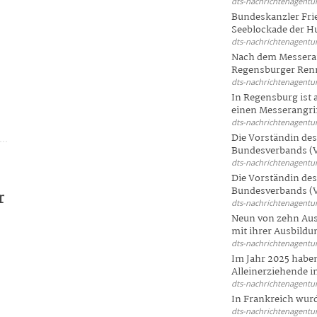
dts-nachrichtenagentur
Bundeskanzler Frie
Seeblockade der Hut
dts-nachrichtenagentur
Nach dem Messeran
Regensburger Renn
dts-nachrichtenagentur
In Regensburg ist
einen Messerangriff
dts-nachrichtenagentur
Die Vorständin de
Bundesverbands (V
dts-nachrichtenagentur
Die Vorständin de
Bundesverbands (V
r
dts-nachrichtenagentur
Neun von zehn Aus
mit ihrer Ausbildun
dts-nachrichtenagentur
Im Jahr 2025 haben
Alleinerziehende i
dts-nachrichtenagentur
In Frankreich wur
dts-nachrichtenagentur