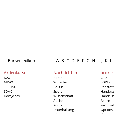
Börsenlexikon
A
B
C
D
E
F
G
H
I
J
K
L
Aktienkurse
Nachrichten
broker
DAX
Börse
CFD
MDAX
Wirtschaft
FOREX
TECDAX
Politik
Rohstoff
SDAX
Sport
Handels
Dow Jones
Wissenschaft
Handelss
Ausland
Aktien
Polizei
Zertifika
Unterhaltung
Options