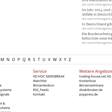
ihre Habilitation an
dts-nachrichtenagentur
Im Jahr 2024 sind 
Abfälle in Deutschl
dts-nachrichtenagentur
In Deutschland gi
dts-nachrichtenagentur
Die Bundesarbeit
befürchtet neue Här
dts-nachrichtenagentur
M
N
O
P
Q
R
S
T
U
V
W
X
Y
Z
Service
Weitere Angebot
AD HOC NEWSBREAK
trading-house.net AG
Watchlist
Kostenlose
e
Börsenlexikon
Börsenseminare
systeme
RSS_Feeds
direktbroker.de
ignale
Kontakt
poppress.de
te &
scheine