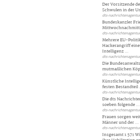
Der Vorsitzende d
Schwulen in der Un
dts-nachrichtenagentur
Bundeskanzler Fri
Mittwochnachmitta
dts-nachrichtenagentur
Mehrere EU-Politi
Hackerangriff ein
Intelligenz ...
dts-nachrichtenagentur
Die Bundesanwalts
mutmaßlichen Köpfe
dts-nachrichtenagentur
Künstliche Intellig
festen Bestandteil .
dts-nachrichtenagentur
Die dts Nachrichten
soeben folgende ...
dts-nachrichtenagentur
Frauen sorgen weite
Männer und der ...
dts-nachrichtenagentur
Insgesamt 1.571 Wi