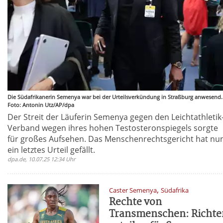
Die Südafrikanerin Semenya war bei der Urteilsverkündung in Straßburg anwesend.
Foto: Antonin Utz/AP/dpa
Der Streit der Läuferin Semenya gegen den Leichtathletik
Verband wegen ihres hohen Testosteronspiegels sorgte
für großes Aufsehen. Das Menschenrechtsgericht hat nu
ein letztes Urteil gefällt.
dpa.de, 10.07.25 12:34 Uhr
,
Caster Semenya
Südafrika
Rechte von
Transmenschen: Richte