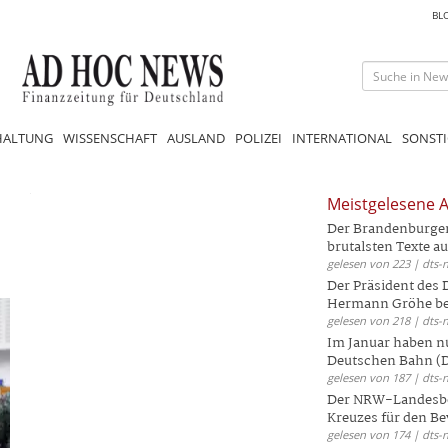
BL
HALTUNG
WISSENSCHAFT
AUSLAND
POLIZEI
INTERNATIONAL
SONSTI
Meistgelesene A
Der Brandenburger 
brutalsten Texte aus
gelesen von 223 | dts-
Der Präsident des
Hermann Gröhe bek
gelesen von 218 | dts-
Im Januar haben nu
Deutschen Bahn (DB
gelesen von 187 | dts-
Der NRW-Landesbe
Kreuzes für den Be
gelesen von 174 | dts-