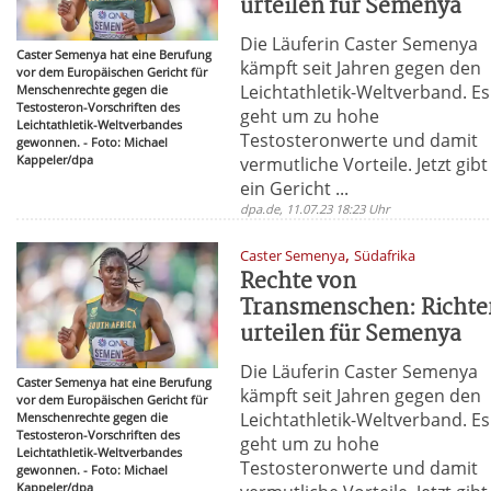
urteilen für Semenya
Die Läuferin Caster Semenya
Caster Semenya hat eine Berufung
kämpft seit Jahren gegen den
vor dem Europäischen Gericht für
Leichtathletik-Weltverband. Es
Menschenrechte gegen die
Testosteron-Vorschriften des
geht um zu hohe
Leichtathletik-Weltverbandes
Testosteronwerte und damit
gewonnen. - Foto: Michael
Kappeler/dpa
vermutliche Vorteile. Jetzt gibt
ein Gericht ...
dpa.de, 11.07.23 18:23 Uhr
,
Caster Semenya
Südafrika
Rechte von
Transmenschen: Richte
urteilen für Semenya
Die Läuferin Caster Semenya
Caster Semenya hat eine Berufung
kämpft seit Jahren gegen den
vor dem Europäischen Gericht für
Leichtathletik-Weltverband. Es
Menschenrechte gegen die
Testosteron-Vorschriften des
geht um zu hohe
Leichtathletik-Weltverbandes
Testosteronwerte und damit
gewonnen. - Foto: Michael
Kappeler/dpa