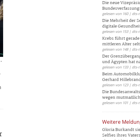
Die neue Vizepräsi
Bundesverfassungs
gelesen von 160 | dts-
Die Mehrheit der S
digitale Gesundhei
gelesen von 153 | dts-
Krebs führt gerad
mittleren Alter selt
gelesen von 148 | dts-
Der Grenzübergang
 -
und Ägypten hat na
gelesen von 133 | dts-
-
Beim Automobilklu
Gerhard Hillebrand
gelesen von 123 | dts-
n
Die Bundesanwalts
wegen mutmaßliche
gelesen von 101 | dts-
Weitere Meldu
Gloria Burkandt si
r
Selfies ihres Vaters 