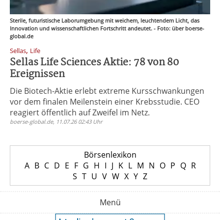
Sterile, futuristische Laborumgebung mit weichem, leuchtendem Licht, das
Innovation und wissenschaftlichen Fortschritt andeutet. - Foto: über boerse-
global.de
,
Sellas
Life
Sellas Life Sciences Aktie: 78 von 80
Ereignissen
Die Biotech-Aktie erlebt extreme Kursschwankungen
vor dem finalen Meilenstein einer Krebsstudie. CEO
reagiert öffentlich auf Zweifel im Netz.
boerse-global.de, 11.07.26 02:43 Uhr
Börsenlexikon
A
B
C
D
E
F
G
H
I
J
K
L
M
N
O
P
Q
R
S
T
U
V
W
X
Y
Z
Menü