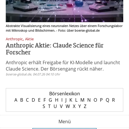
Abstrakte Visualisierung eines neuronalen Netzes über einem Forschungslabor
mit Mikroskop und Bildschirmen. - Foto: über boerse-global.de
,
Anthropic
Aktie
Anthropic Aktie: Claude Science für
Forscher
Anthropic erhält Freigabe für KI-Modelle und launcht
Claude Science. Der Börsengang rückt näher.
boerse-global.de, 04.07.26 04:10 Uhr
Börsenlexikon
A
B
C
D
E
F
G
H
I
J
K
L
M
N
O
P
Q
R
S
T
U
V
W
X
Y
Z
Menü