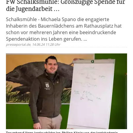
FW Schalksmühle: Großzügige Spende für
die Jugendarbeit ...
Schalksmühle - Michaela Spano die engagierte
Inhaberin des Bauernlädchens am Rathausplatz hat
schon vor mehreren Jahren eine beeindruckende
Spendenaktion ins Leben gerufen. ...
presseportal.de, 14.06.24 11:28 Uhr
Traumberuf Jäger: Jagdausbilder Jan-Philipp König von der Jagdakademie