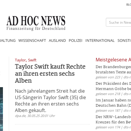
BL
HALTUNG
WISSENSCHAFT
AUSLAND
POLIZEI
INTERNATIONAL
SONSTI
,
Meistgelesene A
Taylor
Swift
Taylor Swift kauft Rechte
Der Brandenburger 
an ihren ersten sechs
brutalsten Texte aus
gelesen von 223 | dts-
Alben
Der Präsident des
Hermann Gröhe bek
Nach jahrelangem Streit hat die
gelesen von 218 | dts-
US-Sängerin Taylor Swift (35) die
Im Januar haben nu
Rechte an ihren ersten sechs
Deutschen Bahn (DB
Alben gekauft.
gelesen von 187 | dts-
dpa.de, 30.05.25 20:01 Uhr
Der NRW-Landesbe
Kreuzes für den Be
gelesen von 174 | dts-