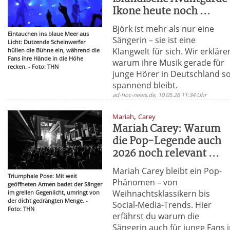
Ikone heute noch ...
Björk ist mehr als nur eine
Eintauchen ins blaue Meer aus
Sängerin – sie ist eine
Licht: Dutzende Scheinwerfer
Klangwelt für sich. Wir erkläre
hüllen die Bühne ein, während die
Fans ihre Hände in die Höhe
warum ihre Musik gerade für
recken. - Foto: THN
junge Hörer in Deutschland s
spannend bleibt.
ad-hoc-news.de, 10.05.26 11:34 Uhr
,
Mariah
Carey
Mariah Carey: Warum
die Pop-Legende auch
2026 noch relevant ...
Mariah Carey bleibt ein Pop-
Triumphale Pose: Mit weit
Phänomen – von
geöffneten Armen badet der Sänger
Weihnachtsklassikern bis
im grellen Gegenlicht, umringt von
der dicht gedrängten Menge. -
Social-Media-Trends. Hier
Foto: THN
erfährst du warum die
Sängerin auch für junge Fans 