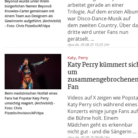
Beyoncé wurde unter ihrem
arbeitet gerade an einer
bürgerlichen Namen Beyoncé
Trilogie. Auf dem ersten Albu
Knowles-Carter gemeinsam mit
einem Team aus Designern als
war Disco-Dance-Musik auf
Gewinnerin aufgeführt. (Archivbild)
dem zweiten Country. Über d
- Foto: Chris Pizzello/AP/dpa
dritte wird unter Fans nun
gerätselt. ...
dpa.de, 05.08.25 15:25 Uhr
,
Katy
Perry
Katy Perry kümmert sic
um
zusammengebrochene
Fan
Beim medizinischen Notfall eines
Videos auf X zeigen wie Popst
Fans hat Popstar Katy Perry
umsichtig reagiert. (Archivbild) -
Katy Perry sich während eines
Foto: Chris
Konzerts einige junge Fans au
Pizzello/Invision/AP/dpa
die Bühne holt. Einem
Mädchen geht es erkennbar
nicht gut - und die Sängerin ...
dpa.de, 05.08.25 09:49 Uhr