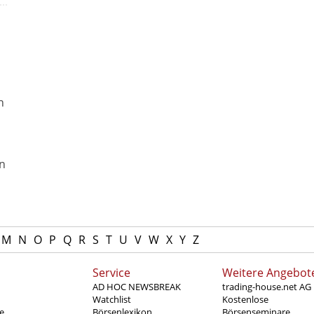
n
n
en
M
N
O
P
Q
R
S
T
U
V
W
X
Y
Z
Service
Weitere Angebot
AD HOC NEWSBREAK
trading-house.net AG
Watchlist
Kostenlose
e
Börsenlexikon
Börsenseminare