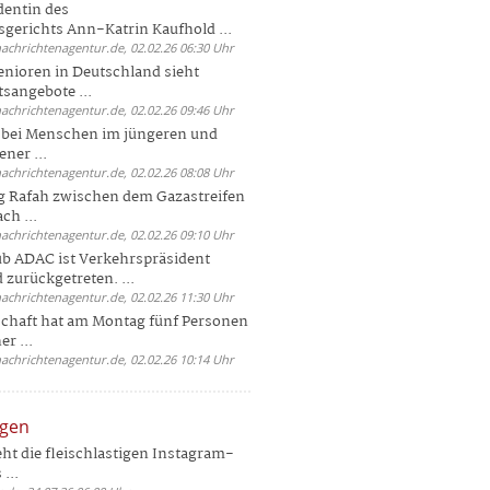
dentin des
gerichts Ann-Katrin Kaufhold ...
nachrichtenagentur.de, 02.02.26 06:30 Uhr
enioren in Deutschland sieht
tsangebote ...
nachrichtenagentur.de, 02.02.26 09:46 Uhr
e bei Menschen im jüngeren und
ener ...
nachrichtenagentur.de, 02.02.26 08:08 Uhr
 Rafah zwischen dem Gazastreifen
ch ...
nachrichtenagentur.de, 02.02.26 09:10 Uhr
b ADAC ist Verkehrspräsident
 zurückgetreten. ...
nachrichtenagentur.de, 02.02.26 11:30 Uhr
chaft hat am Montag fünf Personen
r ...
nachrichtenagentur.de, 02.02.26 10:14 Uhr
ngen
eht die fleischlastigen Instagram-
...