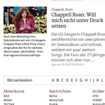
,
Chappell
Roan
Chappell Roan: Will
mich nicht unter Druck
setzen
Die US-Sängerin Chappell Roa
Nach dem Welterfolg ihres
veröffentlichte vor zwei Jahre
Debütalbums will sich US-Sängerin
ihr Debütalbum und schrieb
Chappell Roan («Pink Pony Club»)
einige Jahre Zeit für ihr nächstes
seitdem ein paar weitere
Album lassen. (Archivbild) - Foto:
Songs. Die Fans der 27-Jährig
Evan Agostini/Invision/AP/dpa
müssen sich aber nun ...
dpa.de, 05.08.25 08:38 Uhr
Börsenlexikon
A
B
C
D
E
F
G
H
I
J
K
L
Aktienkurse
Nachrichten
broker
DAX
Börse
CFD
MDAX
Wirtschaft
FOREX
TECDAX
Politik
Rohstoff