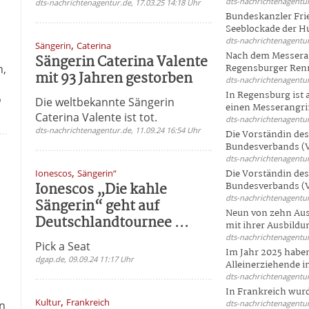
dts-nachrichtenagentur
dts-nachrichtenagentur.de, 17.03.25 14:18 Uhr
Bundeskanzler Frie
Seeblockade der Hut
dts-nachrichtenagentur
,
Sängerin
Caterina
Nach dem Messeran
Sängerin Caterina Valente
n,
Regensburger Renn
mit 93 Jahren gestorben
dts-nachrichtenagentur
In Regensburg ist
o
Die weltbekannte Sängerin
einen Messerangriff
Caterina Valente ist tot.
dts-nachrichtenagentur
dts-nachrichtenagentur.de, 11.09.24 16:54 Uhr
Die Vorständin de
Bundesverbands (V
dts-nachrichtenagentur
,
Ionescos
Sängerin“
Die Vorständin de
Ionescos „Die kahle
Bundesverbands (V
dts-nachrichtenagentur
Sängerin“ geht auf
Neun von zehn Aus
Deutschlandtournee ...
mit ihrer Ausbildun
dts-nachrichtenagentur
Pick a Seat
Im Jahr 2025 haben
dgap.de, 09.09.24 11:17 Uhr
Alleinerziehende i
dts-nachrichtenagentur
In Frankreich wur
,
Kultur
Frankreich
in
dts-nachrichtenagentur