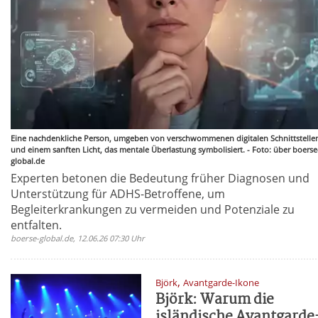
Eine nachdenkliche Person, umgeben von verschwommenen digitalen Schnittstelle
und einem sanften Licht, das mentale Überlastung symbolisiert. - Foto: über boerse
global.de
Experten betonen die Bedeutung früher Diagnosen und
Unterstützung für ADHS-Betroffene, um
Begleiterkrankungen zu vermeiden und Potenziale zu
entfalten.
boerse-global.de, 12.06.26 07:30 Uhr
,
Björk
Avantgarde-Ikone
Björk: Warum die
isländische Avantgarde