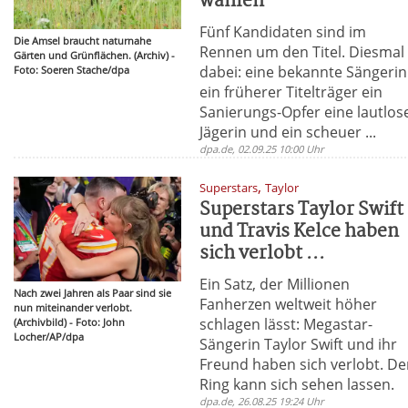
wählen
Fünf Kandidaten sind im
Die Amsel braucht naturnahe
Rennen um den Titel. Diesmal
Gärten und Grünflächen. (Archiv) -
dabei: eine bekannte Sängerin
Foto: Soeren Stache/dpa
ein früherer Titelträger ein
Sanierungs-Opfer eine lautlos
Jägerin und ein scheuer ...
dpa.de, 02.09.25 10:00 Uhr
,
Superstars
Taylor
Superstars Taylor Swift
und Travis Kelce haben
sich verlobt ...
Ein Satz, der Millionen
Nach zwei Jahren als Paar sind sie
Fanherzen weltweit höher
nun miteinander verlobt.
schlagen lässt: Megastar-
(Archivbild) - Foto: John
Locher/AP/dpa
Sängerin Taylor Swift und ihr
Freund haben sich verlobt. De
Ring kann sich sehen lassen.
dpa.de, 26.08.25 19:24 Uhr