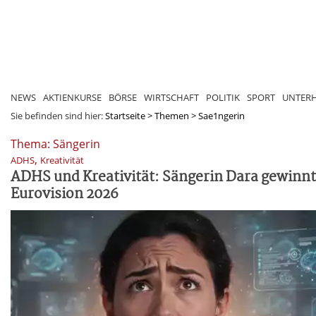
NEWS
AKTIENKURSE
BÖRSE
WIRTSCHAFT
POLITIK
SPORT
UNTER
Sie befinden sind hier:
Startseite
>
Themen
>
Sae1ngerin
Thema: Sängerin
,
ADHS
Kreativität
ADHS und Kreativität: Sängerin Dara gewinnt
Eurovision 2026