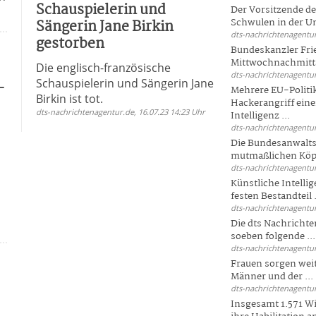
Schauspielerin und
Der Vorsitzende d
Sängerin Jane Birkin
Schwulen in der Un
dts-nachrichtenagentur
gestorben
Bundeskanzler Fri
Mittwochnachmitta
Die englisch-französische
dts-nachrichtenagentur
Schauspielerin und Sängerin Jane
-
Mehrere EU-Politi
Birkin ist tot.
Hackerangriff ein
dts-nachrichtenagentur.de, 16.07.23 14:23 Uhr
Intelligenz ...
dts-nachrichtenagentur
Die Bundesanwalts
mutmaßlichen Köpfe
dts-nachrichtenagentur
Künstliche Intellig
festen Bestandteil .
dts-nachrichtenagentur
Die dts Nachrichten
soeben folgende ...
dts-nachrichtenagentur
Frauen sorgen weite
Männer und der ...
dts-nachrichtenagentur
Insgesamt 1.571 Wi