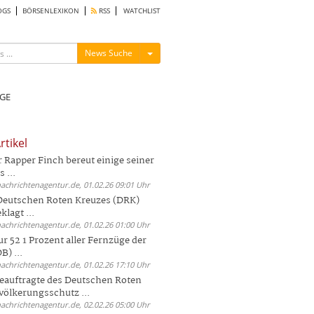
OGS
BÖRSENLEXIKON
RSS
WATCHLIST
Menü ein-/ausblenden
News Suche
GE
rtikel
Rapper Finch bereut einige seiner
 ...
nachrichtenagentur.de, 01.02.26 09:01 Uhr
 Deutschen Roten Kreuzes (DRK)
lagt ...
nachrichtenagentur.de, 01.02.26 01:00 Uhr
r 52 1 Prozent aller Fernzüge der
) ...
nachrichtenagentur.de, 01.02.26 17:10 Uhr
auftragte des Deutschen Roten
völkerungsschutz ...
nachrichtenagentur.de, 02.02.26 05:00 Uhr