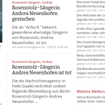
,
Die neue Vizepräsi
Rosenstolz-Sängerin
Andrea
Bundesverfassungs
Rosenstolz-Sängerin
gelesen von 160 | dts-
Andrea Neuenhofen
Die Mehrheit der S
gestorben
digitale Gesundhei
gelesen von 153 | dts-
Die als "AnNa R." bekannt
Krebs führt gerad
gewordene ehemalige Sängerin
mittleren Alter selt
von Rosenstolz, Andrea
gelesen von 148 | dts-
Der Grenzübergang
Neuenhofen, ist tot.
n
und Ägypten hat na
dts-nachrichtenagentur.de, 17.03.25 14:35 Uhr
-
gelesen von 133 | dts-
Beim Automobilklu
Gerhard Hillebrand
,
Rosenstolz-Sängerin
Andrea
gelesen von 123 | dts-
Rosenstolz-Sängerin
Die Bundesanwalts
Andrea Neuenhofen ist tot
wegen mutmaßliche
gelesen von 101 | dts-
Die dts Nachrichtenagentur in
Halle (Saale) verbreitet soeben
folgende Blitzmeldung aus Berlin:
Weitere Meldu
Rosenstolz-Sängerin Andrea
Gloria Burkandt si
Neuenhofen ...
Selfies ihres Vaters 
-