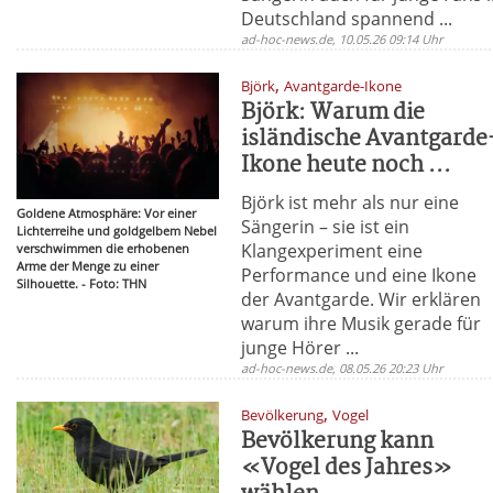
Deutschland spannend ...
ad-hoc-news.de, 10.05.26 09:14 Uhr
,
Björk
Avantgarde-Ikone
Björk: Warum die
isländische Avantgarde
Ikone heute noch ...
Björk ist mehr als nur eine
Goldene Atmosphäre: Vor einer
Sängerin – sie ist ein
Lichterreihe und goldgelbem Nebel
Klangexperiment eine
verschwimmen die erhobenen
Arme der Menge zu einer
Performance und eine Ikone
Silhouette. - Foto: THN
der Avantgarde. Wir erklären
warum ihre Musik gerade für
junge Hörer ...
ad-hoc-news.de, 08.05.26 20:23 Uhr
,
Bevölkerung
Vogel
Bevölkerung kann
«Vogel des Jahres»