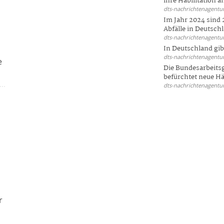
ihre Habilitation an
dts-nachrichtenagentur
Im Jahr 2024 sind 
Abfälle in Deutschl
dts-nachrichtenagentur
In Deutschland gi
dts-nachrichtenagentur
e
Die Bundesarbeit
befürchtet neue Här
dts-nachrichtenagentur
r