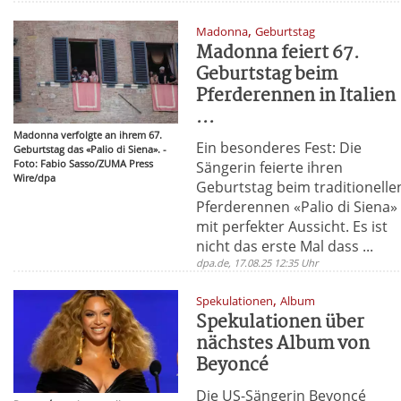
,
Madonna
Geburtstag
Madonna feiert 67.
Geburtstag beim
Pferderennen in Italien
...
Madonna verfolgte an ihrem 67.
Ein besonderes Fest: Die
Geburtstag das «Palio di Siena». -
Foto: Fabio Sasso/ZUMA Press
Sängerin feierte ihren
Wire/dpa
Geburtstag beim traditionelle
Pferderennen «Palio di Siena»
mit perfekter Aussicht. Es ist
nicht das erste Mal dass ...
dpa.de, 17.08.25 12:35 Uhr
,
Spekulationen
Album
Spekulationen über
nächstes Album von
Beyoncé
Die US-Sängerin Beyoncé