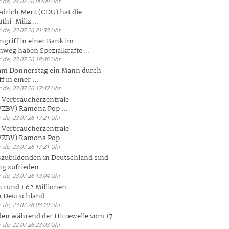
.de, 24.07.26 06:00 Uhr
drich Merz (CDU) hat die
hi-Miliz ...
.de, 23.07.26 21:33 Uhr
griff in einer Bank im
weg haben Spezialkräfte ...
.de, 23.07.26 18:46 Uhr
 am Donnerstag ein Mann durch
 in einer ...
.de, 23.07.26 17:42 Uhr
s Verbraucherzentrale
ZBV) Ramona Pop ...
.de, 23.07.26 17:21 Uhr
s Verbraucherzentrale
ZBV) Ramona Pop ...
.de, 23.07.26 17:21 Uhr
zubildenden in Deutschland sind
g zufrieden. ...
.de, 23.07.26 13:04 Uhr
 rund 1 62 Millionen
n Deutschland ...
.de, 23.07.26 08:19 Uhr
den während der Hitzewelle vom 17.
.de, 22.07.26 23:03 Uhr