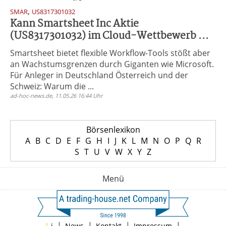
,
SMAR
US8317301032
Kann Smartsheet Inc Aktie
(US8317301032) im Cloud-Wettbewerb ...
Smartsheet bietet flexible Workflow-Tools stößt aber
an Wachstumsgrenzen durch Giganten wie Microsoft.
Für Anleger in Deutschland Österreich und der
Schweiz: Warum die ...
ad-hoc-news.de, 11.05.26 16:44 Uhr
Börsenlexikon
A
B
C
D
E
F
G
H
I
J
K
L
M
N
O
P
Q
R
S
T
U
V
W
X
Y
Z
Menü
|
|
|
|
|
i
News
Kontakt
Impressum