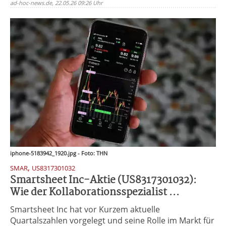
ad-hoc-news.de, 22.05.26 09:26 Uhr
iphone-5183942_1920.jpg - Foto: THN
,
SMAR
US8317301032
Smartsheet Inc-Aktie (US8317301032):
Wie der Kollaborationsspezialist ...
Smartsheet Inc hat vor Kurzem aktuelle
Quartalszahlen vorgelegt und seine Rolle im Markt für