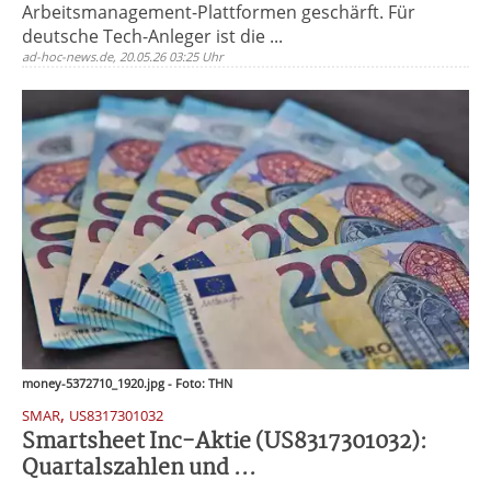
Arbeitsmanagement-Plattformen geschärft. Für
deutsche Tech-Anleger ist die ...
ad-hoc-news.de, 20.05.26 03:25 Uhr
money-5372710_1920.jpg - Foto: THN
,
SMAR
US8317301032
Smartsheet Inc-Aktie (US8317301032):
Quartalszahlen und ...