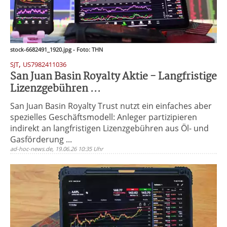
stock-6682491_1920.jpg - Foto: THN
,
SJT
US7982411036
San Juan Basin Royalty Aktie - Langfristige
Lizenzgebühren ...
San Juan Basin Royalty Trust nutzt ein einfaches aber
spezielles Geschäftsmodell: Anleger partizipieren
indirekt an langfristigen Lizenzgebühren aus Öl- und
Gasförderung ...
ad-hoc-news.de, 19.06.26 10:35 Uhr