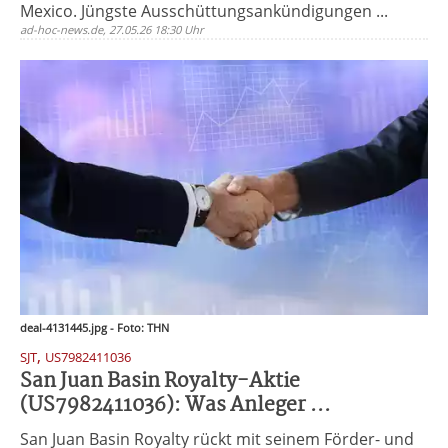
Mexico. Jüngste Ausschüttungsankündigungen ...
ad-hoc-news.de, 27.05.26 18:30 Uhr
deal-4131445.jpg - Foto: THN
,
SJT
US7982411036
San Juan Basin Royalty-Aktie
(US7982411036): Was Anleger ...
San Juan Basin Royalty rückt mit seinem Förder- und