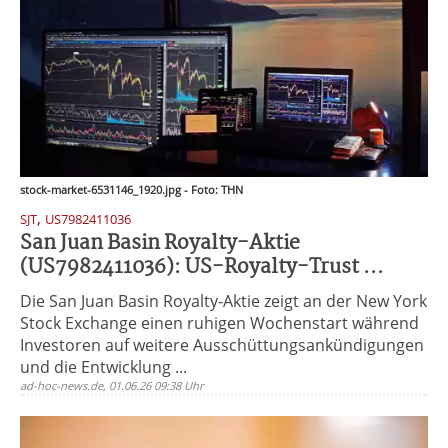
stock-market-6531146_1920.jpg - Foto: THN
,
SJT
US7982411036
San Juan Basin Royalty-Aktie
(US7982411036): US-Royalty-Trust ...
Die San Juan Basin Royalty-Aktie zeigt an der New York
Stock Exchange einen ruhigen Wochenstart während
Investoren auf weitere Ausschüttungsankündigungen
und die Entwicklung ...
ad-hoc-news.de, 01.06.26 09:38 Uhr