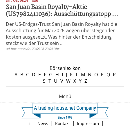
,
SJT
US7982411036
San Juan Basin Royalty-Aktie
(US7982411036): Ausschüttungsstopp ...
Der US-Erdgas-Trust San Juan Basin Royalty hat die
Ausschüttung für Mai 2026 wegen übersteigender
Kosten ausgesetzt. Was hinter der Entscheidung
steckt wie der Trust sein ...
ad-hoc-news.de, 20.05.26 20:04 Uhr
Börsenlexikon
A
B
C
D
E
F
G
H
I
J
K
L
M
N
O
P
Q
R
S
T
U
V
W
X
Y
Z
Menü
|
|
|
|
|
i
News
Kontakt
Impressum