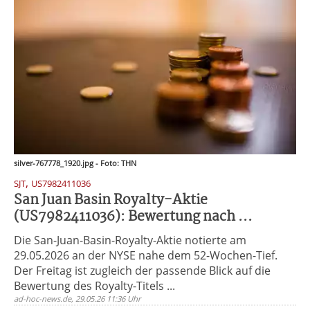
silver-767778_1920.jpg - Foto: THN
,
SJT
US7982411036
San Juan Basin Royalty-Aktie
(US7982411036): Bewertung nach ...
Die San-Juan-Basin-Royalty-Aktie notierte am
29.05.2026 an der NYSE nahe dem 52-Wochen-Tief.
Der Freitag ist zugleich der passende Blick auf die
Bewertung des Royalty-Titels ...
ad-hoc-news.de, 29.05.26 11:36 Uhr