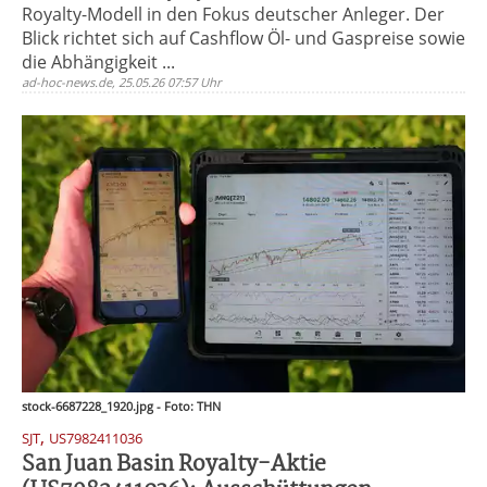
Royalty-Modell in den Fokus deutscher Anleger. Der
Blick richtet sich auf Cashflow Öl- und Gaspreise sowie
die Abhängigkeit ...
ad-hoc-news.de, 25.05.26 07:57 Uhr
stock-6687228_1920.jpg - Foto: THN
,
SJT
US7982411036
San Juan Basin Royalty-Aktie