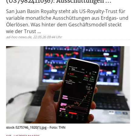
(US7982411036): Ausschüttungen ...
San Juan Basin Royalty steht als US-Royalty-Trust für
variable monatliche Ausschüttungen aus Erdgas- und
Ölerlösen. Was hinter dem Geschäftsmodell steckt
wie der Trust ...
ad-hoc-news.de, 22.05.26 09:44 Uhr
stock-5275746_1920(1).jpg - Foto: THN