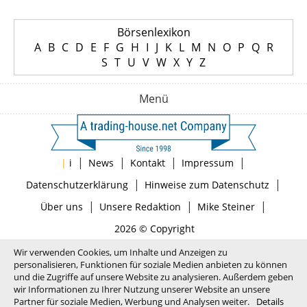
Börsenlexikon
A
B
C
D
E
F
G
H
I
J
K
L
M
N
O
P
Q
R
S
T
U
V
W
X
Y
Z
Menü
|
|
|
|
|
i
News
Kontakt
Impressum
|
|
Datenschutzerklärung
Hinweise zum Datenschutz
|
|
|
Über uns
Unsere Redaktion
Mike Steiner
2026 © Copyright
Wir verwenden Cookies, um Inhalte und Anzeigen zu
personalisieren, Funktionen für soziale Medien anbieten zu können
und die Zugriffe auf unsere Website zu analysieren. Außerdem geben
wir Informationen zu Ihrer Nutzung unserer Website an unsere
Partner für soziale Medien, Werbung und Analysen weiter.
Details