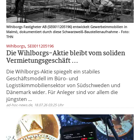
Wihlborgs Fastigheter AB (SE0011205196) entwickelt Gewerbeimmobilien in
Malmö, dokumentiert durch diese Schwarzweiß-Baustellenaufnahme - Foto:
THN
,
Wihlborgs
SE0011205196
Die Wihlborgs-Aktie bleibt vom soliden
Vermietungsgeschäft ...
Die Wihlborgs-Aktie spiegelt ein stabiles
Geschäftsmodell im Büro- und
Logistikimmobiliensektor von Südschweden und
Dänemark wider. Für Anleger sind vor allem die
jüngsten ...
ad-hoc-news.de, 18.07.26 03:25 Uhr