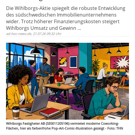
Die Wihlborgs-Aktie spiegelt die robuste Entwicklung
des südschwedischen Immobilienunternehmens
wider. Trotz höherer Finanzierungskosten steigert
Wihlborgs Umsatz und Gewinn ...
ad-hoc-news.de, 21.07.26 09:32 Uhr
Wihlborgs Fastigheter AB (SE0011205196) vermietet moderne Coworking-
Flächen, hier als farbenfrohe Pop-Art-Comic-Illustration gezeigt - Foto: THN