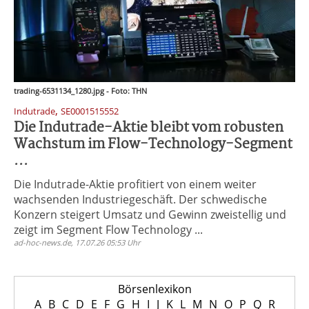
trading-6531134_1280.jpg - Foto: THN
,
Indutrade
SE0001515552
Die Indutrade-Aktie bleibt vom robusten
Wachstum im Flow-Technology-Segment
...
Die Indutrade-Aktie profitiert von einem weiter
wachsenden Industriegeschäft. Der schwedische
Konzern steigert Umsatz und Gewinn zweistellig und
zeigt im Segment Flow Technology ...
ad-hoc-news.de, 17.07.26 05:53 Uhr
Börsenlexikon
A
B
C
D
E
F
G
H
I
J
K
L
M
N
O
P
Q
R