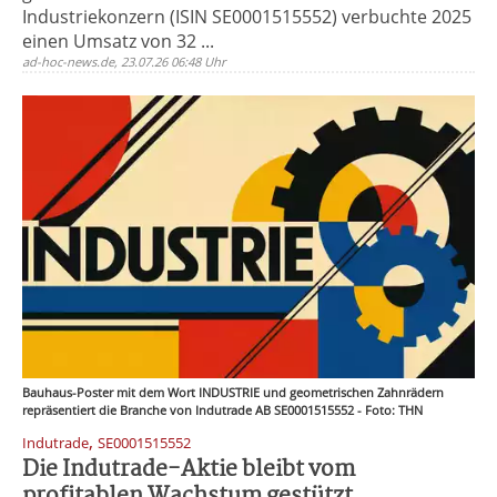
Industriekonzern (ISIN SE0001515552) verbuchte 2025
einen Umsatz von 32 ...
ad-hoc-news.de, 23.07.26 06:48 Uhr
Bauhaus-Poster mit dem Wort INDUSTRIE und geometrischen Zahnrädern
repräsentiert die Branche von Indutrade AB SE0001515552 - Foto: THN
,
Indutrade
SE0001515552
Die Indutrade-Aktie bleibt vom
profitablen Wachstum gestützt ...