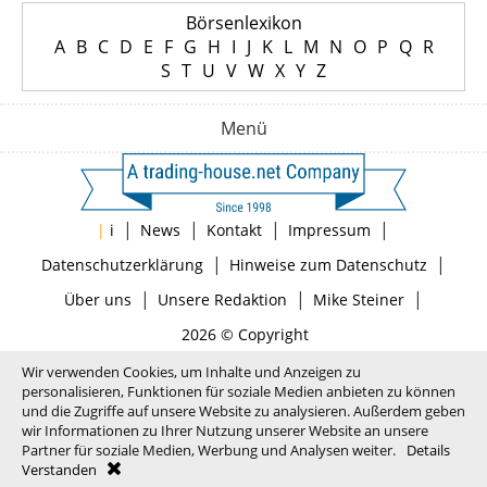
Börsenlexikon
A
B
C
D
E
F
G
H
I
J
K
L
M
N
O
P
Q
R
S
T
U
V
W
X
Y
Z
Menü
|
|
|
|
|
i
News
Kontakt
Impressum
|
|
Datenschutzerklärung
Hinweise zum Datenschutz
|
|
|
Über uns
Unsere Redaktion
Mike Steiner
2026 © Copyright
Wir verwenden Cookies, um Inhalte und Anzeigen zu
personalisieren, Funktionen für soziale Medien anbieten zu können
und die Zugriffe auf unsere Website zu analysieren. Außerdem geben
wir Informationen zu Ihrer Nutzung unserer Website an unsere
Partner für soziale Medien, Werbung und Analysen weiter.
Details
Verstanden