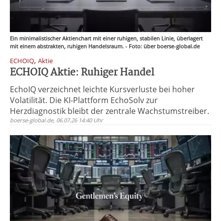
Ein minimalistischer Aktienchart mit einer ruhigen, stabilen Linie, überlagert
mit einem abstrakten, ruhigen Handelsraum. - Foto: über boerse-global.de
,
ECHOIQ
Aktie
ECHOIQ Aktie: Ruhiger Handel
EchoIQ verzeichnet leichte Kursverluste bei hoher
Volatilität. Die KI-Plattform EchoSolv zur
Herzdiagnostik bleibt der zentrale Wachstumstreiber.
boerse-global.de, 06.07.26 14:40 Uhr