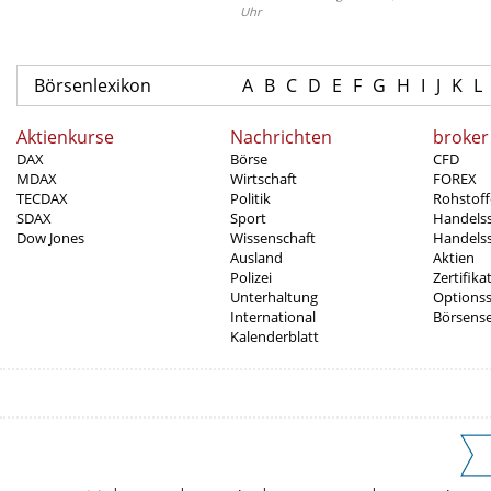
Uhr
Börsenlexikon
A
B
C
D
E
F
G
H
I
J
K
L
Aktienkurse
Nachrichten
broker
DAX
Börse
CFD
MDAX
Wirtschaft
FOREX
TECDAX
Politik
Rohstoff
SDAX
Sport
Handels
Dow Jones
Wissenschaft
Handelss
Ausland
Aktien
Polizei
Zertifika
Unterhaltung
Options
International
Börsens
Kalenderblatt