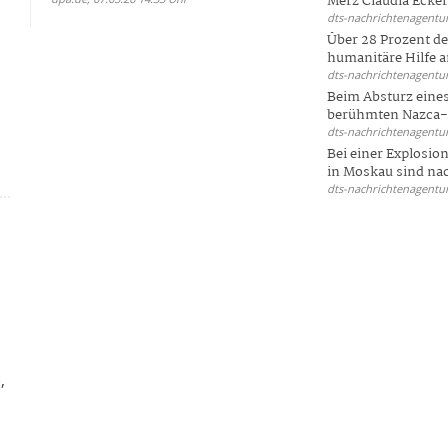
Merz Claudia Eckert
dts-nachrichtenagentur
Über 28 Prozent de
humanitäre Hilfe a
dts-nachrichtenagentur
Beim Absturz eines
berühmten Nazca-Li
dts-nachrichtenagentur
Bei einer Explosio
in Moskau sind nac
dts-nachrichtenagentur
,