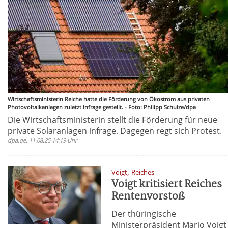
Wirtschaftsministerin Reiche hatte die Förderung von Ökostrom aus privaten
Photovoltaikanlagen zuletzt infrage gestellt. - Foto: Philipp Schulze/dpa
Die Wirtschaftsministerin stellt die Förderung für neue
private Solaranlagen infrage. Dagegen regt sich Protest.
dpa.de, 11.08.25 14:19 Uhr
,
Voigt
Reiches
Voigt kritisiert Reiches
Rentenvorstoß
Der thüringische
Ministerpräsident Mario Voigt