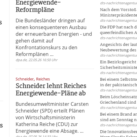
Energiewende-
dts-nachrichtenagentur
Reformpläne
Nach dem Vorstoß 
Ministerpräsidente
Die Bundesländer dringen auf
s
dts-nachrichtenagentur
einen konsequenteren Ausbau
Die FDP hat nach 
queerfeindlichen A
der erneuerbaren Energien - und
dts-nachrichtenagentur
gehen damit auf
Angesichts der la
Konfrontationskurs zu den
Neubewertung des 
Reformplänen ...
dts-nachrichtenagentur
dpa.de, 22.05.26 16:50 Uhr
Ein Bezirksgericht
Sicherheitsminister
dts-nachrichtenagentur
,
Schneider
Reiches
Bei einem Selbstmo
Schneider lehnt Reiches
in der pakistanisch
dts-nachrichtenagentur
Energiewende-Pläne ab
Beim Löscheinsatz
Griechenland sind .
Bundesumweltminister Carsten
dts-nachrichtenagentur
Schneider (SPD) erteilt Plänen
Bei einem Brand a
von Wirtschaftsministerin
sind am Sonntag na
s
Katherina Reiche (CDU) zur
dts-nachrichtenagentur
Energiewende eine Absage. ...
Die Innovationsber
dpa.de, 07.05.26 14:33 Uhr