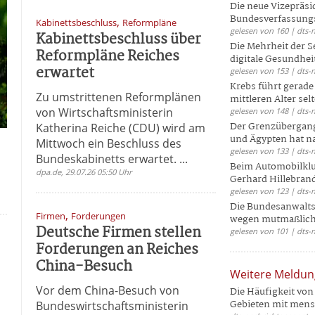
Die neue Vizepräsi
Bundesverfassungs
,
Kabinettsbeschluss
Reformpläne
gelesen von 160 | dts-
Kabinettsbeschluss über
Die Mehrheit der S
Reformpläne Reiches
digitale Gesundhei
erwartet
gelesen von 153 | dts-
Krebs führt gerad
Zu umstrittenen Reformplänen
mittleren Alter selt
von Wirtschaftsministerin
gelesen von 148 | dts-
Der Grenzübergang
Katherina Reiche (CDU) wird am
und Ägypten hat na
Mittwoch ein Beschluss des
gelesen von 133 | dts-
Bundeskabinetts erwartet. ...
Beim Automobilklu
dpa.de, 29.07.26 05:50 Uhr
Gerhard Hillebrand
gelesen von 123 | dts-
Die Bundesanwalts
,
Firmen
Forderungen
wegen mutmaßliche
Deutsche Firmen stellen
gelesen von 101 | dts-
Forderungen an Reiches
China-Besuch
Weitere Meldu
Vor dem China-Besuch von
Die Häufigkeit von 
Gebieten mit mensc
Bundeswirtschaftsministerin