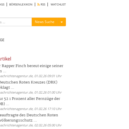
OGS
BÖRSENLEXIKON
RSS
WATCHLIST
Menü ein-/ausblenden
News Suche
GE
rtikel
Rapper Finch bereut einige seiner
 ...
nachrichtenagentur.de, 01.02.26 09:01 Uhr
 Deutschen Roten Kreuzes (DRK)
lagt ...
nachrichtenagentur.de, 01.02.26 01:00 Uhr
r 52 1 Prozent aller Fernzüge der
) ...
nachrichtenagentur.de, 01.02.26 17:10 Uhr
auftragte des Deutschen Roten
völkerungsschutz ...
nachrichtenagentur.de, 02.02.26 05:00 Uhr