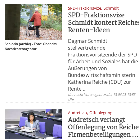
,
SPD-Fraktionsvize
Schmidt
SPD-Fraktionsvize
Schmidt kontert Reiche
Renten-Ideen
Dagmar Schmidt
Seniorin (Archiv) - Foto: über dts
stellvertretende
Nachrichtenagentur
Fraktionsvorsitzende der SPD
für Arbeit und Soziales hat die
Äußerungen von
Bundeswirtschaftsministerin
Katherina Reiche (CDU) zur
Rente ...
dts-nachrichtenagentur.de, 13.06.25 13:53
Uhr
,
Audretsch
Offenlegung
Audretsch verlangt
Offenlegung von Reiche
Firmenbeteiligungen ...