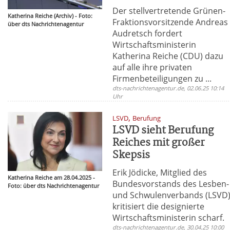
Der stellvertretende Grünen-
Katherina Reiche (Archiv) - Foto:
Fraktionsvorsitzende Andreas
über dts Nachrichtenagentur
Audretsch fordert
Wirtschaftsministerin
Katherina Reiche (CDU) dazu
auf alle ihre privaten
Firmenbeteiligungen zu ...
dts-nachrichtenagentur.de, 02.06.25 10:14
Uhr
,
LSVD
Berufung
LSVD sieht Berufung
Reiches mit großer
Skepsis
Erik Jödicke, Mitglied des
Katherina Reiche am 28.04.2025 -
Bundesvorstands des Lesben-
Foto: über dts Nachrichtenagentur
und Schwulenverbands (LSVD)
kritisiert die designierte
Wirtschaftsministerin scharf.
dts-nachrichtenagentur.de, 30.04.25 10:00