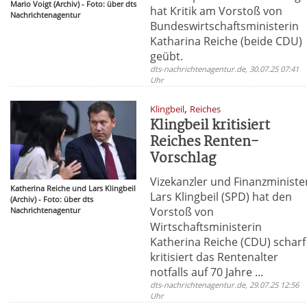
Mario Voigt (Archiv) - Foto: über dts
hat Kritik am Vorstoß von
Nachrichtenagentur
Bundeswirtschaftsministerin
Katharina Reiche (beide CDU)
geübt.
dts-nachrichtenagentur.de, 30.07.25 07:41
Uhr
,
Klingbeil
Reiches
Klingbeil kritisiert
Reiches Renten-
Vorschlag
Vizekanzler und Finanzministe
Katherina Reiche und Lars Klingbeil
Lars Klingbeil (SPD) hat den
(Archiv) - Foto: über dts
Vorstoß von
Nachrichtenagentur
Wirtschaftsministerin
Katherina Reiche (CDU) scharf
kritisiert das Rentenalter
notfalls auf 70 Jahre ...
dts-nachrichtenagentur.de, 29.07.25 12:56
Uhr