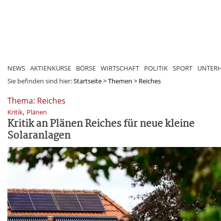
NEWS
AKTIENKURSE
BÖRSE
WIRTSCHAFT
POLITIK
SPORT
UNTER
Sie befinden sind hier:
Startseite
>
Themen
>
Reiches
Thema: Reiches
,
Kritik
Plänen
Kritik an Plänen Reiches für neue kleine
Solaranlagen