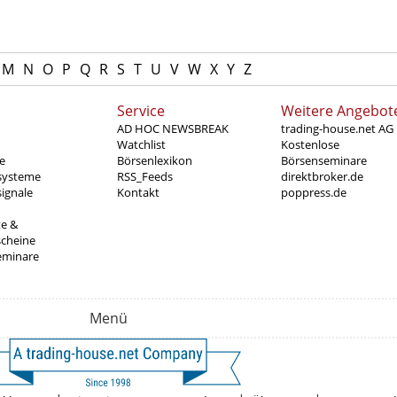
M
N
O
P
Q
R
S
T
U
V
W
X
Y
Z
Service
Weitere Angebot
AD HOC NEWSBREAK
trading-house.net AG
Watchlist
Kostenlose
e
Börsenlexikon
Börsenseminare
systeme
RSS_Feeds
direktbroker.de
ignale
Kontakt
poppress.de
te &
scheine
eminare
Menü