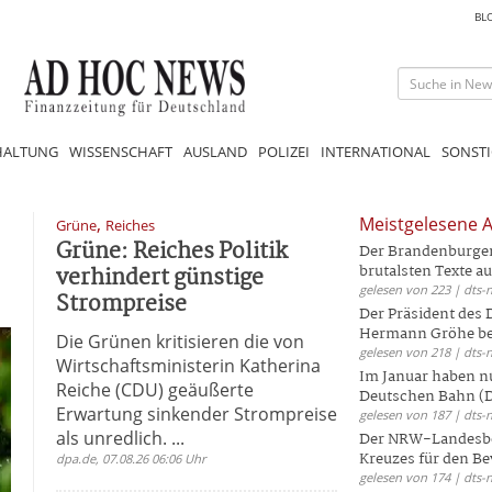
BL
HALTUNG
WISSENSCHAFT
AUSLAND
POLIZEI
INTERNATIONAL
SONSTI
,
Meistgelesene A
Grüne
Reiches
Grüne: Reiches Politik
Der Brandenburger 
verhindert günstige
brutalsten Texte aus
gelesen von 223 | dts-
Strompreise
Der Präsident des
Hermann Gröhe bek
Die Grünen kritisieren die von
gelesen von 218 | dts-
Wirtschaftsministerin Katherina
Im Januar haben nu
Reiche (CDU) geäußerte
Deutschen Bahn (DB
Erwartung sinkender Strompreise
gelesen von 187 | dts-
als unredlich. ...
Der NRW-Landesbe
Kreuzes für den Be
dpa.de, 07.08.26 06:06 Uhr
gelesen von 174 | dts-