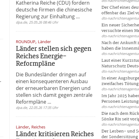
dts-nachrichtenagentur
Katherina Reiche (CDU) fordern
Der Chef eines deu
deutsche Firmen die chinesische
offenbar das Ziel 
Regierung zur Einhaltung ...
dts-nachrichtenagentur
dpa.de, 25.05.26 08:46 Uhr
Ein neuer Sicherhe
versuchte einen Me
dts-nachrichtenagentur
,
ROUNDUP
Länder
Nach der Ankunft 
Länder stellen sich gegen
haben die Innenmin
dts-nachrichtenagentur
Reiches Energie-
Laut einer Kurzstu
Reformpläne
Naturschutz Deutsc
dts-nachrichtenagentur
Die Bundesländer dringen auf
In einer Augsburge
einen konsequenteren Ausbau
r
zweifaches Tötungsd
der erneuerbaren Energien und
dts-nachrichtenagentur
stellen sich damit gegen zentrale
Im Jahr 2025 haben
Reformpläne ...
Personen Leistunge
dts-nachrichtenagentur
dpa.de, 22.05.26 17:35 Uhr
Die nach dem Rück
Sönke Rix seit vorig
dts-nachrichtenagentur
,
Länder
Reiches
Der Lesben- und S
Länder kritisieren Reiches
der Sondersitzung d