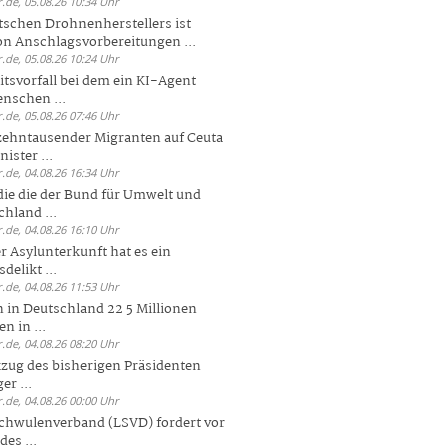
.de, 05.08.26 10:34 Uhr
tschen Drohnenherstellers ist
von Anschlagsvorbereitungen ...
.de, 05.08.26 10:24 Uhr
itsvorfall bei dem ein KI-Agent
nschen ...
.de, 05.08.26 07:46 Uhr
zehntausender Migranten auf Ceuta
ister ...
.de, 04.08.26 16:34 Uhr
die die der Bund für Umwelt und
hland ...
.de, 04.08.26 16:10 Uhr
r Asylunterkunft hat es ein
elikt ...
.de, 04.08.26 11:53 Uhr
 in Deutschland 22 5 Millionen
n in ...
.de, 04.08.26 08:20 Uhr
zug des bisherigen Präsidenten
er ...
.de, 04.08.26 00:00 Uhr
chwulenverband (LSVD) fordert vor
es ...